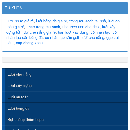
TỪ KHÓA
Lưới nhựa giá rẻ
,
lưới bóng đá giá rẻ
,
trồng rau sạch tại nhà
,
lưới an
toàn giá rẻ
,
tháp trồng rau sạch
,
nha thep tien che dep
,
lưới xây
dựng tốt
,
lưới che nắng giá rẻ
,
bán lưới xây dựng
,
cỏ nhân tạo
,
cỏ
nhân tạo sân bóng đá
,
cỏ nhân tạo sân golf
,
lưới che nắng
,
gạo cát
tiên
,
cap chong xoan
Lưới che nắng
Lưới xây dựng
Lưới an toàn
Lưới bóng đá
Bạt chống thấm hdpe