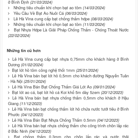
ở Bình Định
(21/03/2024)
Những tiêu chuẩn khi chọn bạt ao tôm
(14/03/2024)
Yêu Cầu Về Bạt Ao Nuôi Cá
(06/03/2024)
Lê Hà Vina cung cấp bạt chống thấm hdpe
(08/03/2024)
Những tiêu chuẩn khi chọn bạt ao tôm
(11/03/2024)
Bạt Nhựa Hdpe Là Giải Pháp Chống Thấm - Chóng Thoát Nước
(22/02/2024)
Những tin cũ hơn
Lê Hà Vina cung cấp bạt nhựa 0,75mm cho khách hàng ở Bình
Dương
(01/02/2024)
Bạt lót hồ tôm công nghệ thổi 1mm
(25/01/2024)
Lê Hà Vina bán bạt lót hồ 0,5mm cho khách đường Nguyễn Tuân
- Hà Nội
(25/01/2024)
Lê Hà Vina Bán Bạt Chống Thấm Giá Lót Ao
(09/01/2024)
Bạt lót ao cá, bạt lót hồ cá Koi khổ 5m dày 5zem
(20/12/2023)
Lê Hà Vina bán bạt nhựa chống thấm 0,5mm cho khách ở Hậu
Giang
(11/12/2023)
Lê Hà Vina bán bạt chống thấm lót hồ chứa nước tưới tiêu ở Bình
Phước
(04/12/2023)
Lê Hà Vina Bán Bạt Nhựa Chống Thấm 0.5mm
(04/12/2023)
Lê Hà Vina bán bạt nhựa chống thấm cho công trình chôn lấp rác
ở Bắc Ninh
(04/12/2023)
Bạt chống thấm 0,3mm cho chôn lấp rác và nước thải