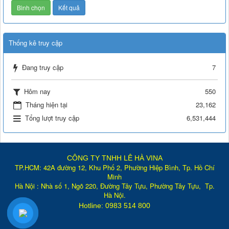
Thống kê truy cập
Đang truy cập
7
Hôm nay
550
Tháng hiện tại
23,162
Tổng lượt truy cập
6,531,444
CÔNG TY TNHH LÊ HÀ VINA
TP.HCM: 42A đường 12, Khu Phố 2, Phường Hiệp Bình, Tp. Hồ Chí
Minh
Hà Nội : Nhà số 1, Ngõ 220, Đường Tây Tựu, Phường Tây Tựu, Tp
.
Hà Nội.
Hotline: 0983 514 800