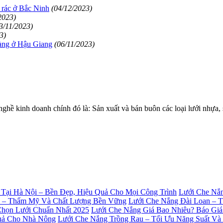
 rác ở Bắc Ninh
(04/12/2023)
2023)
3/11/2023)
3)
hàng ở Hậu Giang
(06/11/2023)
 kinh doanh chính đó là: Sản xuất và bán buôn các loại lưới nhự
Lưới Che Nắn
Lưới Che Nắng Đài Loan – 
Lưới Che Nắng Giá Bao Nhiêu? Báo Giá
Lưới Che Nắng Trồng Rau – Tối Ưu Năng Suất V