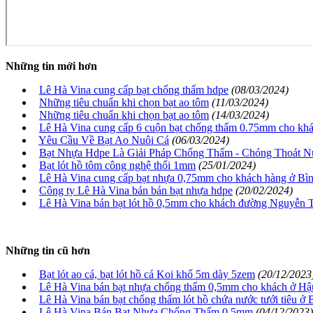
Những tin mới hơn
Lê Hà Vina cung cấp bạt chống thấm hdpe
(08/03/2024)
Những tiêu chuẩn khi chọn bạt ao tôm
(11/03/2024)
Những tiêu chuẩn khi chọn bạt ao tôm
(14/03/2024)
Lê Hà Vina cung cấp 6 cuộn bạt chống thấm 0.75mm cho kh
Yêu Cầu Về Bạt Ao Nuôi Cá
(06/03/2024)
Bạt Nhựa Hdpe Là Giải Pháp Chống Thấm - Chóng Thoát N
Bạt lót hồ tôm công nghệ thổi 1mm
(25/01/2024)
Lê Hà Vina cung cấp bạt nhựa 0,75mm cho khách hàng ở B
Công ty Lê Hà Vina bán bán bạt nhựa hdpe
(20/02/2024)
Lê Hà Vina bán bạt lót hồ 0,5mm cho khách đường Nguyễn T
Những tin cũ hơn
Bạt lót ao cá, bạt lót hồ cá Koi khổ 5m dày 5zem
(20/12/2023
Lê Hà Vina bán bạt nhựa chống thấm 0,5mm cho khách ở Hậ
Lê Hà Vina bán bạt chống thấm lót hồ chứa nước tưới tiêu ở
Lê Hà Vina Bán Bạt Nhựa Chống Thấm 0.5mm
(04/12/2023)