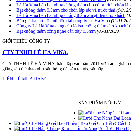
Lê Hà Vina bán bạt nhựa chống thấm cho công trình chôn lấp
Bạt chống thấm 0,3mm cho chôn lấp rác và nước thải
(04/12/
Lê Hà Vina bán bạt nhựa chống thấm 2 mặt đen cho khách
(1
Báo giá bạt lót hồ nuôi tôm tại công ty Lê Hà Vina
(11/11/202
Công ty Lê Hà Vina cung cấp lô bạt chống thấm cho khách 
Bạt chống thấm công nghệ cán dày 0.5mm
(06/11/2023)
GIỚI THIỆU CÔNG TY
CTY TNHH LÊ HÀ VINA.
CTY TNHH LÊ HÀ VINA thành lập vào năm 2011 với các nghành nghề
giăng sân thể thao như sân bóng đá, sân tennis, sân tập...
LIÊN HỆ MUA HÀNG
SẢN PHẨM NỔI BẬT