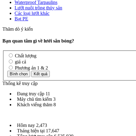
Waterproof Tarpaulins
Lưới nuôi trồng thủy sản
Các loại lưới khác
Bạt PE
Thăm dò ý kiến
Bạn quan tâm gì về lưới sân bóng?
Chất lượng
giá cả
Phương án 1 & 2
Thống kê truy cập
Đang truy cập
11
Máy chủ tìm kiếm
3
Khách viếng thăm
8
Hôm nay
2,473
Tháng hiện tại
17,647