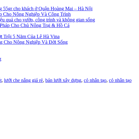
ng 55gr cho khách ở Quận Hoàng Mai – Hà Nội
ẹp Cho Nông Nghiệp Và Công Trình
 quả cho vườn, công trình và không gian sống
 Pháp Cho Chủ Nông Trại & Hồ Cá
t Trội 5 Năm Của Lê Hà Vina
ng Cho Nông Nghiệp Và Đời Sống
g
t
,
lưới che nắng giá rẻ
,
bán lưới xây dựng
,
cỏ nhân tạo
,
cỏ nhân tạo