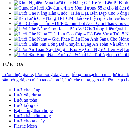
Kinh
Lư
Lư
TỪ KHÓA
Lưới nhựa giá rẻ
,
lưới bóng đá giá rẻ
,
trồng rau sạch tại nhà
,
lưới an t
sân bóng đá
,
cỏ nhân tạo sân golf
,
lưới che nắng
,
gạo cát tiên
,
cap ch
Lưới che nắng
Lưới xây dựng
Lưới an toàn
Lưới bóng đá
Bạt chống thấm hdpe
Lưới chắn côn trùng
Lưới chống cháy
Plastic Mesh