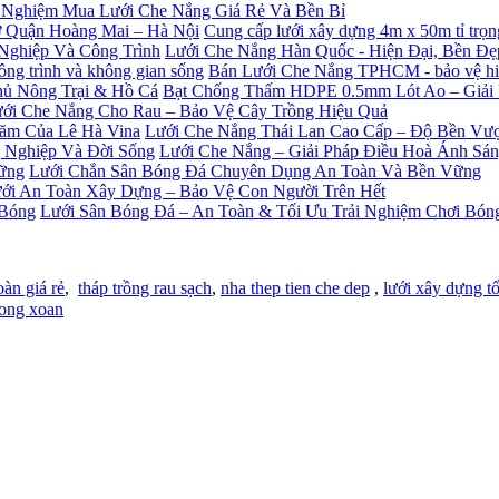
 Nghiệm Mua Lưới Che Nắng Giá Rẻ Và Bền Bỉ
Cung cấp lưới xây dựng 4m x 50m tỉ trọ
Lưới Che Nắng Hàn Quốc - Hiện Đại, Bền Đ
Bán Lưới Che Nắng TPHCM - bảo vệ hiệu
Bạt Chống Thấm HDPE 0.5mm Lót Ao – Giải
ới Che Nắng Cho Rau – Bảo Vệ Cây Trồng Hiệu Quả
Lưới Che Nắng Thái Lan Cao Cấp – Độ Bền Vượ
Lưới Che Nắng – Giải Pháp Điều Hoà Ánh Sá
Lưới Chắn Sân Bóng Đá Chuyên Dụng An Toàn Và Bền Vững
ới An Toàn Xây Dựng – Bảo Vệ Con Người Trên Hết
Lưới Sân Bóng Đá – An Toàn & Tối Ưu Trải Nghiệm Chơi Bón
oàn giá rẻ
,
tháp trồng rau sạch
,
nha thep tien che dep
,
lưới xây dựng tố
ong xoan