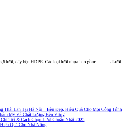
a, sợi lưới, dây bện HDPE. Các loại lưới nhựa bao gồm: - Lưới
g Thái Lan Tại Hà Nội – Bền Đẹp, Hiệu Quả Cho Mọi Công Trình
Thẩm Mỹ Và Chất Lượng Bền Vững
 Chi Tiết & Cách Chọn Lưới Chuẩn Nhất 2025
à Hiệu Quả Cho Nhà Nông