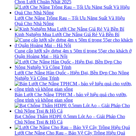
Chọn Lưới Chuẩn Nhất 2025
Lưới Che Nắng Trồng Rau – Tối Ưu Năng Suất Và Hiệu
Quả Cho Nhà Nông
Kinh Nghiệm Mua Lưới Che Nắng Giá Rẻ Và Bền Bỉ
Cung cấp lưới xây dựng 4m x 50m tỉ trọng 55gr cho khách ở
Quận Hoàng Mai – Hà Nội
Lưới Che Nắng Hàn Quốc - Hiện Đại, Bền Đẹp Cho Nông
Nghiệp Và Công Trình
Bán Lưới Che Nắng TPHCM - bảo vệ hiệu quả cho vườn,
công trình và không gian sống
Bạt Chống Thấm HDPE 0.5mm Lót Ao – Giải Pháp Cho
Chủ Nông Trại & Hồ Cá
Lưới Che Nắng Cho Rau – Bảo Vệ Cây Trồng Hiệu Quả