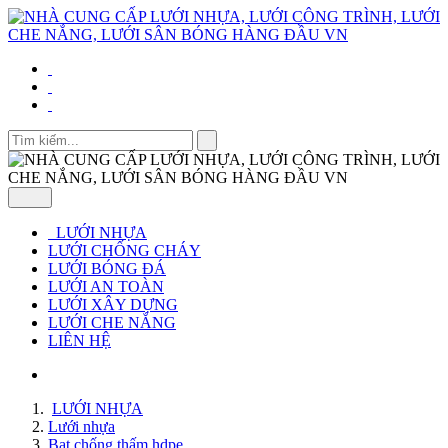
LƯỚI NHỰA
LƯỚI CHỐNG CHÁY
LƯỚI BÓNG ĐÁ
LƯỚI AN TOÀN
LƯỚI XÂY DỰNG
LƯỚI CHE NẮNG
LIÊN HỆ
LƯỚI NHỰA
Lưới nhựa
Bạt chống thấm hdpe