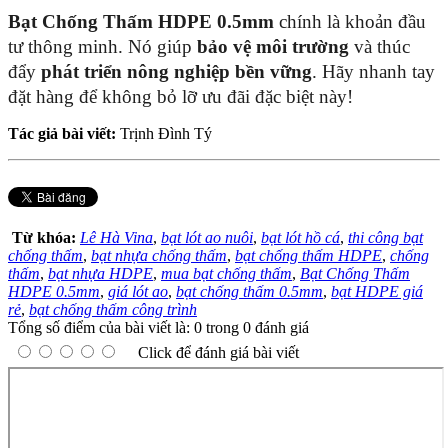
Bạt Chống Thấm HDPE 0.5mm
chính là khoản đầu
tư thông minh. Nó giúp
bảo vệ môi trường
và thúc
đẩy
phát triển nông nghiệp bền vững
. Hãy nhanh tay
đặt hàng để không bỏ lỡ ưu đãi đặc biệt này!
Tác giả bài viết:
Trịnh Đình Tý
Từ khóa:
Lê Hà Vina
,
bạt lót ao nuôi
,
bạt lót hồ cá
,
thi công bạt
chống thấm
,
bạt nhựa chống thấm
,
bạt chống thấm HDPE
,
chống
thấm
,
bạt nhựa HDPE
,
mua bạt chống thấm
,
Bạt Chống Thấm
HDPE 0.5mm
,
giá lót ao
,
bạt chống thấm 0.5mm
,
bạt HDPE giá
rẻ
,
bạt chống thấm công trình
Tổng số điểm của bài viết là: 0 trong 0 đánh giá
Click để đánh giá bài viết