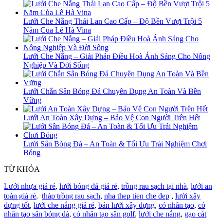
Lưới Che Nắng Thái Lan Cao Cấp – Độ Bền Vượt Trội 5
Năm Của Lê Hà Vina
Lưới Che Nắng – Giải Pháp Điều Hoà Ánh Sáng Cho Nông
Nghiệp Và Đời Sống
Lưới Chắn Sân Bóng Đá Chuyên Dụng An Toàn Và Bền
Vững
Lưới An Toàn Xây Dựng – Bảo Vệ Con Người Trên Hết
Lưới Sân Bóng Đá – An Toàn & Tối Ưu Trải Nghiệm Chơi
Bóng
TỪ KHÓA
Lưới nhựa giá rẻ
,
lưới bóng đá giá rẻ
,
trồng rau sạch tại nhà
,
lưới an
toàn giá rẻ
,
tháp trồng rau sạch
,
nha thep tien che dep
,
lưới xây
dựng tốt
,
lưới che nắng giá rẻ
,
bán lưới xây dựng
,
cỏ nhân tạo
,
cỏ
nhân tạo sân bóng đá
,
cỏ nhân tạo sân golf
,
lưới che nắng
,
gạo cát