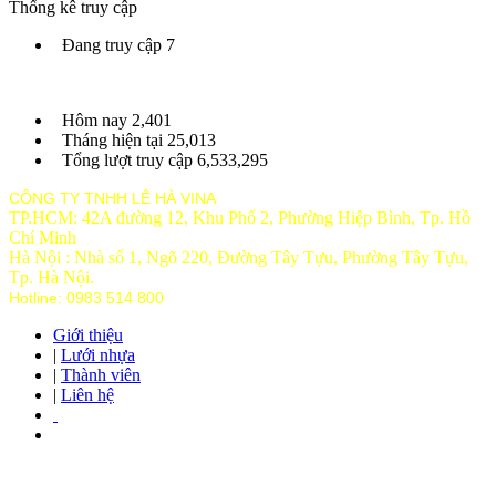
Thống kê truy cập
Đang truy cập
7
Hôm nay
2,401
Tháng hiện tại
25,013
Tổng lượt truy cập
6,533,295
CÔNG TY TNHH LÊ HÀ VINA
TP.HCM: 42A đường 12, Khu Phố 2, Phường Hiệp Bình, Tp. Hồ
Chí Minh
Hà Nội : Nhà số 1, Ngõ 220, Đường Tây Tựu, Phường Tây Tựu,
Tp
. Hà Nội.
Hotline: 0983 514 800
Giới thiệu
|
Lưới nhựa
|
Thành viên
|
Liên hệ