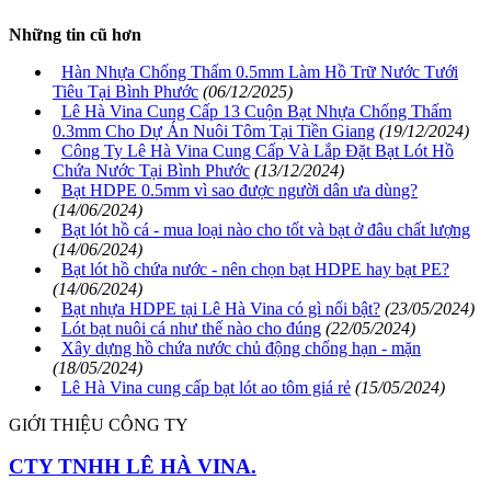
Những tin cũ hơn
Hàn Nhựa Chống Thấm 0.5mm Làm Hồ Trữ Nước Tưới
Tiêu Tại Bình Phước
(06/12/2025)
Lê Hà Vina Cung Cấp 13 Cuộn Bạt Nhựa Chống Thấm
0.3mm Cho Dự Án Nuôi Tôm Tại Tiền Giang
(19/12/2024)
Công Ty Lê Hà Vina Cung Cấp Và Lắp Đặt Bạt Lót Hồ
Chứa Nước Tại Bình Phước
(13/12/2024)
Bạt HDPE 0.5mm vì sao được người dân ưa dùng?
(14/06/2024)
Bạt lót hồ cá - mua loại nào cho tốt và bạt ở đâu chất lượng
(14/06/2024)
Bạt lót hồ chứa nước - nên chọn bạt HDPE hay bạt PE?
(14/06/2024)
Bạt nhựa HDPE tại Lê Hà Vina có gì nổi bật?
(23/05/2024)
Lót bạt nuôi cá như thế nào cho đúng
(22/05/2024)
Xây dựng hồ chứa nước chủ động chống hạn - mặn
(18/05/2024)
Lê Hà Vina cung cấp bạt lót ao tôm giá rẻ
(15/05/2024)
GIỚI THIỆU CÔNG TY
CTY TNHH LÊ HÀ VINA.