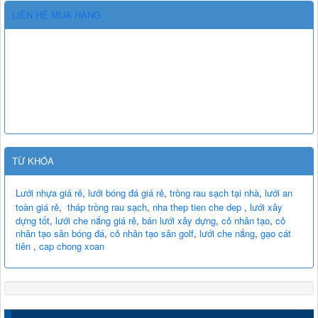
LIÊN HỆ MUA HÀNG
TỪ KHÓA
Lưới nhựa giá rẻ
,
lưới bóng đá giá rẻ
,
trồng rau sạch tại nhà
,
lưới an
toàn giá rẻ
,
tháp trồng rau sạch
,
nha thep tien che dep
,
lưới xây
dựng tốt
,
lưới che nắng giá rẻ
,
bán lưới xây dựng
,
cỏ nhân tạo
,
cỏ
nhân tạo sân bóng đá
,
cỏ nhân tạo sân golf
,
lưới che nắng
,
gạo cát
tiên
,
cap chong xoan