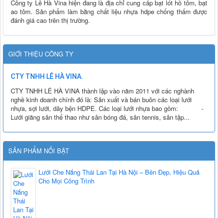
Công ty Lê Hà Vina hiện đang là địa chỉ cung cấp bạt lót hồ tôm, bạt
ao tôm. Sản phẩm làm bằng chất liệu nhựa hdpe chống thấm được
đánh giá cao trên thị trường.
GIỚI THIỆU CÔNG TY
CTY TNHH LÊ HÀ VINA.
CTY TNHH LÊ HÀ VINA thành lập vào năm 2011 với các nghành
nghề kinh doanh chính đó là: Sản xuất và bán buôn các loại lưới
nhựa, sợi lưới, dây bện HDPE. Các loại lưới nhựa bao gồm: -
Lưới giăng sân thể thao như sân bóng đá, sân tennis, sân tập...
SẢN PHẨM NỔI BẬT
Lưới Che Nắng Thái Lan Tại Hà Nội – Bền Đẹp, Hiệu Quả
Cho Mọi Công Trình