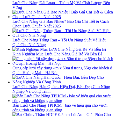
Lưới Che Nắng Đài Loan – Thẩm Mỹ Và Chất Lượng Bền
Vững
Lưới Che Nắng Giá Bao Nhiêu? Báo Giá Chi Tiết & Cách
Chọn Lưới Chuẩn Nhất 2025
Lưới Che Nắng Trồng Rau – Tối Ưu Năng Suất Và Hiệu
Quả Cho Nhà Nông
Kinh Nghiệm Mua Lưới Che Nắng Giá Rẻ Và Bền Bỉ
Cung cấp lưới xây dựng 4m x 50m tỉ trọng 55gr cho khách ở
Quận Hoàng Mai – Hà Nội
Lưới Che Nắng Hàn Quốc - Hiện Đại, Bền Đẹp Cho Nông
Nghiệp Và Công Trình
Bán Lưới Che Nắng TPHCM - bảo vệ hiệu quả cho vườn,
công trình và không gian sống