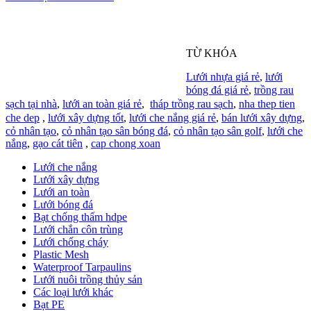
TỪ KHÓA
Lưới nhựa giá rẻ
,
lưới
bóng đá giá rẻ
,
trồng rau
sạch tại nhà
,
lưới an toàn giá rẻ
,
tháp trồng rau sạch
,
nha thep tien
che dep
,
lưới xây dựng tốt
,
lưới che nắng giá rẻ
,
bán lưới xây dựng
,
cỏ nhân tạo
,
cỏ nhân tạo sân bóng đá
,
cỏ nhân tạo sân golf
,
lưới che
nắng
,
gạo cát tiên
,
cap chong xoan
Lưới che nắng
Lưới xây dựng
Lưới an toàn
Lưới bóng đá
Bạt chống thấm hdpe
Lưới chắn côn trùng
Lưới chống cháy
Plastic Mesh
Waterproof Tarpaulins
Lưới nuôi trồng thủy sản
Các loại lưới khác
Bạt PE