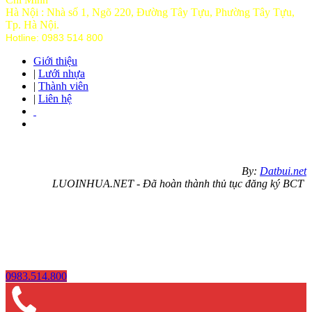
Hà Nội : Nhà số 1, Ngõ 220, Đường Tây Tựu, Phường Tây Tựu,
Tp
. Hà Nội.
Hotline: 0983 514 800
Giới thiệu
|
Lưới nhựa
|
Thành viên
|
Liên hệ
By:
Datbui.net
LUOINHUA.NET - Đã hoàn thành thủ tục đăng ký BCT
0983.514.800