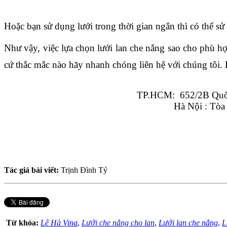
Hoặc bạn sử dụng lưới trong thời gian ngắn thì có thể s
Như vậy, việc lựa chọn lưới lan che nắng sao cho phù hợ
cứ thắc mắc nào hãy nhanh chóng liên hệ với chúng tôi. L
TP.HCM:  652/2B Quốc
Hà Nội : Tòa
Tác giả bài viết:
Trịnh Đình Tý
Từ khóa:
Lê Hà Vina
,
Lưới che nắng cho lan
,
Lưới lan che nắng
,
L