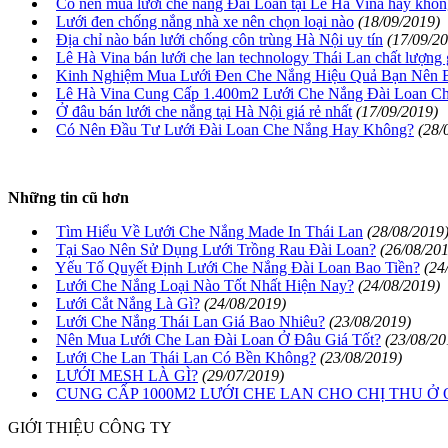
Có nên mua lưới che nắng Đài Loan tại Lê Hà Vina hay khô
Lưới đen chống nắng nhà xe nên chọn loại nào
(18/09/2019)
Địa chỉ nào bán lưới chống côn trùng Hà Nội uy tín
(17/09/2
Lê Hà Vina bán lưới che lan technology Thái Lan chất lượng 
Kinh Nghiệm Mua Lưới Đen Che Nắng Hiệu Quả Bạn Nên B
Lê Hà Vina Cung Cấp 1.400m2 Lưới Che Nắng Đài Loan C
Ở đâu bán lưới che nắng tại Hà Nội giá rẻ nhất
(17/09/2019)
Có Nên Đầu Tư Lưới Đài Loan Che Nắng Hay Không?
(28/
Những tin cũ hơn
Tìm Hiểu Về Lưới Che Nắng Made In Thái Lan
(28/08/2019
Tại Sao Nên Sử Dụng Lưới Trồng Rau Đài Loan?
(26/08/20
Yếu Tố Quyết Định Lưới Che Nắng Đài Loan Bao Tiền?
(24
Lưới Che Nắng Loại Nào Tốt Nhất Hiện Nay?
(24/08/2019)
Lưới Cắt Nắng Là Gì?
(24/08/2019)
Lưới Che Nắng Thái Lan Giá Bao Nhiêu?
(23/08/2019)
Nên Mua Lưới Che Lan Đài Loan Ở Đâu Giá Tốt?
(23/08/20
Lưới Che Lan Thái Lan Có Bền Không?
(23/08/2019)
LƯỚI MESH LÀ GÌ?
(29/07/2019)
CUNG CẤP 1000M2 LƯỚI CHE LAN CHO CHỊ THU Ở
GIỚI THIỆU CÔNG TY