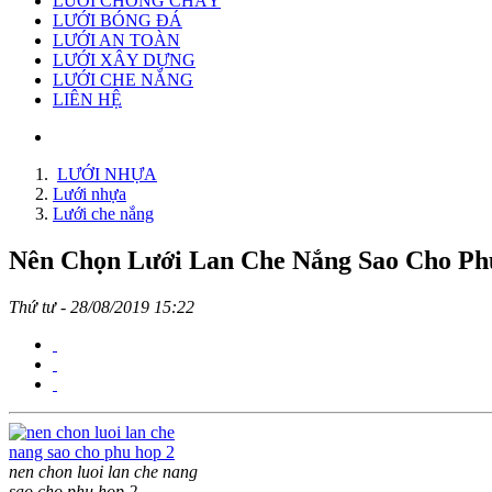
LƯỚI CHỐNG CHÁY
LƯỚI BÓNG ĐÁ
LƯỚI AN TOÀN
LƯỚI XÂY DỰNG
LƯỚI CHE NẮNG
LIÊN HỆ
LƯỚI NHỰA
Lưới nhựa
Lưới che nắng
Nên Chọn Lưới Lan Che Nắng Sao Cho P
Thứ tư - 28/08/2019 15:22
nen chon luoi lan che nang
sao cho phu hop 2