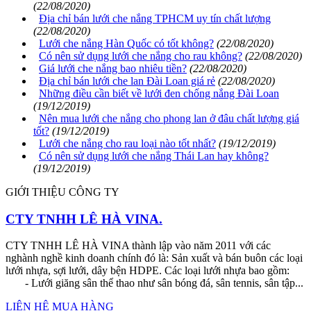
(22/08/2020)
Địa chỉ bán lưới che nắng TPHCM uy tín chất lượng
(22/08/2020)
Lưới che nắng Hàn Quốc có tốt không?
(22/08/2020)
Có nên sử dụng lưới che nắng cho rau không?
(22/08/2020)
Giá lưới che nắng bao nhiêu tiền?
(22/08/2020)
Địa chỉ bán lưới che lan Đài Loan giá rẻ
(22/08/2020)
Những điều cần biết về lưới đen chống nắng Đài Loan
(19/12/2019)
Nên mua lưới che nắng cho phong lan ở đâu chất lượng giá
tốt?
(19/12/2019)
Lưới che nắng cho rau loại nào tốt nhất?
(19/12/2019)
Có nên sử dụng lưới che nắng Thái Lan hay không?
(19/12/2019)
GIỚI THIỆU CÔNG TY
CTY TNHH LÊ HÀ VINA.
CTY TNHH LÊ HÀ VINA thành lập vào năm 2011 với các
nghành nghề kinh doanh chính đó là: Sản xuất và bán buôn các loại
lưới nhựa, sợi lưới, dây bện HDPE. Các loại lưới nhựa bao gồm:
- Lưới giăng sân thể thao như sân bóng đá, sân tennis, sân tập...
LIÊN HỆ MUA HÀNG