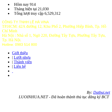
Hôm nay
914
Tháng hiện tại
21,030
Tổng lượt truy cập
6,529,312
CÔNG TY TNHH LÊ HÀ VINA
TP.HCM: 42A đường 12, Khu Phố 2, Phường Hiệp Bình, Tp. Hồ
Chí Minh
Hà Nội : Nhà số 1, Ngõ 220, Đường Tây Tựu, Phường Tây Tựu,
Tp
. Hà Nội.
Hotline: 0983 514 800
Giới thiệu
|
Lưới nhựa
|
Thành viên
|
Liên hệ
By:
Datbui.net
LUOINHUA.NET - Đã hoàn thành thủ tục đăng ký BCT