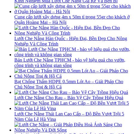
Kinh Nghiệm Mua Lưới Che Nắng Giá Rẻ Và Bền Bỉ
Cung cấp lưới xây dựng 4m x 50m tỉ trọng 55gr cho khách ở
Quận Hoàng Mai – Hà Nội
Lưới Che Nắng Hàn Quốc - Hiện Đại, Bền Đẹp Cho Nông
Nghiệp Và Công Trình
Bán Lưới Che Nắng TPHCM - bảo vệ hiệu quả cho vườn,
công trình và không gian sống
Bạt Chống Thấm HDPE 0.5mm Lót Ao – Giải Pháp Cho
Chủ Nông Trại & Hồ Cá
Lưới Che Nắng Cho Rau – Bảo Vệ Cây Trồng Hiệu Quả
Lưới Che Nắng Thái Lan Cao Cấp – Độ Bền Vượt Trội 5
Năm Của Lê Hà Vina