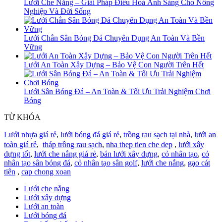
Lưới Che Nắng – Giải Pháp Điều Hoà Ánh Sáng Cho Nông
Nghiệp Và Đời Sống
Lưới Chắn Sân Bóng Đá Chuyên Dụng An Toàn Và Bền
Vững
Lưới An Toàn Xây Dựng – Bảo Vệ Con Người Trên Hết
Lưới Sân Bóng Đá – An Toàn & Tối Ưu Trải Nghiệm Chơi
Bóng
TỪ KHÓA
Lưới nhựa giá rẻ
,
lưới bóng đá giá rẻ
,
trồng rau sạch tại nhà
,
lưới an
toàn giá rẻ
,
tháp trồng rau sạch
,
nha thep tien che dep
,
lưới xây
dựng tốt
,
lưới che nắng giá rẻ
,
bán lưới xây dựng
,
cỏ nhân tạo
,
cỏ
nhân tạo sân bóng đá
,
cỏ nhân tạo sân golf
,
lưới che nắng
,
gạo cát
tiên
,
cap chong xoan
Lưới che nắng
Lưới xây dựng
Lưới an toàn
Lưới bóng đá