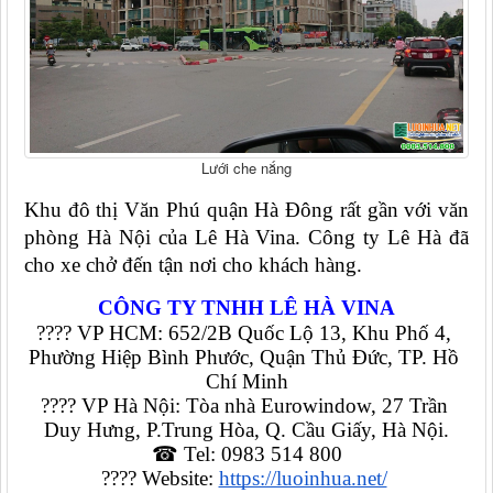
Lưới che nắng
Khu đô thị Văn Phú quận Hà Đông rất gần với văn 
phòng Hà Nội của Lê Hà Vina. Công ty Lê Hà đã 
cho xe chở đến tận nơi cho khách hàng. 
CÔNG TY TNHH LÊ HÀ VINA
???? VP HCM: 652/2B Quốc Lộ 13, Khu Phố 4, 
Phường Hiệp Bình Phước, Quận Thủ Đức, TP. Hồ 
Chí Minh
???? VP Hà Nội: Tòa nhà Eurowindow, 27 Trần 
Duy Hưng, P.Trung Hòa, Q. Cầu Giấy, Hà Nội.
☎ Tel: 0983 514 800
???? Website: 
https://luoinhua.net/