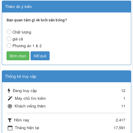
Thăm dò ý kiến
Bạn quan tâm gì về lưới sân bóng?
Chất lượng
giá cả
Phương án 1 & 2
Thống kê truy cập
Đang truy cập
12
Máy chủ tìm kiếm
1
Khách viếng thăm
11
Hôm nay
2,417
Tháng hiện tại
17,591