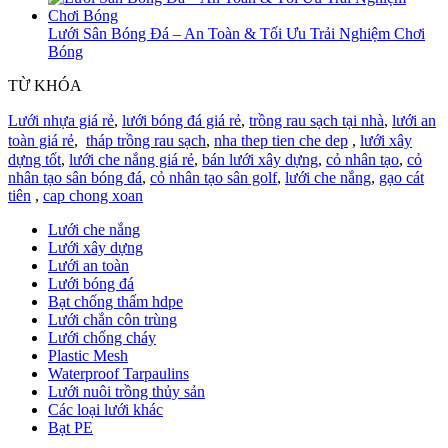
Lưới Sân Bóng Đá – An Toàn & Tối Ưu Trải Nghiệm Chơi
Bóng
TỪ KHÓA
Lưới nhựa giá rẻ
,
lưới bóng đá giá rẻ
,
trồng rau sạch tại nhà
,
lưới an
toàn giá rẻ
,
tháp trồng rau sạch
,
nha thep tien che dep
,
lưới xây
dựng tốt
,
lưới che nắng giá rẻ
,
bán lưới xây dựng
,
cỏ nhân tạo
,
cỏ
nhân tạo sân bóng đá
,
cỏ nhân tạo sân golf
,
lưới che nắng
,
gạo cát
tiên
,
cap chong xoan
Lưới che nắng
Lưới xây dựng
Lưới an toàn
Lưới bóng đá
Bạt chống thấm hdpe
Lưới chắn côn trùng
Lưới chống cháy
Plastic Mesh
Waterproof Tarpaulins
Lưới nuôi trồng thủy sản
Các loại lưới khác
Bạt PE