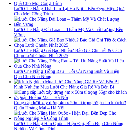
Lưới Che Nắng Thái Lan Tại Hà Nội – Bền Đẹp, Hiệu Quả
Cho Mọi Công Trình
Lưới Che Nắng Đài Loan – Thẩm Mỹ Và Chất Lượng Bền
Vững
Lưới Che Nắng Giá Bao Nhiêu? Báo Giá Chi Tiết & Cách
Chọn Lưới Chuẩn Nhất 2025
Lưới Che Nắng Trồng Rau – Tối Ưu Năng Suất Và Hiệu
Quả Cho Nhà Nông
Kinh Nghiệm Mua Lưới Che Nắng Giá Rẻ Và Bền Bỉ
Cung cấp lưới xây dựng 4m x 50m tỉ trọng 55gr cho khách ở
Quận Hoàng Mai – Hà Nội
Lưới Che Nắng Hàn Quốc - Hiện Đại, Bền Đẹp Cho Nông
Nghiệp Và Công Trình