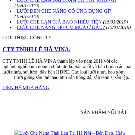
LƯỚI CHE LAN ĐÀI LOAN CÓ TỐT KHÔNG?
(15/01/2019)
LƯỚI ĐEN CHE NẮNG CÓ ỨNG DỤNG GÌ?
(15/01/2019)
LƯỚI CHE LAN GIÁ BAO NHIÊU TIỀN
(15/01/2019)
LƯỚI CHE NẮNG TPHCM MUA Ở ĐÂU?
(15/01/2019)
GIỚI THIỆU CÔNG TY
CTY TNHH LÊ HÀ VINA.
CTY TNHH LÊ HÀ VINA thành lập vào năm 2011 với các
nghành nghề kinh doanh chính đó là: Sản xuất và bán buôn các loại
lưới nhựa, sợi lưới, dây bện HDPE. Các loại lưới nhựa bao gồm:
- Lưới giăng sân thể thao như sân bóng đá, sân tennis, sân tập...
LIÊN HỆ MUA HÀNG
SẢN PHẨM NỔI BẬT