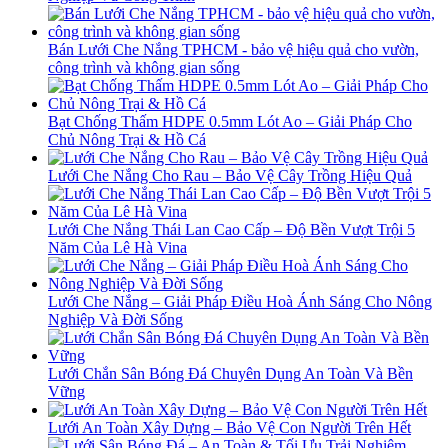
Bán Lưới Che Nắng TPHCM - bảo vệ hiệu quả cho vườn,
công trình và không gian sống
Bạt Chống Thấm HDPE 0.5mm Lót Ao – Giải Pháp Cho
Chủ Nông Trại & Hồ Cá
Lưới Che Nắng Cho Rau – Bảo Vệ Cây Trồng Hiệu Quả
Lưới Che Nắng Thái Lan Cao Cấp – Độ Bền Vượt Trội 5
Năm Của Lê Hà Vina
Lưới Che Nắng – Giải Pháp Điều Hoà Ánh Sáng Cho Nông
Nghiệp Và Đời Sống
Lưới Chắn Sân Bóng Đá Chuyên Dụng An Toàn Và Bền
Vững
Lưới An Toàn Xây Dựng – Bảo Vệ Con Người Trên Hết