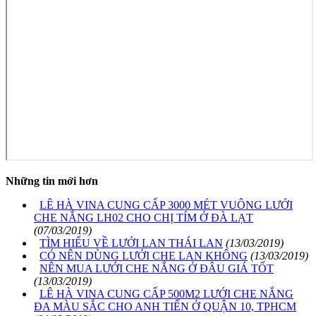
Những tin mới hơn
LÊ HÀ VINA CUNG CẤP 3000 MÉT VUÔNG LƯỚI
CHE NẮNG LH02 CHO CHỊ TÍM Ở ĐÀ LẠT
(07/03/2019)
TÌM HIỂU VỀ LƯỚI LAN THÁI LAN
(13/03/2019)
CÓ NÊN DÙNG LƯỚI CHE LAN KHÔNG
(13/03/2019)
NÊN MUA LƯỚI CHE NẮNG Ở ĐÂU GIÁ TỐT
(13/03/2019)
LÊ HÀ VINA CUNG CẤP 500M2 LƯỚI CHE NẮNG
ĐA MÀU SẮC CHO ANH TIẾN Ở QUẬN 10, TPHCM