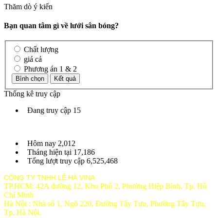
Thăm dò ý kiến
Bạn quan tâm gì về lưới sân bóng?
Chất lượng
giá cả
Phương án 1 & 2
Thống kê truy cập
Đang truy cập
15
Hôm nay
2,012
Tháng hiện tại
17,186
Tổng lượt truy cập
6,525,468
CÔNG TY TNHH LÊ HÀ VINA
TP.HCM: 42A đường 12, Khu Phố 2, Phường Hiệp Bình, Tp. Hồ
Chí Minh
Hà Nội : Nhà số 1, Ngõ 220, Đường Tây Tựu, Phường Tây Tựu,
Tp
. Hà Nội.