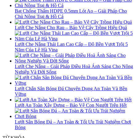
Bạt Chống Thấm HDPE 0.5mm Lót Ao – Giải Pháp Cho
Chủ Nông Trại & Hồ Cá
Lưới Che Nắng Cho Rau – Bảo Vệ Cây Trồng Hiệu Quả
Lưới Che Nắng Thái Lan Cao Cấp – Độ Bền Vượt Trội 5
Năm Của Lê Hà Vina
Lưới Che Nắng – Giải Pháp Điều Hoà Ánh Sáng Cho Nông
Nghiệp Và Đời Sống
Lưới Chắn Sân Bóng Đá Chuyên Dụng An Toàn Và Bền
Vững
Lưới An Toàn Xây Dựng – Bảo Vệ Con Người Trên Hết
Lưới Sân Bóng Đá – An Toàn & Tối Ưu Trải Nghiệm Chơi
Bóng
TỪ KHÓA