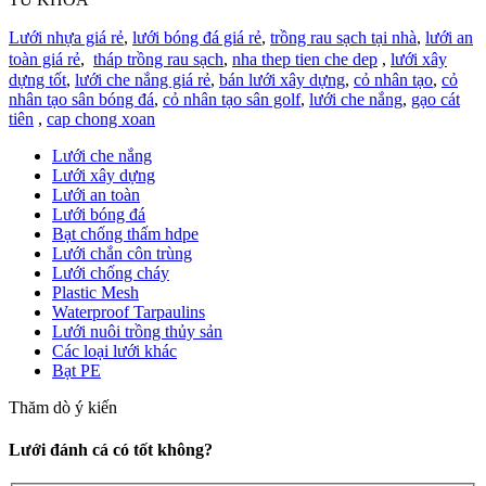
Lưới nhựa giá rẻ
,
lưới bóng đá giá rẻ
,
trồng rau sạch tại nhà
,
lưới an
toàn giá rẻ
,
tháp trồng rau sạch
,
nha thep tien che dep
,
lưới xây
dựng tốt
,
lưới che nắng giá rẻ
,
bán lưới xây dựng
,
cỏ nhân tạo
,
cỏ
nhân tạo sân bóng đá
,
cỏ nhân tạo sân golf
,
lưới che nắng
,
gạo cát
tiên
,
cap chong xoan
Lưới che nắng
Lưới xây dựng
Lưới an toàn
Lưới bóng đá
Bạt chống thấm hdpe
Lưới chắn côn trùng
Lưới chống cháy
Plastic Mesh
Waterproof Tarpaulins
Lưới nuôi trồng thủy sản
Các loại lưới khác
Bạt PE
Thăm dò ý kiến
Lưới đánh cá có tốt không?