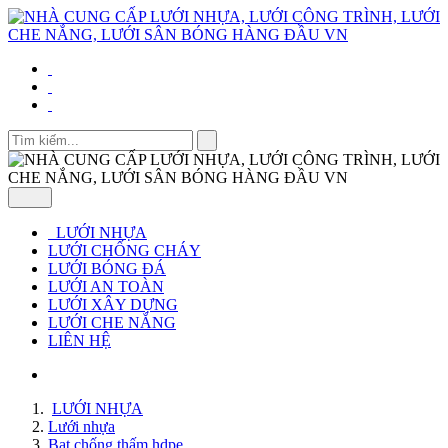
LƯỚI NHỰA
LƯỚI CHỐNG CHÁY
LƯỚI BÓNG ĐÁ
LƯỚI AN TOÀN
LƯỚI XÂY DỰNG
LƯỚI CHE NẮNG
LIÊN HỆ
LƯỚI NHỰA
Lưới nhựa
Bạt chống thấm hdpe