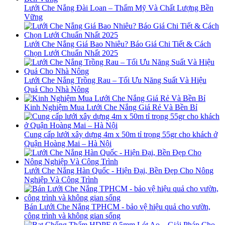
Lưới Che Nắng Đài Loan – Thẩm Mỹ Và Chất Lượng Bền
Vững
Lưới Che Nắng Giá Bao Nhiêu? Báo Giá Chi Tiết & Cách
Chọn Lưới Chuẩn Nhất 2025
Lưới Che Nắng Trồng Rau – Tối Ưu Năng Suất Và Hiệu
Quả Cho Nhà Nông
Kinh Nghiệm Mua Lưới Che Nắng Giá Rẻ Và Bền Bỉ
Cung cấp lưới xây dựng 4m x 50m tỉ trọng 55gr cho khách ở
Quận Hoàng Mai – Hà Nội
Lưới Che Nắng Hàn Quốc - Hiện Đại, Bền Đẹp Cho Nông
Nghiệp Và Công Trình
Bán Lưới Che Nắng TPHCM - bảo vệ hiệu quả cho vườn,
công trình và không gian sống