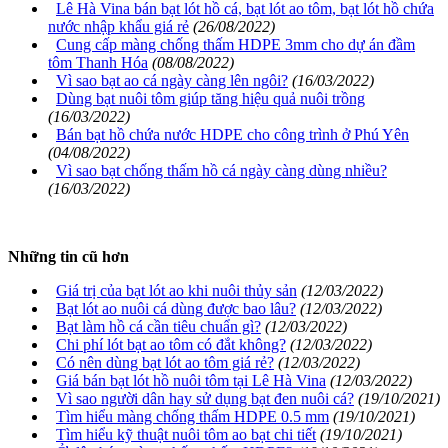
Lê Hà Vina bán bạt lót hồ cá, bạt lót ao tôm, bạt lót hồ chứa
nước nhập khẩu giá rẻ
(26/08/2022)
Cung cấp màng chống thấm HDPE 3mm cho dự án đầm
tôm Thanh Hóa
(08/08/2022)
Vì sao bạt ao cá ngày càng lên ngôi?
(16/03/2022)
Dùng bạt nuôi tôm giúp tăng hiệu quả nuôi trồng
(16/03/2022)
Bán bạt hồ chứa nước HDPE cho công trình ở Phú Yên
(04/08/2022)
Vì sao bạt chống thấm hồ cá ngày càng dùng nhiều?
(16/03/2022)
Những tin cũ hơn
Giá trị của bạt lót ao khi nuôi thủy sản
(12/03/2022)
Bạt lót ao nuôi cá dùng được bao lâu?
(12/03/2022)
Bạt làm hồ cá cần tiêu chuẩn gì?
(12/03/2022)
Chi phí lót bạt ao tôm có đắt không?
(12/03/2022)
Có nên dùng bạt lót ao tôm giá rẻ?
(12/03/2022)
Giá bán bạt lót hồ nuôi tôm tại Lê Hà Vina
(12/03/2022)
Vì sao người dân hay sử dụng bạt đen nuôi cá?
(19/10/2021)
Tìm hiểu màng chống thấm HDPE 0.5 mm
(19/10/2021)
Tìm hiểu kỹ thuật nuôi tôm ao bạt chi tiết
(19/10/2021)