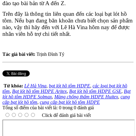
đào tạo bài bản từ A đến Z. 
Trên đây là thông tin liên quan đến các loại bạt lót hồ 
tôm. Nếu bạn đang băn khoăn chưa biết chọn sản phẩm 
nào, vậy thì hãy đến với Lê Hà Vina hôm nay để được 
nhân viên hỗ trợ chi tiết nhất.
Tác giả bài viết:
Trịnh Đình Tý
Từ khóa:
Lê Hà Vina
,
bạt lót hồ tôm HDPE
,
các loại bạt lót hồ
tôm
,
Bạt lót hồ tôm HDPE Aritex
,
Bạt lót hồ tôm HDPE GSE
,
Bạt
lót hồ tôm HDPE Solmax
,
Màng chống thấm HDPE Huitex
,
cung
cấp bạt lót hồ tôm
,
cung cấp bạt lót hồ tôm HDPE
Tổng số điểm của bài viết là: 0 trong 0 đánh giá
Click để đánh giá bài viết