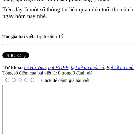
Trên đây là một số thông tin liên quan đến tuổi thọ của
ngay hôm nay nhé.
Tác giả bài viết:
Trịnh Đình Tý
Từ khóa:
Lê Hà Vina
,
bạt HDPE
,
bạt lót ao nuôi cá
,
Bạt lót ao nu
Tổng số điểm của bài viết là: 0 trong 0 đánh giá
Click để đánh giá bài viết