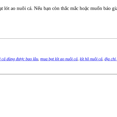
 bạt lót ao nuôi cá. Nếu bạn còn thắc mắc hoặc muốn báo g
ôi cá dùng được bao lâu
,
mua bạt lót ao nuôi cá
,
lót hồ nuôi cá
,
địa chỉ