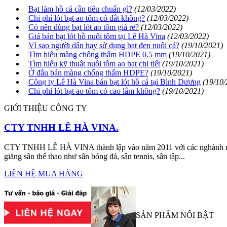
Bạt làm hồ cá cần tiêu chuẩn gì?
(12/03/2022)
Chi phí lót bạt ao tôm có đắt không?
(12/03/2022)
Có nên dùng bạt lót ao tôm giá rẻ?
(12/03/2022)
Giá bán bạt lót hồ nuôi tôm tại Lê Hà Vina
(12/03/2022)
Vì sao người dân hay sử dụng bạt đen nuôi cá?
(19/10/2021)
Tìm hiểu màng chống thấm HDPE 0.5 mm
(19/10/2021)
Tìm hiểu kỹ thuật nuôi tôm ao bạt chi tiết
(19/10/2021)
Ở đâu bán màng chống thấm HDPE?
(19/10/2021)
Công ty Lê Hà Vina bán bạt lót hồ cá tại Bình Dương
(19/10/
Chi phí lót bạt ao tôm có cao lắm không?
(19/10/2021)
GIỚI THIỆU CÔNG TY
CTY TNHH LÊ HÀ VINA.
CTY TNHH LÊ HÀ VINA thành lập vào năm 2011 với các nghành nghề
giăng sân thể thao như sân bóng đá, sân tennis, sân tập...
LIÊN HỆ MUA HÀNG
SẢN PHẨM NỔI BẬT