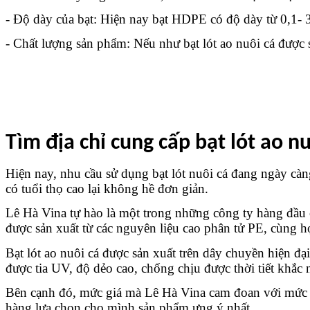
- Độ dày của bạt: Hiện nay bạt HDPE có độ dày từ 0,1-
- Chất lượng sản phẩm: Nếu như bạt lót ao nuôi cá được s
Tìm địa chỉ cung cấp bạt lót ao nu
Hiện nay, nhu cầu sử dụng bạt lót nuôi cá đang ngày càng
có tuổi thọ cao lại không hề đơn giản. 
Lê Hà Vina tự hào là một trong những công ty hàng đầu 
được sản xuất từ các nguyên liệu cao phân tử PE, cùng hợ
Bạt lót ao nuôi cá được sản xuất trên dây chuyền hiện đạ
được tia UV, độ dẻo cao, chống chịu được thời tiết khắc 
Bên cạnh đó, mức giá mà Lê Hà Vina cam đoan với mức giá
hàng lựa chọn cho mình sản phẩm ưng ý nhất. 