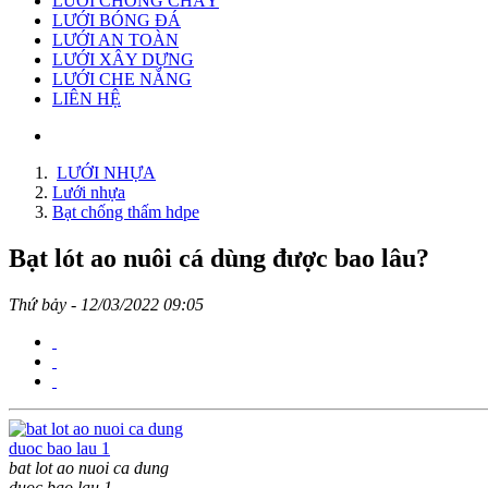
LƯỚI CHỐNG CHÁY
LƯỚI BÓNG ĐÁ
LƯỚI AN TOÀN
LƯỚI XÂY DỰNG
LƯỚI CHE NẮNG
LIÊN HỆ
LƯỚI NHỰA
Lưới nhựa
Bạt chống thấm hdpe
Bạt lót ao nuôi cá dùng được bao lâu?
Thứ bảy - 12/03/2022 09:05
bat lot ao nuoi ca dung
duoc bao lau 1