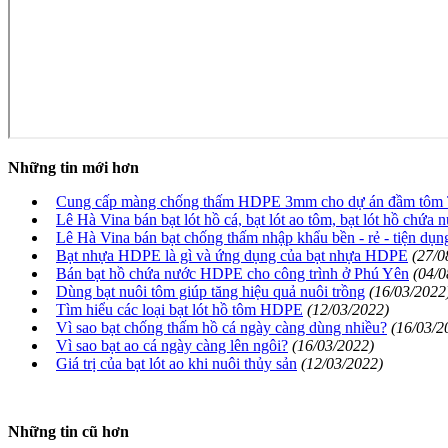
Những tin mới hơn
Cung cấp màng chống thấm HDPE 3mm cho dự án đầm tôm
Lê Hà Vina bán bạt lót hồ cá, bạt lót ao tôm, bạt lót hồ chứa 
Lê Hà Vina bán bạt chống thấm nhập khẩu bền - rẻ - tiện dụn
Bạt nhựa HDPE là gì và ứng dụng của bạt nhựa HDPE
(27/0
Bán bạt hồ chứa nước HDPE cho công trình ở Phú Yên
(04/0
Dùng bạt nuôi tôm giúp tăng hiệu quả nuôi trồng
(16/03/2022
Tìm hiểu các loại bạt lót hồ tôm HDPE
(12/03/2022)
Vì sao bạt chống thấm hồ cá ngày càng dùng nhiều?
(16/03/2
Vì sao bạt ao cá ngày càng lên ngôi?
(16/03/2022)
Giá trị của bạt lót ao khi nuôi thủy sản
(12/03/2022)
Những tin cũ hơn