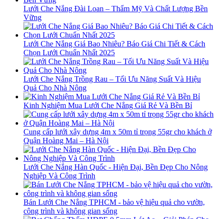
Lưới Che Nắng Đài Loan – Thẩm Mỹ Và Chất Lượng Bền
Vững
Lưới Che Nắng Giá Bao Nhiêu? Báo Giá Chi Tiết & Cách
Chọn Lưới Chuẩn Nhất 2025
Lưới Che Nắng Trồng Rau – Tối Ưu Năng Suất Và Hiệu
Quả Cho Nhà Nông
Kinh Nghiệm Mua Lưới Che Nắng Giá Rẻ Và Bền Bỉ
Cung cấp lưới xây dựng 4m x 50m tỉ trọng 55gr cho khách ở
Quận Hoàng Mai – Hà Nội
Lưới Che Nắng Hàn Quốc - Hiện Đại, Bền Đẹp Cho Nông
Nghiệp Và Công Trình
Bán Lưới Che Nắng TPHCM - bảo vệ hiệu quả cho vườn,
công trình và không gian sống