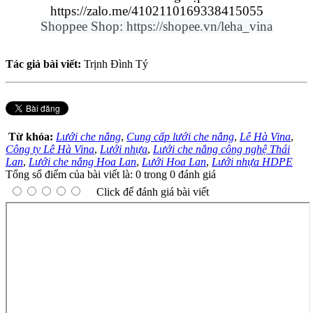
https://zalo.me/4102110169338415055
Shoppee Shop: https://shopee.vn/leha_vina
Tác giả bài viết:
Trịnh Đình Tý
Từ khóa:
Lưới che nắng
,
Cung cấp lưới che nắng
,
Lê Hà Vina
,
Công ty Lê Hà Vina
,
Lưới nhựa
,
Lưới che nắng công nghệ Thái
Lan
,
Lưới che nắng Hoa Lan
,
Lưới Hoa Lan
,
Lưới nhựa HDPE
Tổng số điểm của bài viết là: 0 trong 0 đánh giá
Click để đánh giá bài viết