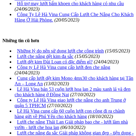
Hỗ trợ may lưới bấm khoen cho khách hàng có nhu cầu
(24/06/2023)
Công Ty Lê Hà Vina Cung Cấp Lưới Che Nắng Cho Khách
Hàng Ở Hải Phòng.
(20/05/2023)
Những tin cũ hơn
Những lý do nên sử dụng lưới che công trình
(15/05/2023)
Lưới che nắng dệt kim đa sắc
(15/05/2023)
Lưới dệt kim Đài Loan có đặc điểm gì?
(24/04/2023)
Công ty Lê Hà Vina cung cấp lưới đen che nắng
(24/04/2023)
Cung cấp lưới dệt kim Mono 4mx30 cho khách hàng tại Tân
An – Long An
(13/02/2023)
Lê Hà Vina bán 53 cuộn lưới hoa lan 2 màu xanh lá và đen
cho khách hàng ở Đồng Nai
(27/10/2022)
Công ty Lê Hà Vina giao lưới che nắng cho anh Trung ở
quận 5 TPHCM
(27/10/2022)
Lê Hà Vina cung cấp 60 cuộn lưới con công đi ra chành
hàng gửi về Phú Yên cho khách hàng
(18/10/2022)
Lưới che nắng Thái Lan Giải pháp bao che - lưới làm nhà
vườn - lưới che hoa lan
(06/10/2022)
Lưới che nắng đa sắc Giải pháp không gian đẹp - tiện dụng -