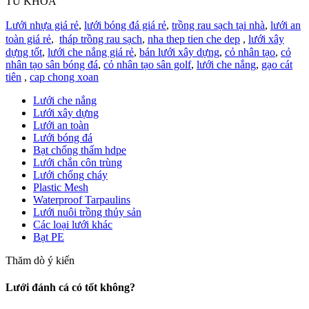
TỪ KHÓA
Lưới nhựa giá rẻ
,
lưới bóng đá giá rẻ
,
trồng rau sạch tại nhà
,
lưới an
toàn giá rẻ
,
tháp trồng rau sạch
,
nha thep tien che dep
,
lưới xây
dựng tốt
,
lưới che nắng giá rẻ
,
bán lưới xây dựng
,
cỏ nhân tạo
,
cỏ
nhân tạo sân bóng đá
,
cỏ nhân tạo sân golf
,
lưới che nắng
,
gạo cát
tiên
,
cap chong xoan
Lưới che nắng
Lưới xây dựng
Lưới an toàn
Lưới bóng đá
Bạt chống thấm hdpe
Lưới chắn côn trùng
Lưới chống cháy
Plastic Mesh
Waterproof Tarpaulins
Lưới nuôi trồng thủy sản
Các loại lưới khác
Bạt PE
Thăm dò ý kiến
Lưới đánh cá có tốt không?