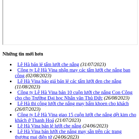
Những tin mới hơn
Lê Hà bán lẻ tấm lưới che nắng
(31/07/2023)
Công ty Lê Hà Vina nhận may các tấm lưới che nắng ban
công
(02/08/2023)
Lê Hà Vina báo giá bán lẻ các tấm lưới đen che nắng
(11/08/2023)
Công ty Lê Hà Vina bán 10 cuộn lưới che nắng Con Công
cho cho Trường Đại học Nhân văn Thủ Đức
(26/08/2023)
Lê Hà thi công lưới che nắng may bấm khoen cho khách
(26/07/2023)
Công ty Lê Hà Vina giao 15 cuộn lưới che nắng dệt kim cho
khách ở Thanh Hoá
(21/07/2023)
Lê Hà Vina bán lẻ lưới che nắng
(24/06/2023)
Lê Hà Vina bán lưới che nắng may sẵn trên các trang
thương mại điện tử
(24/06/2023)