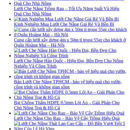
Lưới Che Nắng Trồng Rau – Tối Ưu Năng Suất Và Hiệu
Quả Cho Nhà Nông
Kinh Nghiệm Mua Lưới Che Nắng Giá Rẻ Và Bền Bỉ
Cung cấp lưới xây dựng 4m x 50m tỉ trọng 55gr cho khách ở
Quận Hoàng Mai – Hà Nội
Lưới Che Nắng Hàn Quốc - Hiện Đại, Bền Đẹp Cho Nông
Nghiệp Và Công Trình
Bán Lưới Che Nắng TPHCM - bảo vệ hiệu quả cho vườn,
công trình và không gian sống
Bạt Chống Thấm HDPE 0.5mm Lót Ao – Giải Pháp Cho
Chủ Nông Trại & Hồ Cá
Lưới Che Nắng Cho Rau – Bảo Vệ Cây Trồng Hiệu Quả