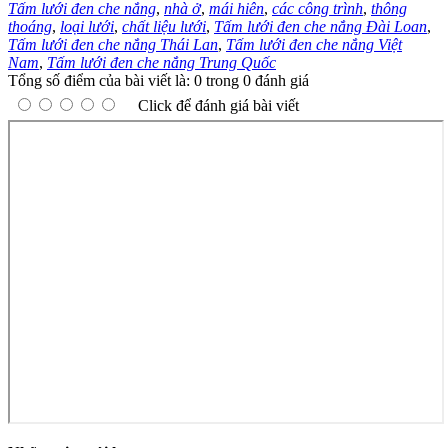
Tấm lưới đen che nắng
,
nhà ở
,
mái hiên
,
các công trình
,
thông
thoáng
,
loại lưới
,
chất liệu lưới
,
Tấm lưới đen che nắng Đài Loan
,
Tấm lưới đen che nắng Thái Lan
,
Tấm lưới đen che nắng Việt
Nam
,
Tấm lưới đen che nắng Trung Quốc
Tổng số điểm của bài viết là: 0 trong 0 đánh giá
Click để đánh giá bài viết