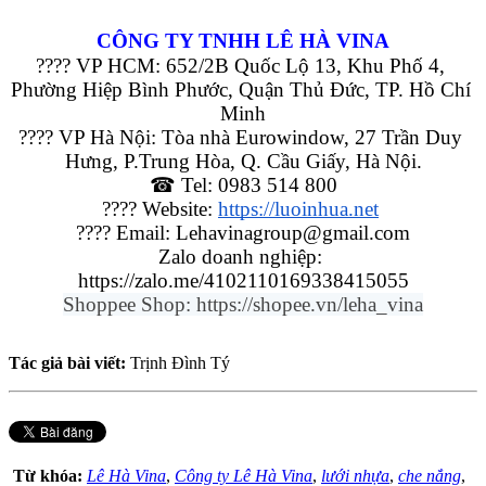
CÔNG TY TNHH LÊ HÀ VINA
???? VP HCM: 652/2B Quốc Lộ 13, Khu Phố 4, 
Phường Hiệp Bình Phước, Quận Thủ Đức, TP. Hồ Chí 
Minh
???? VP Hà Nội: Tòa nhà Eurowindow, 27 Trần Duy 
Hưng, P.Trung Hòa, Q. Cầu Giấy, Hà Nội.
☎ Tel: 0983 514 800
???? Website: 
https://luoinhua.net
???? Email: Lehavinagroup@gmail.com
Zalo doanh nghiệp: 
https://zalo.me/4102110169338415055
Shoppee Shop: https://shopee.vn/leha_vina
Tác giả bài viết:
Trịnh Đình Tý
Từ khóa:
Lê Hà Vina
,
Công ty Lê Hà Vina
,
lưới nhựa
,
che nắng
,