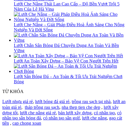
Lưới Che Nắng Thái Lan Cao Cấp – Độ Bền Vượt Trội 5
Năm Của Lê Hà Vina
Lưới Che Nắng – Giải Pháp Điều Hoà Ánh Sáng Cho Nông
Nghiệp Và Đời Sống
Lưới Chắn Sân Bóng Đá Chuyên Dụng An Toàn Và Bền
Vững
Lưới An Toàn Xây Dựng – Bảo Vệ Con Người Trên Hết
Lưới Sân Bóng Đá – An Toàn & Tối Ưu Trải Nghiệm Chơi
Bóng
TỪ KHÓA
Lưới nhựa giá rẻ
,
lưới bóng đá giá rẻ
,
trồng rau sạch tại nhà
,
lưới an
toàn giá rẻ
,
tháp trồng rau sạch
,
nha thep tien che dep
,
lưới xây
dựng tốt
,
lưới che nắng giá rẻ
,
bán lưới xây dựng
,
cỏ nhân tạo
,
cỏ
nhân tạo sân bóng đá
,
cỏ nhân tạo sân golf
,
lưới che nắng
,
gạo cát
tiên
,
cap chong xoan