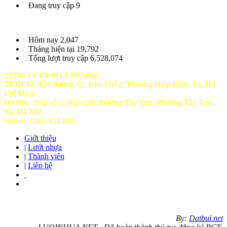
Đang truy cập
9
Hôm nay
2,047
Tháng hiện tại
19,792
Tổng lượt truy cập
6,528,074
CÔNG TY TNHH LÊ HÀ VINA
TP.HCM: 42A đường 12, Khu Phố 2, Phường Hiệp Bình, Tp. Hồ
Chí Minh
Hà Nội : Nhà số 1, Ngõ 220, Đường Tây Tựu, Phường Tây Tựu,
Tp
. Hà Nội.
Hotline: 0983 514 800
Giới thiệu
|
Lưới nhựa
|
Thành viên
|
Liên hệ
By:
Datbui.net