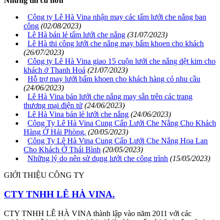
Những tin cũ hơn
Công ty Lê Hà Vina nhận may các tấm lưới che nắng ban
công
(02/08/2023)
Lê Hà bán lẻ tấm lưới che nắng
(31/07/2023)
Lê Hà thi công lưới che nắng may bấm khoen cho khách
(26/07/2023)
Công ty Lê Hà Vina giao 15 cuộn lưới che nắng dệt kim cho
khách ở Thanh Hoá
(21/07/2023)
Hỗ trợ may lưới bấm khoen cho khách hàng có nhu cầu
(24/06/2023)
Lê Hà Vina bán lưới che nắng may sẵn trên các trang
thương mại điện tử
(24/06/2023)
Lê Hà Vina bán lẻ lưới che nắng
(24/06/2023)
Công Ty Lê Hà Vina Cung Cấp Lưới Che Nắng Cho Khách
Hàng Ở Hải Phòng.
(20/05/2023)
Công Ty Lê Hà Vina Cung Cấp Lưới Che Nắng Hoa Lan
Cho Khách Ở Thái Bình
(20/05/2023)
Những lý do nên sử dụng lưới che công trình
(15/05/2023)
GIỚI THIỆU CÔNG TY
CTY TNHH LÊ HÀ VINA.
CTY TNHH LÊ HÀ VINA thành lập vào năm 2011 với các