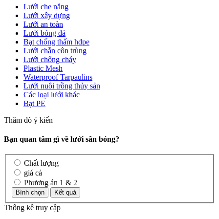
Lưới che nắng
Lưới xây dựng
Lưới an toàn
Lưới bóng đá
Bạt chống thấm hdpe
Lưới chắn côn trùng
Lưới chống cháy
Plastic Mesh
Waterproof Tarpaulins
Lưới nuôi trồng thủy sản
Các loại lưới khác
Bạt PE
Thăm dò ý kiến
Bạn quan tâm gì về lưới sân bóng?
Chất lượng
giá cả
Phương án 1 & 2
Thống kê truy cập