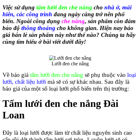
Việc sử dụng 
tấm lưới đen che nắng 
cho 
nhà ở, mái 
hiên, các công trình
 đang ngày càng trở nên phổ 
biến. Ngoài công dụng 
che nắng
, sản phẩm còn đảm 
bảo độ 
thông thoáng
 cho không gian. Hiện nay báo 
giá bán lẻ sản phẩm này như thế nào? Chúng ta hãy 
cùng tìm hiểu ở bài viết dưới đây!
Lưới đen che nắng
Về báo giá 
tấm lưới đen che nắng
 sẽ phụ thuộc vào 
loại 
lưới, chất liệu lưới
 mà sẽ có sự khác nhau. Sau đây là 
báo giá của một số loại lưới phổ biến trên thị trường:
Tấm lưới đen che nắng Đài 
Loan
Đây là loại lưới được làm từ chất liệu nguyên sinh cao 
cấp rồi dệt thành tấm lưới sợi tròn. 1 cuộn lưới sẽ có 