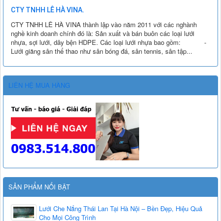
CTY TNHH LÊ HÀ VINA.
CTY TNHH LÊ HÀ VINA thành lập vào năm 2011 với các nghành
nghề kinh doanh chính đó là: Sản xuất và bán buôn các loại lưới
nhựa, sợi lưới, dây bện HDPE. Các loại lưới nhựa bao gồm: -
Lưới giăng sân thể thao như sân bóng đá, sân tennis, sân tập...
LIÊN HỆ MUA HÀNG
SẢN PHẨM NỔI BẬT
Lưới Che Nắng Thái Lan Tại Hà Nội – Bền Đẹp, Hiệu Quả
Cho Mọi Công Trình