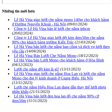
Những tin mới hơn
Lê Hà Vina giao lưới che nắng mono 140gr cho khách hàng
ở Đường Nguyễn Khoái - Hà Nội
(09/01/2024)
Công ty Lê Hà Vina bán lẻ lưới che nắng tphcm
(20/02/2024)
Công ty Lê Hà Vina giao lưới dệt kim 4mx50m che nắng
90% cho khách hàng trường Kiến Trúc
(21/03/2024)
Lê Hà Vina bán lưới che nắng ban công và dịch vụ lưới theo
yêu cầu
(14/04/2024)
Lê Hà Vina Bán Lưới Che Nắng Mono
(18/12/2023)
Lê Hà Vina bán Lưới Mono cho khách hàng ở Hòa Bình
(04/12/2023)
Lưới che nắng dệt kim là gì?
(13/11/2023)
Lê Hà Vina giao lưới che nắng Hoa Lan và lưới che nắng
Mono cho đại lý kinh doanh ở Giang Biên, Hà Nội
(13/11/2023)
Lưới che nắng Hiệu Hoa Lan đang dần thay thế lưới nhựa
nhập khẩu
(21/11/2023)
Lê Hà Vina bán lưới đen hoa lan độ che nắng 90% cỡ
4mx50m
(11/11/2023)