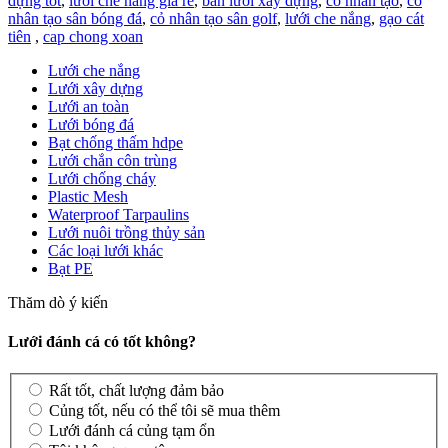
dựng tốt
,
lưới che nắng giá rẻ
,
bán lưới xây dựng
,
cỏ nhân tạo
,
cỏ
nhân tạo sân bóng đá
,
cỏ nhân tạo sân golf
,
lưới che nắng
,
gạo cát
tiên
,
cap chong xoan
Lưới che nắng
Lưới xây dựng
Lưới an toàn
Lưới bóng đá
Bạt chống thấm hdpe
Lưới chắn côn trùng
Lưới chống cháy
Plastic Mesh
Waterproof Tarpaulins
Lưới nuôi trồng thủy sản
Các loại lưới khác
Bạt PE
Thăm dò ý kiến
Lưới đánh cá có tốt không?
Rất tốt, chất lượng đảm bảo
Củng tốt, nếu có thể tôi sẽ mua thêm
Lưới đánh cá củng tạm ổn