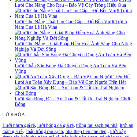
Lưới Che Nắng Cho Rau – Bảo Vệ Cây Trồng Hiệu Quả
Lưới Che Nắng Thái Lan Cao Cấp – Độ Bền Vượt Trội 5
Năm Của Lê Hà Vina
Lưới Che Nắng – Giải Pháp Điều Hoà Ánh Sáng Cho Nông
Nghiệp Và Đời Sống
Lưới Chắn Sân Bóng Đá Chuyên Dụng An Toàn Và Bền
Vững
Lưới An Toàn Xây Dựng – Bảo Vệ Con Người Trên Hết
Lưới Sân Bóng Đá – An Toàn & Tối Ưu Trải Nghiệm Chơi
Bóng
TỪ KHÓA
Lưới nhựa giá rẻ
,
lưới bóng đá giá rẻ
,
trồng rau sạch tại nhà
,
lưới an
toàn giá rẻ
,
tháp trồng rau sạch
,
nha thep tien che dep
,
lưới xây