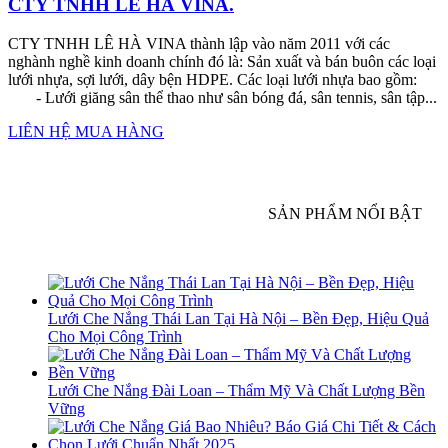
CTY TNHH LÊ HÀ VINA.
CTY TNHH LÊ HÀ VINA thành lập vào năm 2011 với các
nghành nghề kinh doanh chính đó là: Sản xuất và bán buôn các loại
lưới nhựa, sợi lưới, dây bện HDPE. Các loại lưới nhựa bao gồm:
- Lưới giăng sân thể thao như sân bóng đá, sân tennis, sân tập...
LIÊN HỆ MUA HÀNG
SẢN PHẨM NỔI BẬT
Lưới Che Nắng Thái Lan Tại Hà Nội – Bền Đẹp, Hiệu Quả
Cho Mọi Công Trình
Lưới Che Nắng Đài Loan – Thẩm Mỹ Và Chất Lượng Bền
Vững