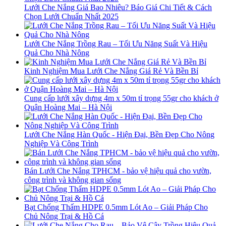
Lưới Che Nắng Giá Bao Nhiêu? Báo Giá Chi Tiết & Cách
Chọn Lưới Chuẩn Nhất 2025
Lưới Che Nắng Trồng Rau – Tối Ưu Năng Suất Và Hiệu
Quả Cho Nhà Nông
Kinh Nghiệm Mua Lưới Che Nắng Giá Rẻ Và Bền Bỉ
Cung cấp lưới xây dựng 4m x 50m tỉ trọng 55gr cho khách ở
Quận Hoàng Mai – Hà Nội
Lưới Che Nắng Hàn Quốc - Hiện Đại, Bền Đẹp Cho Nông
Nghiệp Và Công Trình
Bán Lưới Che Nắng TPHCM - bảo vệ hiệu quả cho vườn,
công trình và không gian sống
Bạt Chống Thấm HDPE 0.5mm Lót Ao – Giải Pháp Cho
Chủ Nông Trại & Hồ Cá