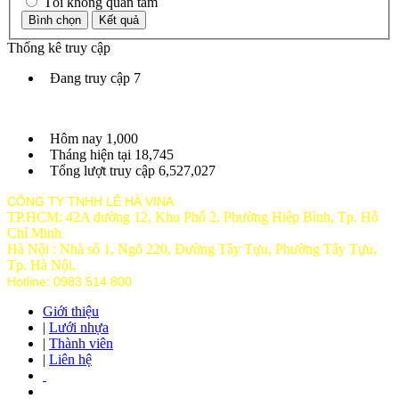
Tôi không quan tâm
Thống kê truy cập
Đang truy cập
7
Hôm nay
1,000
Tháng hiện tại
18,745
Tổng lượt truy cập
6,527,027
CÔNG TY TNHH LÊ HÀ VINA
TP.HCM: 42A đường 12, Khu Phố 2, Phường Hiệp Bình, Tp. Hồ
Chí Minh
Hà Nội : Nhà số 1, Ngõ 220, Đường Tây Tựu, Phường Tây Tựu,
Tp
. Hà Nội.
Hotline: 0983 514 800
Giới thiệu
|
Lưới nhựa
|
Thành viên
|
Liên hệ