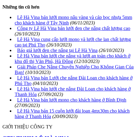
Những tin cũ hơn
Lê Hà Vina bán lưới mono nâu vàng và cáp bọc nhựa 5mm
cho khách hàng ở Tây Ninh
(06/11/2023)
Công ty Lê Hà Vina bán lưới đen che nắng chất lượng cao
(26/10/2023)
Lê Hà Vina cung cấp lưới mono và lưới che lan chất lượng
cao tại Phú Thọ
(26/10/2023)
Báo giá lưới đen che nắng tại Lê Hà Vina
(26/10/2023)
Lê Hà Vina bán lưới che nắng và lưới an toàn cho khách ở
khu đô thị Văn Phú, Hà Đông
(12/10/2023)
Giải Pháp Che Nắng Chuyên Nghiệp Cho Không Gian Của
Bạn!
(10/10/2023)
Lê Hà Vina bán Lưới che nắng Đài Loan cho khách hàng ở
Phú Thọ
(04/10/2023)
Lê Hà Vina bán lưới che nắng Đài Loan cho khách hàng ở
Thanh Hóa
(27/09/2023)
Lê Hà Vina bán lưới mono cho khách hàng ở Bình Định
(27/09/2023)
Lê Hà Vina bán 15 cuộn lưới đài loan 4mx30m cho khách
hàng ở Thanh Hóa
(20/09/2023)
GIỚI THIỆU CÔNG TY