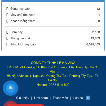
Đang truy cập
12
Máy chủ tìm kiếm
4
Khách viếng thăm
8
Hôm nay
2,138
Tháng hiện tại
19,883
Tổng lượt truy cập
6,528,165
CÔNG TY TNHH LÊ HÀ VINA
TP.HCM: 42A đường 12, Khu Phố 2, Phường Hiệp Bình, Tp. Hồ Chí
Minh
Hà Nội : Nhà số 1, Ngõ 220, Đường Tây Tựu, Phường Tây Tựu, Tp
.
Hà Nội.
Hotline: 0983 514 800
Giới thiệu
|
Lưới nhựa
|
Thành viên
|
Liên hệ