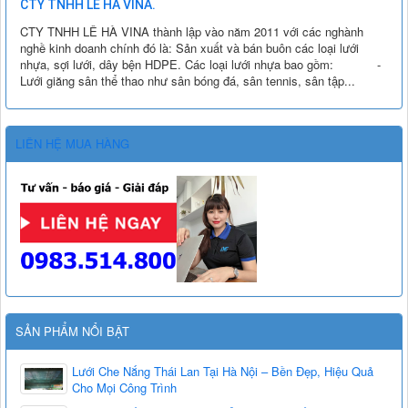
CTY TNHH LÊ HÀ VINA.
CTY TNHH LÊ HÀ VINA thành lập vào năm 2011 với các nghành
nghề kinh doanh chính đó là: Sản xuất và bán buôn các loại lưới
nhựa, sợi lưới, dây bện HDPE. Các loại lưới nhựa bao gồm: -
Lưới giăng sân thể thao như sân bóng đá, sân tennis, sân tập...
LIÊN HỆ MUA HÀNG
SẢN PHẨM NỔI BẬT
Lưới Che Nắng Thái Lan Tại Hà Nội – Bền Đẹp, Hiệu Quả
Cho Mọi Công Trình