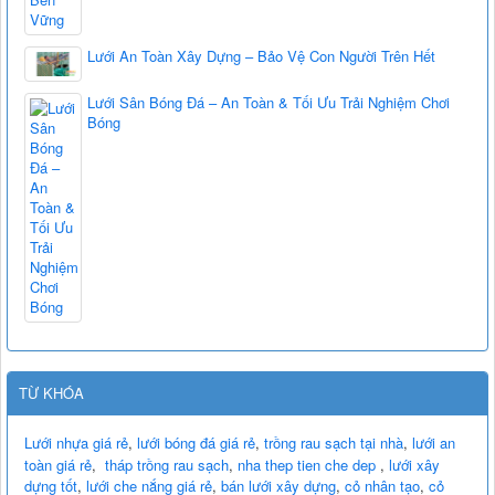
Lưới An Toàn Xây Dựng – Bảo Vệ Con Người Trên Hết
Lưới Sân Bóng Đá – An Toàn & Tối Ưu Trải Nghiệm Chơi
Bóng
TỪ KHÓA
Lưới nhựa giá rẻ
,
lưới bóng đá giá rẻ
,
trồng rau sạch tại nhà
,
lưới an
toàn giá rẻ
,
tháp trồng rau sạch
,
nha thep tien che dep
,
lưới xây
dựng tốt
,
lưới che nắng giá rẻ
,
bán lưới xây dựng
,
cỏ nhân tạo
,
cỏ