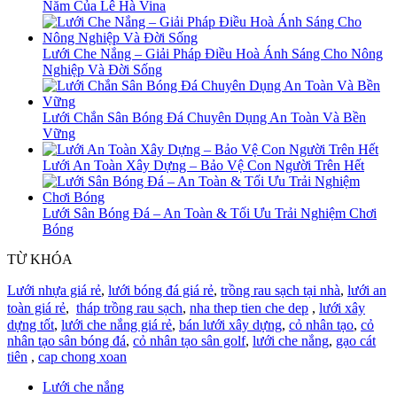
Năm Của Lê Hà Vina
Lưới Che Nắng – Giải Pháp Điều Hoà Ánh Sáng Cho Nông
Nghiệp Và Đời Sống
Lưới Chắn Sân Bóng Đá Chuyên Dụng An Toàn Và Bền
Vững
Lưới An Toàn Xây Dựng – Bảo Vệ Con Người Trên Hết
Lưới Sân Bóng Đá – An Toàn & Tối Ưu Trải Nghiệm Chơi
Bóng
TỪ KHÓA
Lưới nhựa giá rẻ
,
lưới bóng đá giá rẻ
,
trồng rau sạch tại nhà
,
lưới an
toàn giá rẻ
,
tháp trồng rau sạch
,
nha thep tien che dep
,
lưới xây
dựng tốt
,
lưới che nắng giá rẻ
,
bán lưới xây dựng
,
cỏ nhân tạo
,
cỏ
nhân tạo sân bóng đá
,
cỏ nhân tạo sân golf
,
lưới che nắng
,
gạo cát
tiên
,
cap chong xoan
Lưới che nắng