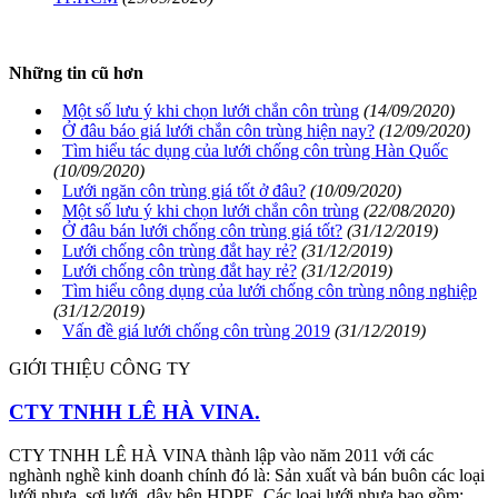
Những tin cũ hơn
Một số lưu ý khi chọn lưới chắn côn trùng
(14/09/2020)
Ở đâu báo giá lưới chắn côn trùng hiện nay?
(12/09/2020)
Tìm hiểu tác dụng của lưới chống côn trùng Hàn Quốc
(10/09/2020)
Lưới ngăn côn trùng giá tốt ở đâu?
(10/09/2020)
Một số lưu ý khi chọn lưới chắn côn trùng
(22/08/2020)
Ở đâu bán lưới chống côn trùng giá tốt?
(31/12/2019)
Lưới chống côn trùng đắt hay rẻ?
(31/12/2019)
Lưới chống côn trùng đắt hay rẻ?
(31/12/2019)
Tìm hiểu công dụng của lưới chống côn trùng nông nghiệp
(31/12/2019)
Vấn đề giá lưới chống côn trùng 2019
(31/12/2019)
GIỚI THIỆU CÔNG TY
CTY TNHH LÊ HÀ VINA.
CTY TNHH LÊ HÀ VINA thành lập vào năm 2011 với các
nghành nghề kinh doanh chính đó là: Sản xuất và bán buôn các loại
lưới nhựa, sợi lưới, dây bện HDPE. Các loại lưới nhựa bao gồm: