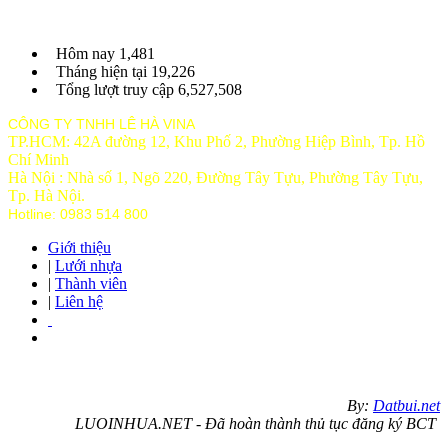
Hôm nay
1,481
Tháng hiện tại
19,226
Tổng lượt truy cập
6,527,508
CÔNG TY TNHH LÊ HÀ VINA
TP.HCM: 42A đường 12, Khu Phố 2, Phường Hiệp Bình, Tp. Hồ
Chí Minh
Hà Nội : Nhà số 1, Ngõ 220, Đường Tây Tựu, Phường Tây Tựu,
Tp
. Hà Nội.
Hotline: 0983 514 800
Giới thiệu
|
Lưới nhựa
|
Thành viên
|
Liên hệ
By:
Datbui.net
LUOINHUA.NET - Đã hoàn thành thủ tục đăng ký BCT