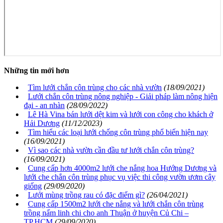
Những tin mới hơn
Tìm lưới chắn côn trùng cho các nhà vườn
(18/09/2021)
Lưới chắn côn trùng nông nghiệp - Giải pháp làm nông hiện
đại - an nhàn
(28/09/2022)
Lê Hà Vina bán lưới dệt kim và lưới con công cho khách ở
Hải Dương
(11/12/2023)
Tìm hiểu các loại lưới chống côn trùng phổ biến hiện nay
(16/09/2021)
Vì sao các nhà vườn cần đầu tư lưới chắn côn trùng?
(16/09/2021)
Cung cấp hơn 4000m2 lưới che nắng hoa Hướng Dương và
lưới che chắn côn trùng phục vụ việc thi công vườn ươm cây
giống
(29/09/2020)
Lưới mùng trồng rau có đặc điểm gì?
(26/04/2021)
Cung cấp 1500m2 lưới che nắng và lưới chắn côn trùng
trồng nấm linh chi cho anh Thuận ở huyện Củ Chi –
TP.HCM
(29/09/2020)