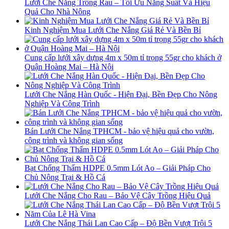
Lưới Che Nắng Trồng Rau – Tối Ưu Năng Suất Và Hiệu
Quả Cho Nhà Nông
Kinh Nghiệm Mua Lưới Che Nắng Giá Rẻ Và Bền Bỉ
Cung cấp lưới xây dựng 4m x 50m tỉ trọng 55gr cho khách ở
Quận Hoàng Mai – Hà Nội
Lưới Che Nắng Hàn Quốc - Hiện Đại, Bền Đẹp Cho Nông
Nghiệp Và Công Trình
Bán Lưới Che Nắng TPHCM - bảo vệ hiệu quả cho vườn,
công trình và không gian sống
Bạt Chống Thấm HDPE 0.5mm Lót Ao – Giải Pháp Cho
Chủ Nông Trại & Hồ Cá
Lưới Che Nắng Cho Rau – Bảo Vệ Cây Trồng Hiệu Quả
Lưới Che Nắng Thái Lan Cao Cấp – Độ Bền Vượt Trội 5