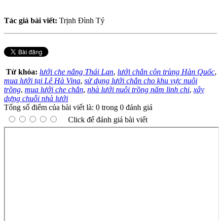
Tác giả bài viết:
Trịnh Đình Tý
Từ khóa:
lưới che nắng Thái Lan
,
lưới chắn côn trùng Hàn Quốc
,
mua lưới tại Lê Hà Vina
,
sử dụng lưới chắn cho khu vực nuôi
trồng
,
mua lưới che chắn
,
nhà lưới nuôi trồng nấm linh chi
,
xây
dựng chuỗi nhà lưới
Tổng số điểm của bài viết là: 0 trong 0 đánh giá
Click để đánh giá bài viết