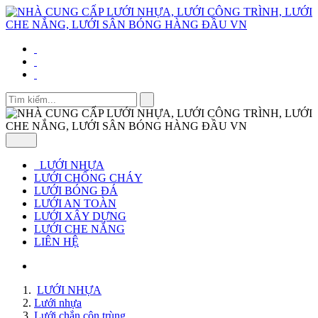
LƯỚI NHỰA
LƯỚI CHỐNG CHÁY
LƯỚI BÓNG ĐÁ
LƯỚI AN TOÀN
LƯỚI XÂY DỰNG
LƯỚI CHE NẮNG
LIÊN HỆ
LƯỚI NHỰA
Lưới nhựa
Lưới chắn côn trùng