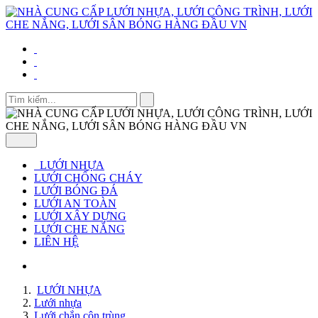
LƯỚI NHỰA
LƯỚI CHỐNG CHÁY
LƯỚI BÓNG ĐÁ
LƯỚI AN TOÀN
LƯỚI XÂY DỰNG
LƯỚI CHE NẮNG
LIÊN HỆ
LƯỚI NHỰA
Lưới nhựa
Lưới chắn côn trùng