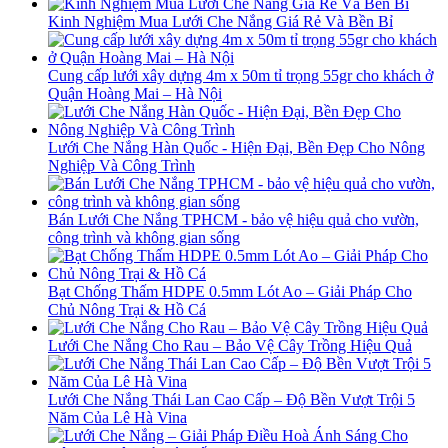
Kinh Nghiệm Mua Lưới Che Nắng Giá Rẻ Và Bền Bỉ
Cung cấp lưới xây dựng 4m x 50m tỉ trọng 55gr cho khách ở
Quận Hoàng Mai – Hà Nội
Lưới Che Nắng Hàn Quốc - Hiện Đại, Bền Đẹp Cho Nông
Nghiệp Và Công Trình
Bán Lưới Che Nắng TPHCM - bảo vệ hiệu quả cho vườn,
công trình và không gian sống
Bạt Chống Thấm HDPE 0.5mm Lót Ao – Giải Pháp Cho
Chủ Nông Trại & Hồ Cá
Lưới Che Nắng Cho Rau – Bảo Vệ Cây Trồng Hiệu Quả
Lưới Che Nắng Thái Lan Cao Cấp – Độ Bền Vượt Trội 5
Năm Của Lê Hà Vina