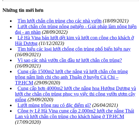
Những tin mới hơn
Tìm lưới chắn côn trùng cho các nhà vườn
(18/09/2021)
Lưới chắn côn trùng nông nghiệp - Giải pháp làm nông hiện
đại - an nhàn
(28/09/2022)
Lê Hà Vina bán lưới dệt kim và lưới con công cho khách ở
Hải Dương
(11/12/2023)
Tìm hiểu các loại lưới chống côn trùng phổ biến hiện nay
(16/09/2021)
Vì sao các nhà vườn cần đầu tư lưới chắn côn trùng?
(16/09/2021)
Cung cấp 1500m2 lưới che nắng và lưới chắn côn trùng
trồng nấm linh chi cho anh Thuận ở huyện Củ Chi –
TP.HCM
(29/09/2020)
Cung cấp hơn 4000m2 lưới che nắng hoa Hướng Dương và
lưới che chắn côn trùng phục vụ việc thi công vườn ươm cây
giống
(29/09/2020)
Lưới mùng trồng rau có đặc điểm gì?
(26/04/2021)
Công ty Lê Hà Vina cung cấp 2.000m2 lưới che nắng Thái
Lan và lưới chắn côn trùng cho khách hàng ở TP.HCM
(17/09/2020)