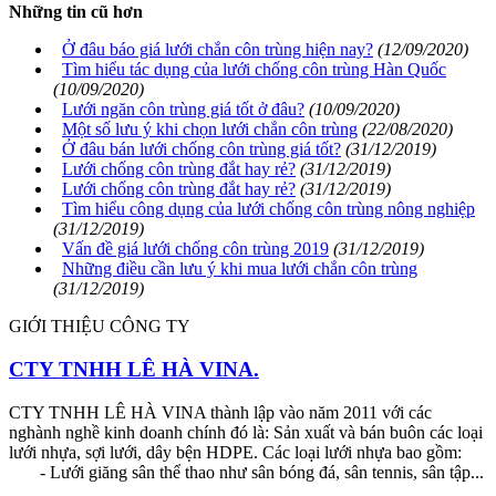
Những tin cũ hơn
Ở đâu báo giá lưới chắn côn trùng hiện nay?
(12/09/2020)
Tìm hiểu tác dụng của lưới chống côn trùng Hàn Quốc
(10/09/2020)
Lưới ngăn côn trùng giá tốt ở đâu?
(10/09/2020)
Một số lưu ý khi chọn lưới chắn côn trùng
(22/08/2020)
Ở đâu bán lưới chống côn trùng giá tốt?
(31/12/2019)
Lưới chống côn trùng đắt hay rẻ?
(31/12/2019)
Lưới chống côn trùng đắt hay rẻ?
(31/12/2019)
Tìm hiểu công dụng của lưới chống côn trùng nông nghiệp
(31/12/2019)
Vấn đề giá lưới chống côn trùng 2019
(31/12/2019)
Những điều cần lưu ý khi mua lưới chắn côn trùng
(31/12/2019)
GIỚI THIỆU CÔNG TY
CTY TNHH LÊ HÀ VINA.
CTY TNHH LÊ HÀ VINA thành lập vào năm 2011 với các
nghành nghề kinh doanh chính đó là: Sản xuất và bán buôn các loại
lưới nhựa, sợi lưới, dây bện HDPE. Các loại lưới nhựa bao gồm:
- Lưới giăng sân thể thao như sân bóng đá, sân tennis, sân tập...