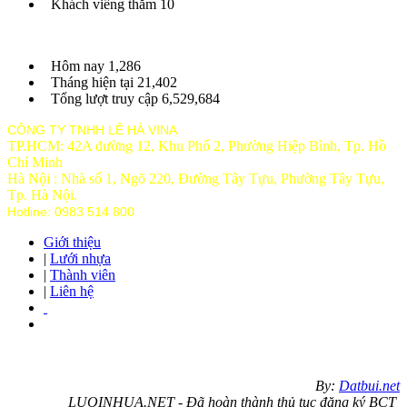
Khách viếng thăm
10
Hôm nay
1,286
Tháng hiện tại
21,402
Tổng lượt truy cập
6,529,684
CÔNG TY TNHH LÊ HÀ VINA
TP.HCM: 42A đường 12, Khu Phố 2, Phường Hiệp Bình, Tp. Hồ
Chí Minh
Hà Nội : Nhà số 1, Ngõ 220, Đường Tây Tựu, Phường Tây Tựu,
Tp
. Hà Nội.
Hotline: 0983 514 800
Giới thiệu
|
Lưới nhựa
|
Thành viên
|
Liên hệ
By:
Datbui.net
LUOINHUA.NET - Đã hoàn thành thủ tục đăng ký BCT