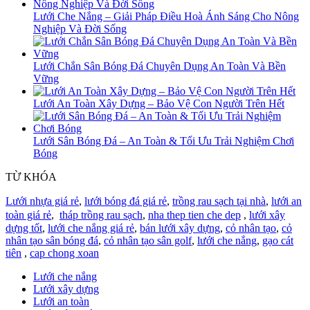
Lưới Che Nắng – Giải Pháp Điều Hoà Ánh Sáng Cho Nông
Nghiệp Và Đời Sống
Lưới Chắn Sân Bóng Đá Chuyên Dụng An Toàn Và Bền
Vững
Lưới An Toàn Xây Dựng – Bảo Vệ Con Người Trên Hết
Lưới Sân Bóng Đá – An Toàn & Tối Ưu Trải Nghiệm Chơi
Bóng
TỪ KHÓA
Lưới nhựa giá rẻ
,
lưới bóng đá giá rẻ
,
trồng rau sạch tại nhà
,
lưới an
toàn giá rẻ
,
tháp trồng rau sạch
,
nha thep tien che dep
,
lưới xây
dựng tốt
,
lưới che nắng giá rẻ
,
bán lưới xây dựng
,
cỏ nhân tạo
,
cỏ
nhân tạo sân bóng đá
,
cỏ nhân tạo sân golf
,
lưới che nắng
,
gạo cát
tiên
,
cap chong xoan
Lưới che nắng
Lưới xây dựng
Lưới an toàn