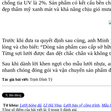
chống tia UV là 2%. Sản phẩm có kết cấu bền ch
đẹp thẩm mỹ xanh mát và khả năng chịu gió mưa 
Trước khi đưa ra quyết định sau cùng, anh Minh 
lòng và cho biết: “Dòng sản phẩm cao cấp sở hữ
Từng sợi lưới được đan dệt chắc chắn và không t
Sau khi dành lời khen ngợi cho mẫu lưới nhựa, 
nhanh chóng đóng gói và vận chuyển sản phẩm 
Tác giả bài viết:
Trịnh Đình Tý
Từ khóa:
Lưới bóng đá
,
Lê Hà Vina
,
Lưới bảo vệ công trình
,
Mẫu l
Tổng số điểm của bài viết là: 0 trong 0 đánh giá