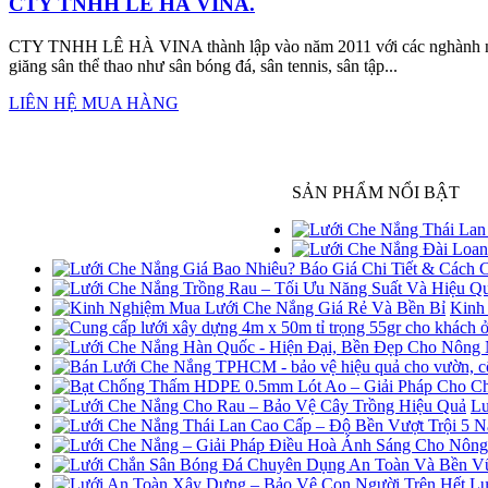
CTY TNHH LÊ HÀ VINA.
CTY TNHH LÊ HÀ VINA thành lập vào năm 2011 với các nghành nghề
giăng sân thể thao như sân bóng đá, sân tennis, sân tập...
LIÊN HỆ MUA HÀNG
SẢN PHẨM NỔI BẬT
Kinh
Lư
Lư