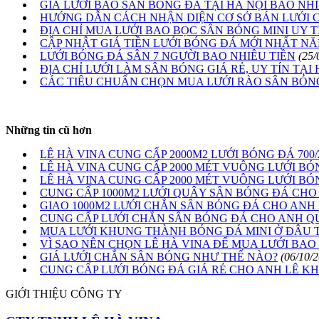
GIÁ LƯỚI BAO SÂN BÓNG ĐÁ TẠI HÀ NỘI BAO NHI
HƯỚNG DẪN CÁCH NHẬN DIỆN CƠ SỞ BÁN LƯỚI 
ĐỊA CHỈ MUA LƯỚI BAO BỌC SÂN BÓNG MINI UY T
CẬP NHẬT GIÁ TIỀN LƯỚI BÓNG ĐÁ MỚI NHẤT NĂ
LƯỚI BÓNG ĐÁ SÂN 7 NGƯỜI BAO NHIÊU TIỀN
(25/
ĐỊA CHỈ LƯỚI LÀM SÂN BÓNG GIÁ RẺ, UY TÍN TẠI 
CÁC TIÊU CHUẨN CHỌN MUA LƯỚI RÀO SÂN BÓNG
Những tin cũ hơn
LÊ HÀ VINA CUNG CẤP 2000M2 LƯỚI BÓNG ĐÁ 70
LÊ HÀ VINA CUNG CẤP 2000 MÉT VUÔNG LƯỚI BÓ
LÊ HÀ VINA CUNG CẤP 2000 MÉT VUÔNG LƯỚI BÓ
CUNG CẤP 1000M2 LƯỚI QUÂY SÂN BÓNG ĐÁ CHO
GIAO 1000M2 LƯỚI CHẮN SÂN BÓNG ĐÁ CHO ANH
CUNG CẤP LƯỚI CHẮN SÂN BÓNG ĐÁ CHO ANH Q
MUA LƯỚI KHUNG THÀNH BÓNG ĐÁ MINI Ở ĐÂU 
VÌ SAO NÊN CHỌN LÊ HÀ VINA ĐỂ MUA LƯỚI BAO
GIÁ LƯỚI CHẮN SÂN BÓNG NHƯ THẾ NÀO?
(06/10/
CUNG CẤP LƯỚI BÓNG ĐÁ GIÁ RẺ CHO ANH LÊ KHẮ
GIỚI THIỆU CÔNG TY