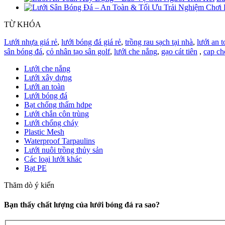
TỪ KHÓA
Lưới nhựa giá rẻ
,
lưới bóng đá giá rẻ
,
trồng rau sạch tại nhà
,
lưới an t
sân bóng đá
,
cỏ nhân tạo sân golf
,
lưới che nắng
,
gạo cát tiên
,
cap ch
Lưới che nắng
Lưới xây dựng
Lưới an toàn
Lưới bóng đá
Bạt chống thấm hdpe
Lưới chắn côn trùng
Lưới chống cháy
Plastic Mesh
Waterproof Tarpaulins
Lưới nuôi trồng thủy sản
Các loại lưới khác
Bạt PE
Thăm dò ý kiến
Bạn thấy chất lượng của lưới bóng đá ra sao?