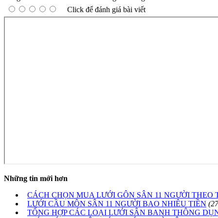
Click để đánh giá bài viết
Những tin mới hơn
CÁCH CHỌN MUA LƯỚI GÔN SÂN 11 NGƯỜI THEO 
LƯỚI CẦU MÔN SÂN 11 NGƯỜI BAO NHIÊU TIỀN
(2
TỔNG HỢP CÁC LOẠI LƯỚI SÂN BANH THÔNG DỤ