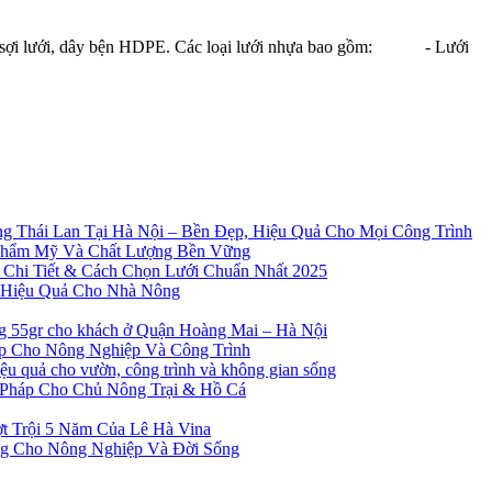
a, sợi lưới, dây bện HDPE. Các loại lưới nhựa bao gồm: - Lưới
g Thái Lan Tại Hà Nội – Bền Đẹp, Hiệu Quả Cho Mọi Công Trình
Thẩm Mỹ Và Chất Lượng Bền Vững
 Chi Tiết & Cách Chọn Lưới Chuẩn Nhất 2025
à Hiệu Quả Cho Nhà Nông
ng 55gr cho khách ở Quận Hoàng Mai – Hà Nội
ẹp Cho Nông Nghiệp Và Công Trình
 quả cho vườn, công trình và không gian sống
 Pháp Cho Chủ Nông Trại & Hồ Cá
t Trội 5 Năm Của Lê Hà Vina
ng Cho Nông Nghiệp Và Đời Sống