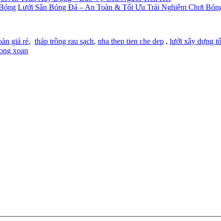
Lưới Sân Bóng Đá – An Toàn & Tối Ưu Trải Nghiệm Chơi Bón
oàn giá rẻ
,
tháp trồng rau sạch
,
nha thep tien che dep
,
lưới xây dựng tố
ong xoan