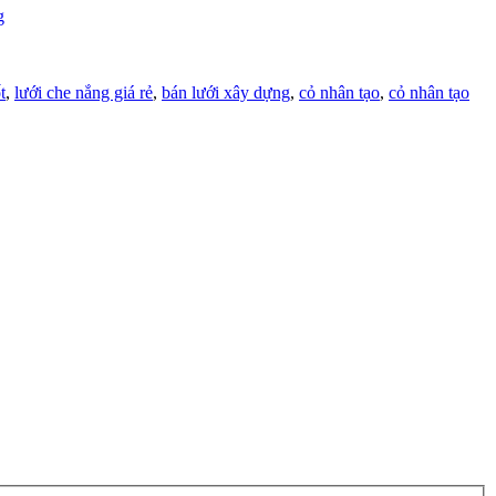
g
t
,
lưới che nắng giá rẻ
,
bán lưới xây dựng
,
cỏ nhân tạo
,
cỏ nhân tạo