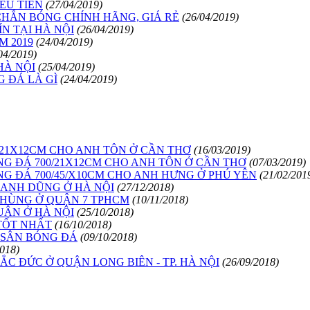
ÊU TIỀN
(27/04/2019)
CHẮN BÓNG CHÍNH HÃNG, GIÁ RẺ
(26/04/2019)
ÍN TẠI HÀ NỘI
(26/04/2019)
M 2019
(24/04/2019)
04/2019)
HÀ NỘI
(25/04/2019)
 ĐÁ LÀ GÌ
(24/04/2019)
0/21X12CM CHO ANH TÔN Ở CẦN THƠ
(16/03/2019)
NG ĐÁ 700/21X12CM CHO ANH TÔN Ở CẦN THƠ
(07/03/2019)
NG ĐÁ 700/45/X10CM CHO ANH HƯNG Ở PHÚ YÊN
(21/02/201
 ANH DŨNG Ở HÀ NỘI
(27/12/2018)
 HÙNG Ở QUẬN 7 TPHCM
(10/11/2018)
UÂN Ở HÀ NỘI
(25/10/2018)
TỐT NHẤT
(16/10/2018)
 SÂN BÓNG ĐÁ
(09/10/2018)
2018)
C ĐỨC Ở QUẬN LONG BIÊN - TP. HÀ NỘI
(26/09/2018)