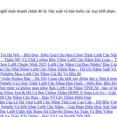
 kinh doanh chính đó là: Sản xuất và bán buôn các loại lưới nhự
Lưới Che Nắn
Lưới Che Nắng Đài Loan – 
Lưới Che Nắng Giá Bao Nhiêu? Báo Giá
Lưới Che Nắng Trồng Rau – Tối Ưu Năng Suất V
 Nghiệm Mua Lưới Che Nắng Giá Rẻ Và Bền Bỉ
Cung cấp lưới xây dựng 4m x 50m tỉ trọ
Lưới Che Nắng Hàn Quốc - Hiện Đại, Bền Đ
Bán Lưới Che Nắng TPHCM - bảo vệ hiệu
Bạt Chống Thấm HDPE 0.5mm Lót Ao – Giải
ới Che Nắng Cho Rau – Bảo Vệ Cây Trồng Hiệu Quả
Lưới Che Nắng Thái Lan Cao Cấp – Độ Bền Vượ
Lưới Che Nắng – Giải Pháp Điều Hoà Ánh Sá
Lưới Chắn Sân Bóng Đá Chuyên Dụng An Toàn Và Bền Vững
ới An Toàn Xây Dựng – Bảo Vệ Con Người Trên Hết