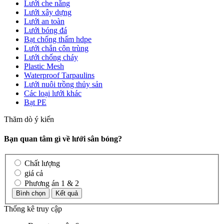
Lưới che nắng
Lưới xây dựng
Lưới an toàn
Lưới bóng đá
Bạt chống thấm hdpe
Lưới chắn côn trùng
Lưới chống cháy
Plastic Mesh
Waterproof Tarpaulins
Lưới nuôi trồng thủy sản
Các loại lưới khác
Bạt PE
Thăm dò ý kiến
Bạn quan tâm gì về lưới sân bóng?
Chất lượng
giá cả
Phương án 1 & 2
Thống kê truy cập