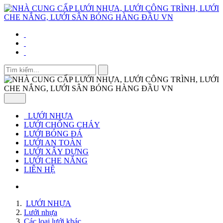
LƯỚI NHỰA
LƯỚI CHỐNG CHÁY
LƯỚI BÓNG ĐÁ
LƯỚI AN TOÀN
LƯỚI XÂY DỰNG
LƯỚI CHE NẮNG
LIÊN HỆ
LƯỚI NHỰA
Lưới nhựa
Các loại lưới khác