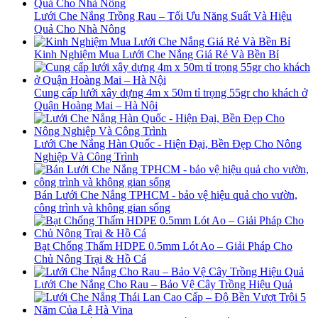
Lưới Che Nắng Trồng Rau – Tối Ưu Năng Suất Và Hiệu
Quả Cho Nhà Nông
Kinh Nghiệm Mua Lưới Che Nắng Giá Rẻ Và Bền Bỉ
Cung cấp lưới xây dựng 4m x 50m tỉ trọng 55gr cho khách ở
Quận Hoàng Mai – Hà Nội
Lưới Che Nắng Hàn Quốc - Hiện Đại, Bền Đẹp Cho Nông
Nghiệp Và Công Trình
Bán Lưới Che Nắng TPHCM - bảo vệ hiệu quả cho vườn,
công trình và không gian sống
Bạt Chống Thấm HDPE 0.5mm Lót Ao – Giải Pháp Cho
Chủ Nông Trại & Hồ Cá
Lưới Che Nắng Cho Rau – Bảo Vệ Cây Trồng Hiệu Quả