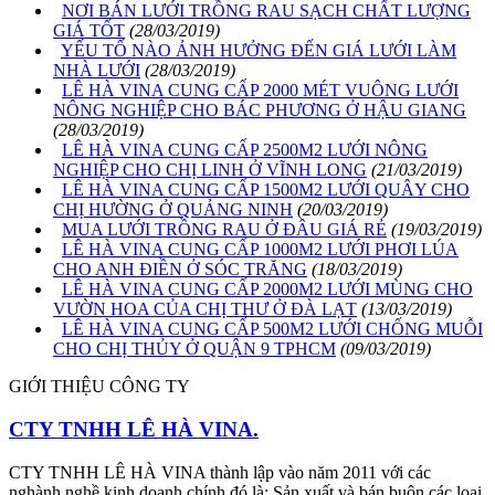
NƠI BÁN LƯỚI TRỒNG RAU SẠCH CHẤT LƯỢNG
GIÁ TỐT
(28/03/2019)
YẾU TỐ NÀO ẢNH HƯỞNG ĐẾN GIÁ LƯỚI LÀM
NHÀ LƯỚI
(28/03/2019)
LÊ HÀ VINA CUNG CẤP 2000 MÉT VUÔNG LƯỚI
NÔNG NGHIỆP CHO BÁC PHƯƠNG Ở HẬU GIANG
(28/03/2019)
LÊ HÀ VINA CUNG CẤP 2500M2 LƯỚI NÔNG
NGHIỆP CHO CHỊ LINH Ở VĨNH LONG
(21/03/2019)
LÊ HÀ VINA CUNG CẤP 1500M2 LƯỚI QUÂY CHO
CHỊ HƯỜNG Ở QUẢNG NINH
(20/03/2019)
MUA LƯỚI TRỒNG RAU Ở ĐÂU GIÁ RẺ
(19/03/2019)
LÊ HÀ VINA CUNG CẤP 1000M2 LƯỚI PHƠI LÚA
CHO ANH ĐIỀN Ở SÓC TRĂNG
(18/03/2019)
LÊ HÀ VINA CUNG CẤP 2000M2 LƯỚI MÙNG CHO
VƯỜN HOA CỦA CHỊ THƯ Ở ĐÀ LẠT
(13/03/2019)
LÊ HÀ VINA CUNG CẤP 500M2 LƯỚI CHỐNG MUỖI
CHO CHỊ THỦY Ở QUẬN 9 TPHCM
(09/03/2019)
GIỚI THIỆU CÔNG TY
CTY TNHH LÊ HÀ VINA.
CTY TNHH LÊ HÀ VINA thành lập vào năm 2011 với các
nghành nghề kinh doanh chính đó là: Sản xuất và bán buôn các loại