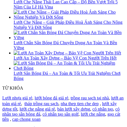
Lưới Che Nắng Thái Lan Cao Cấp – Độ Bền Vượt Trội 5
Năm Của Lê Hà Vina
Lưới Che Nắng – Giải Pháp Điều Hoà Ánh Sáng Cho Nông
Nghiệp Và Đời Sống
Lưới Chắn Sân Bóng Đá Chuyên Dụng An Toàn Và Bền
Vững
Lưới An Toàn Xây Dựng – Bảo Vệ Con Người Trên Hết
Lưới Sân Bóng Đá – An Toàn & Tối Ưu Trải Nghiệm Chơi
Bóng
TỪ KHÓA
Lưới nhựa giá rẻ
,
lưới bóng đá giá rẻ
,
trồng rau sạch tại nhà
,
lưới an
toàn giá rẻ
,
tháp trồng rau sạch
,
nha thep tien che dep
,
lưới xây
dựng tốt
,
lưới che nắng giá rẻ
,
bán lưới xây dựng
,
cỏ nhân tạo
,
cỏ
nhân tạo sân bóng đá
,
cỏ nhân tạo sân golf
,
lưới che nắng
,
gạo cát
tiên
,
cap chong xoan