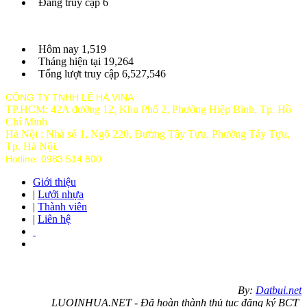
Đang truy cập
6
Hôm nay
1,519
Tháng hiện tại
19,264
Tổng lượt truy cập
6,527,546
CÔNG TY TNHH LÊ HÀ VINA
TP.HCM: 42A đường 12, Khu Phố 2, Phường Hiệp Bình, Tp. Hồ
Chí Minh
Hà Nội : Nhà số 1, Ngõ 220, Đường Tây Tựu, Phường Tây Tựu,
Tp
. Hà Nội.
Hotline: 0983 514 800
Giới thiệu
|
Lưới nhựa
|
Thành viên
|
Liên hệ
By:
Datbui.net
LUOINHUA.NET - Đã hoàn thành thủ tục đăng ký BCT