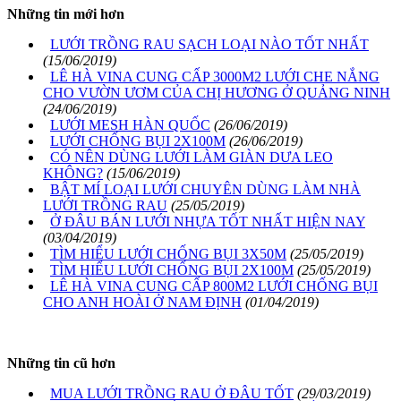
Những tin mới hơn
LƯỚI TRỒNG RAU SẠCH LOẠI NÀO TỐT NHẤT
(15/06/2019)
LÊ HÀ VINA CUNG CẤP 3000M2 LƯỚI CHE NẮNG
CHO VƯỜN ƯƠM CỦA CHỊ HƯƠNG Ở QUẢNG NINH
(24/06/2019)
LƯỚI MESH HÀN QUỐC
(26/06/2019)
LƯỚI CHỐNG BỤI 2X100M
(26/06/2019)
CÓ NÊN DÙNG LƯỚI LÀM GIÀN DƯA LEO
KHÔNG?
(15/06/2019)
BẬT MÍ LOẠI LƯỚI CHUYÊN DÙNG LÀM NHÀ
LƯỚI TRỒNG RAU
(25/05/2019)
Ở ĐÂU BÁN LƯỚI NHỰA TỐT NHẤT HIỆN NAY
(03/04/2019)
TÌM HIỂU LƯỚI CHỐNG BỤI 3X50M
(25/05/2019)
TÌM HIỂU LƯỚI CHỐNG BỤI 2X100M
(25/05/2019)
LÊ HÀ VINA CUNG CẤP 800M2 LƯỚI CHỐNG BỤI
CHO ANH HOÀI Ở NAM ĐỊNH
(01/04/2019)
Những tin cũ hơn
MUA LƯỚI TRỒNG RAU Ở ĐÂU TỐT
(29/03/2019)