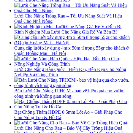
Lưới Che Nắng Trồng Rau – Tối Ưu Năng Suất Và Hiệu
Quả Cho Nhà Nông
Kinh Nghiệm Mua Lưới Che Nắng Giá Rẻ Và Bền Bỉ
Cung cấp lưới xây dựng 4m x 50m tỉ trọng 55gr cho khách ở
Quận Hoàng Mai – Hà Nội
Lưới Che Nắng Hàn Quốc - Hiện Đại, Bền Đẹp Cho Nông
Nghiệp Và Công Trình
Bán Lưới Che Nắng TPHCM - bảo vệ hiệu quả cho vườn,
công trình và không gian sống
Bạt Chống Thấm HDPE 0.5mm Lót Ao – Giải Pháp Cho
Chủ Nông Trại & Hồ Cá
Lưới Che Nắng Cho Rau – Bảo Vệ Cây Trồng Hiệu Quả