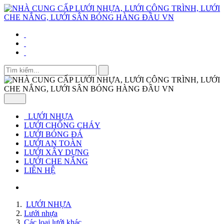
LƯỚI NHỰA
LƯỚI CHỐNG CHÁY
LƯỚI BÓNG ĐÁ
LƯỚI AN TOÀN
LƯỚI XÂY DỰNG
LƯỚI CHE NẮNG
LIÊN HỆ
LƯỚI NHỰA
Lưới nhựa
Các loại lưới khác