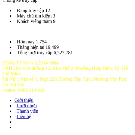
Thống kê truy cập
Đang truy cập
12
Máy chủ tìm kiếm
3
Khách viếng thăm
9
Hôm nay
1,754
Tháng hiện tại
19,499
Tổng lượt truy cập
6,527,781
CÔNG TY TNHH LÊ HÀ VINA
TP.HCM: 42A đường 12, Khu Phố 2, Phường Hiệp Bình, Tp. Hồ
Chí Minh
Hà Nội : Nhà số 1, Ngõ 220, Đường Tây Tựu, Phường Tây Tựu,
Tp
. Hà Nội.
Hotline: 0983 514 800
Giới thiệu
|
Lưới nhựa
|
Thành viên
|
Liên hệ