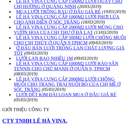
LÊ HÀ VINA CUNG CẤP 1500M2 LƯỚI QUÂY CHO
CHỊ HƯỜNG Ở QUẢNG NINH
(20/03/2019)
MUA LƯỚI TRỒNG RAU Ở ĐÂU GIÁ RẺ
(19/03/2019)
LÊ HÀ VINA CUNG CẤP 1000M2 LƯỚI PHƠI LÚA
CHO ANH ĐIỀN Ở SÓC TRĂNG
(18/03/2019)
LÊ HÀ VINA CUNG CẤP 2000M2 LƯỚI MÙNG CHO
VƯỜN HOA CỦA CHỊ THƯ Ở ĐÀ LẠT
(13/03/2019)
LÊ HÀ VINA CUNG CẤP 500M2 LƯỚI CHỐNG MUỖI
CHO CHỊ THỦY Ở QUẬN 9 TPHCM
(09/03/2019)
Ở ĐÂU BÁN LUỚI TRỒNG LAN CHẤT LƯỢNG GIÁ
TỐT
(09/03/2019)
LƯỚI LAN BAO NHIÊU 1M
(09/03/2019)
LÊ HÀ VINA CUNG CẤP 1000M2 LƯỚI RÀO SÂN
TENNIS CHO CHÚ MẠNH Ở QUẬN 9, TPHCM
(08/03/2019)
LÊ HÀ VINA CUNG CẤP 2000M2 LƯỚI CHỐNG
MUỖI CHO TRANG TRẠI NUÔI BÒ CỦA CHỊ MẾ Ở
SÓC TRĂNG
(05/03/2019)
LƯỚI DỆT KIM ĐÀI LOAN MUA Ở ĐÂU GIÁ RẺ
(05/03/2019)
GIỚI THIỆU CÔNG TY
CTY TNHH LÊ HÀ VINA.