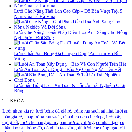
Lưới Che Nắng Thái Lan Cao Cấp – Độ Bền Vượt Trội 5
Năm Của Lê Hà Vina
Lưới Che Nắng – Giải Pháp Điều Hoà Ánh Sáng Cho Nông
Nghiệp Và Đời Sống
Lưới Chắn Sân Bóng Đá Chuyên Dụng An Toàn Và Bền
Vững
Lưới An Toàn Xây Dựng – Bảo Vệ Con Người Trên Hết
Lưới Sân Bóng Đá – An Toàn & Tối Ưu Trải Nghiệm Chơi
Bóng
TỪ KHÓA
Lưới nhựa giá rẻ
,
lưới bóng đá giá rẻ
,
trồng rau sạch tại nhà
,
lưới an
toàn giá rẻ
,
tháp trồng rau sạch
,
nha thep tien che dep
,
lưới xây
dựng tốt
,
lưới che nắng giá rẻ
,
bán lưới xây dựng
,
cỏ nhân tạo
,
cỏ
nhân tạo sân bóng đá
,
cỏ nhân tạo sân golf
,
lưới che nắng
,
gạo cát