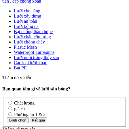
tiên
,
cap chong xoan
Lưới che nắng
Lưới xây dựng
Lưới an toàn
Lưới bóng đá
Bạt chống thấm hdpe
Lưới chắn côn trùng
Lưới chống cháy
Plastic Mesh
Waterproof Tarpaulins
Lưới nuôi trồng thủy sản
Các loại lưới khác
Bạt PE
Thăm dò ý kiến
Bạn quan tâm gì về lưới sân bóng?
Chất lượng
giá cả
Phương án 1 & 2