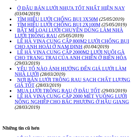
Ở ĐÂU BÁN LƯỚI NHỰA TỐT NHẤT HIỆN NAY
(03/04/2019)
TÌM HIỂU LƯỚI CHỐNG BỤI 3X50M
(25/05/2019)
TÌM HIỂU LƯỚI CHỐNG BỤI 2X100M
(25/05/2019)
BẬT MÍ LOẠI LƯỚI CHUYÊN DÙNG LÀM NHÀ
LƯỚI TRỒNG RAU
(25/05/2019)
LÊ HÀ VINA CUNG CẤP 800M2 LƯỚI CHỐNG BỤI
CHO ANH HOÀI Ở NAM ĐỊNH
(01/04/2019)
LÊ HÀ VINA CUNG CẤP 2000M2 LƯỚI NUÔI GÀ
CHO TRANG TRẠI CỦA ANH CHIẾN Ở BIÊN HÒA
(29/03/2019)
YẾU TỐ NÀO ẢNH HƯỞNG ĐẾN GIÁ LƯỚI LÀM
NHÀ LƯỚI
(28/03/2019)
NƠI BÁN LƯỚI TRỒNG RAU SẠCH CHẤT LƯỢNG
GIÁ TỐT
(28/03/2019)
MUA LƯỚI TRỒNG RAU Ở ĐÂU TỐT
(29/03/2019)
LÊ HÀ VINA CUNG CẤP 2000 MÉT VUÔNG LƯỚI
NÔNG NGHIỆP CHO BÁC PHƯƠNG Ở HẬU GIANG
(28/03/2019)
Những tin cũ hơn