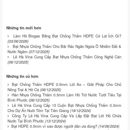
Những tin mới hơn
Làm Hồ Biogas Bằng Bạt Chống Thấm HDPE Có Lợi Ích Gì?
(03/06/2026)
Bạt Nhựa Chống Thấm Cho Bãi Rác Ngăn Ngừa Ô Nhiễm Đất &
Nước Ngầm
(07/12/2025)
Lê Hà Vina Cung Cấp Bạt Nhựa Chống Thấm Công Nghệ Cán
(06/12/2025)
Những tin cũ hơn
Bạt Chống Thấm HDPE 0.5mm Lót Ao – Giải Pháp Cho Chủ
Nông Trại & Hồ Cá
(06/12/2025)
Hàn Nhựa Chống Thấm 0.5mm Làm Hồ Trữ Nước Tưới Tiêu Tại
Bình Phước
(06/12/2025)
Lê Hà Vina Cung Cấp 13 Cuộn Bạt Nhựa Chống Thấm 0.3mm
Cho Dự Án Nuôi Tôm Tại Tiền Giang
(19/12/2024)
Công Ty Lê Hà Vina Cung Cấp Và Lắp Đặt Bạt Lót Hồ Chứa
Nước Tại Bình Phước
(13/12/2024)
Bạt HDPE 0.5mm vì sao được người dân ưa dùng?
(14/06/2024)