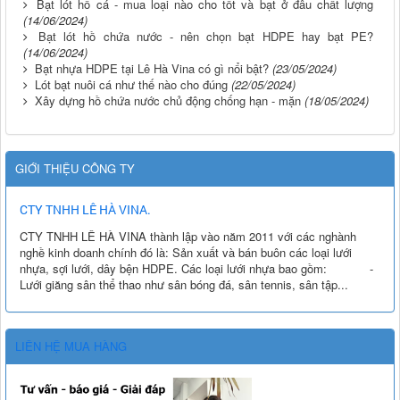
Bạt lót hồ cá - mua loại nào cho tốt và bạt ở đâu chất lượng
(14/06/2024)
Bạt lót hồ chứa nước - nên chọn bạt HDPE hay bạt PE?
(14/06/2024)
Bạt nhựa HDPE tại Lê Hà Vina có gì nổi bật?
(23/05/2024)
Lót bạt nuôi cá như thế nào cho đúng
(22/05/2024)
Xây dựng hồ chứa nước chủ động chống hạn - mặn
(18/05/2024)
GIỚI THIỆU CÔNG TY
CTY TNHH LÊ HÀ VINA.
CTY TNHH LÊ HÀ VINA thành lập vào năm 2011 với các nghành
nghề kinh doanh chính đó là: Sản xuất và bán buôn các loại lưới
nhựa, sợi lưới, dây bện HDPE. Các loại lưới nhựa bao gồm: -
Lưới giăng sân thể thao như sân bóng đá, sân tennis, sân tập...
LIÊN HỆ MUA HÀNG