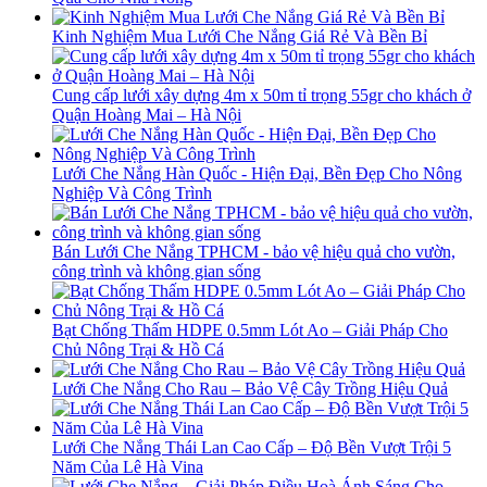
Kinh Nghiệm Mua Lưới Che Nắng Giá Rẻ Và Bền Bỉ
Cung cấp lưới xây dựng 4m x 50m tỉ trọng 55gr cho khách ở
Quận Hoàng Mai – Hà Nội
Lưới Che Nắng Hàn Quốc - Hiện Đại, Bền Đẹp Cho Nông
Nghiệp Và Công Trình
Bán Lưới Che Nắng TPHCM - bảo vệ hiệu quả cho vườn,
công trình và không gian sống
Bạt Chống Thấm HDPE 0.5mm Lót Ao – Giải Pháp Cho
Chủ Nông Trại & Hồ Cá
Lưới Che Nắng Cho Rau – Bảo Vệ Cây Trồng Hiệu Quả
Lưới Che Nắng Thái Lan Cao Cấp – Độ Bền Vượt Trội 5
Năm Của Lê Hà Vina