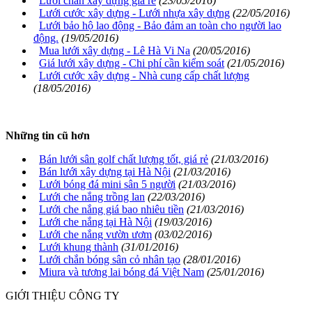
Lưới chắn xây dựng giá rẻ
(23/05/2016)
Lưới cước xây dựng - Lưới nhựa xây dựng
(22/05/2016)
Lưới bảo hộ lao động - Bảo đảm an toàn cho người lao
động.
(19/05/2016)
Mua lưới xây dựng - Lê Hà Vi Na
(20/05/2016)
Giá lưới xây dựng - Chi phí cần kiểm soát
(21/05/2016)
Lưới cước xây dựng - Nhà cung cấp chất lượng
(18/05/2016)
Những tin cũ hơn
Bán lưới sân golf chất lượng tốt, giá rẻ
(21/03/2016)
Bán lưới xây dựng tại Hà Nội
(21/03/2016)
Lưới bóng đá mini sân 5 người
(21/03/2016)
Lưới che nắng trồng lan
(22/03/2016)
Lưới che nắng giá bao nhiêu tiền
(21/03/2016)
Lưới che nắng tại Hà Nội
(19/03/2016)
Lưới che nắng vườn ươm
(03/02/2016)
Lưới khung thành
(31/01/2016)
Lưới chắn bóng sân cỏ nhân tạo
(28/01/2016)
Miura và tương lai bóng đá Việt Nam
(25/01/2016)
GIỚI THIỆU CÔNG TY