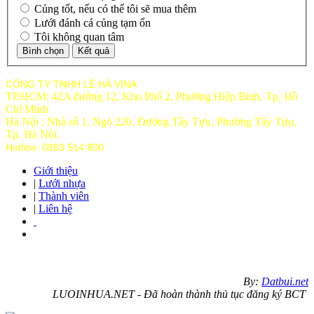
Củng tốt, nếu có thể tôi sẽ mua thêm
Lưới đánh cá củng tạm ổn
Tôi không quan tâm
CÔNG TY TNHH LÊ HÀ VINA
TP.HCM: 42A đường 12, Khu Phố 2, Phường Hiệp Bình, Tp. Hồ
Chí Minh
Hà Nội : Nhà số 1, Ngõ 220, Đường Tây Tựu, Phường Tây Tựu,
Tp
. Hà Nội.
Hotline: 0983 514 800
Giới thiệu
|
Lưới nhựa
|
Thành viên
|
Liên hệ
By:
Datbui.net
LUOINHUA.NET - Đã hoàn thành thủ tục đăng ký BCT