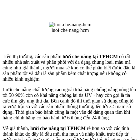
luoi-che-nang-hcm
Trên thị trường, các sản phẩm
lưới che nắng tại TPHCM
có rất
nhiều nhà sản xuất và phân phối với đa dạng chủng loại, mẫu mã
cũng như giá thành, người mua sẽ khó có thể phân biệt được đâu là
sản phẩm tốt và đâu là sản phẩm kém chất lượng nếu không có
nhiều kinh nghiệm.
Lưới che nắng chất lượng cao ngoài khả năng chống nắng nóng lên
tới 50-90% còn có khả năng chống lại tia UV - hay còn gọi là tia
cực tím gây ung thư da. Bên cạnh đó thì thời gian sử dụng cũng tỏ
ra vượt trội so với các sản phẩm thông thường, lên tới 3-5 năm sử
dụng. Thời gian bảo hành cũng là một vấn đề đáng quan tâm khi
hàng chính hãng có bảo hành từ 6 tháng đến 24 tháng.
Về giá thành,
lưới che nắng tại TPHCM
rẻ hơn so với các tỉnh
thành khác do đây là đầu mối thu mua và nhập khẩu trực tiếp từ
nước ngoài về. Hơn nữa, nếu mua số lượng lớn thì giá cũng sẽ giảm