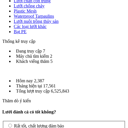
Lưới chắn côn trùng
Lưới chống cháy
Plastic Mesh
Waterproof Tarpaulins
Lưới nuôi trồng thủy sản
Các loại lưới khác
Bạt PE
Thống kê truy cập
Đang truy cập
7
Máy chủ tìm kiếm
2
Khách viếng thăm
5
Hôm nay
2,387
Tháng hiện tại
17,561
Tổng lượt truy cập
6,525,843
Thăm dò ý kiến
Lưới đánh cá có tốt không?
Rất tốt, chất lượng đảm bảo