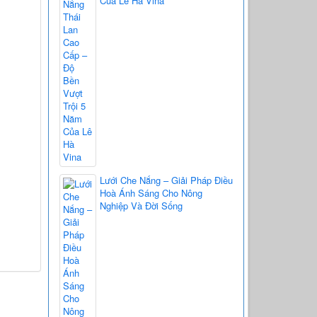
Của Lê Hà Vina
Lưới Che Nắng – Giải Pháp Điều
Hoà Ánh Sáng Cho Nông
Nghiệp Và Đời Sống