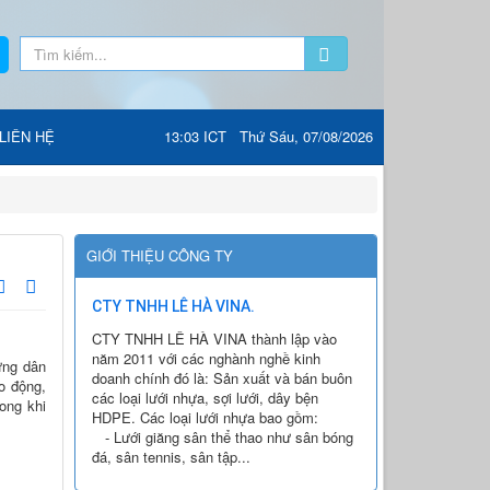
LIÊN HỆ
13:03 ICT Thứ Sáu, 07/08/2026
GIỚI THIỆU CÔNG TY
CTY TNHH LÊ HÀ VINA.
CTY TNHH LÊ HÀ VINA thành lập vào
năm 2011 với các nghành nghề kinh
ựng dân
doanh chính đó là: Sản xuất và bán buôn
o động,
các loại lưới nhựa, sợi lưới, dây bện
ong khi
HDPE. Các loại lưới nhựa bao gồm:
- Lưới giăng sân thể thao như sân bóng
đá, sân tennis, sân tập...