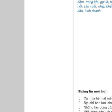
đảm
,
trong khi
,
gọi là
,
t
nổi
,
sản xuất
,
nhập khẩ
đầu
,
kinh doanh
Những tin mới hơn
Cả mùa hè mát mẻ 
Địa chỉ bán lưới c
Những tác dụng của
Nhà cung cấp lưới 