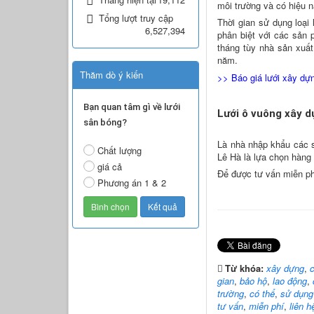
môi trường và có hiệu 
Tổng lượt truy cập
Thời gian sử dụng loại 
6,527,394
phân biệt với các sản 
tháng tùy nhà sản xuấ
năm.
Thăm dò ý kiến
>>
Báo giá lưới xây dự
Bạn quan tâm gì về lưới
Lưới ô vuông xây 
sân bóng?
Là nhà nhập khẩu các
Chất lượng
Lê Hà là lựa chọn hàng
giá cả
Để được tư vấn miễn phí
Phương án 1 & 2
Từ khóa:
xây dựng
,
c
gian
,
bảo hộ
,
lao động
,
trường
,
có thể
,
sử dụng
tư vấn
,
miễn phí
,
liên h