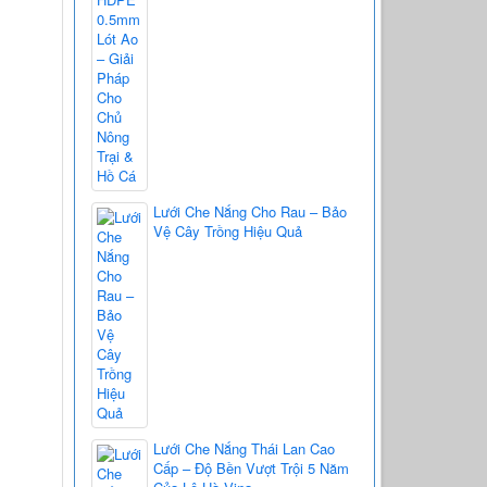
Lưới Che Nắng Cho Rau – Bảo
Vệ Cây Trồng Hiệu Quả
Lưới Che Nắng Thái Lan Cao
Cấp – Độ Bền Vượt Trội 5 Năm