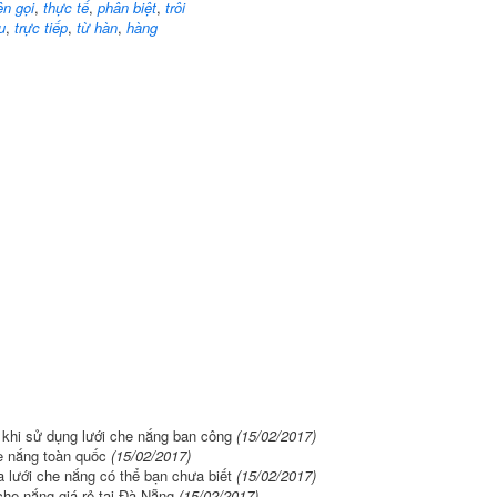
ên gọi
,
thực tế
,
phân biệt
,
trôi
u
,
trực tiếp
,
từ hàn
,
hàng
khi sử dụng lưới che nắng ban công
(15/02/2017)
he nắng toàn quốc
(15/02/2017)
 lưới che nắng có thể bạn chưa biết
(15/02/2017)
che nắng giá rẻ tại Đà Nẵng
(15/02/2017)