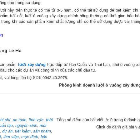
năng cao trong sử dụng.
lưới này trên thực tế có thể từ 3-5 năm, có thể tái sử dụng để tiết kiệm chi
phẩm trôi nổi, lưới ô vuông xây dựng chính hãng thường có thời gian bảo hà
t trong khi các sản phẩm kém chất lượng chỉ có thể sử dụng được vài thán
ng
dựng Lê Hà
 sản phẩm
lưới xây dựng
trực tiếp từ Hàn Quốc và Thái Lan, lưới ô vuông x
 đầu cho các dự án và công trình của các chủ đầu tư.
, vui lòng liên hệ SDT: 0942.40.3978.
Phòng kinh doanh lưới ô vuông xây dưn
hi phí
,
an toàn
,
lĩnh vực
,
thời
Tổng số điểm của bài viết là: 0 trong 0 đánh g
cấu tạo
,
nguyên sinh
,
môi
Click để đánh giá bài vi
,
dự án
,
tiết kiệm
,
sản phẩm
,
ệ
,
làm việc
,
mục đích
,
bảo