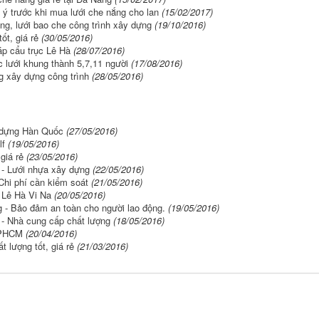
 ý trước khi mua lưới che nắng cho lan
(15/02/2017)
ng, lưới bao che công trình xây dựng
(19/10/2016)
ốt, giá rẻ
(30/05/2016)
p cẩu trục Lê Hà
(28/07/2016)
c lưới khung thành 5,7,11 người
(17/08/2016)
ng xây dựng công trình
(28/05/2016)
y dựng Hàn Quốc
(27/05/2016)
lf
(19/05/2016)
giá rẻ
(23/05/2016)
 - Lưới nhựa xây dựng
(22/05/2016)
 Chi phí cần kiểm soát
(21/05/2016)
 Lê Hà Vi Na
(20/05/2016)
g - Bảo đảm an toàn cho người lao động.
(19/05/2016)
 - Nhà cung cấp chất lượng
(18/05/2016)
TPHCM
(20/04/2016)
t lượng tốt, giá rẻ
(21/03/2016)