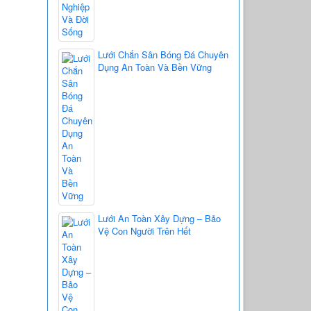
Lưới Chắn Sân Bóng Đá Chuyên
Dụng An Toàn Và Bền Vững
Lưới An Toàn Xây Dựng – Bảo
Vệ Con Người Trên Hết