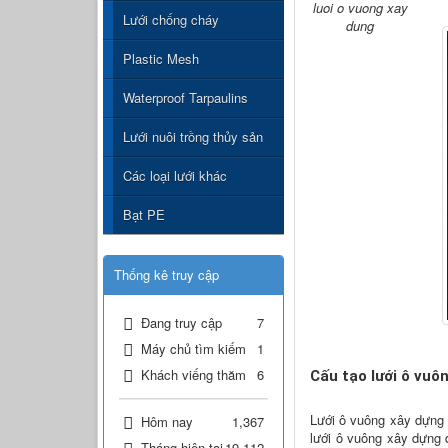
luoi o vuong xay
Lưới chống cháy
dung
Plastic Mesh
Waterproof Tarpaulins
Lưới nuôi trồng thủy sản
Các loại lưới khác
Bạt PE
Thống kê truy cập
Đang truy cập
7
Máy chủ tìm kiếm
1
Khách viếng thăm
6
Cấu tạo lưới ô vuô
Lưới ô vuông xây dựng 
Hôm nay
1,367
lưới ô vuông xây dựng 
Tháng hiện tại
19,112