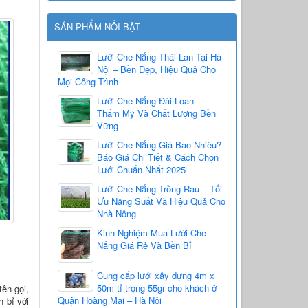
SẢN PHẨM NỔI BẬT
Lưới Che Nắng Thái Lan Tại Hà
Nội – Bền Đẹp, Hiệu Quả Cho
Mọi Công Trình
Lưới Che Nắng Đài Loan –
Thẩm Mỹ Và Chất Lượng Bền
Vững
Lưới Che Nắng Giá Bao Nhiêu?
Báo Giá Chi Tiết & Cách Chọn
Lưới Chuẩn Nhất 2025
Lưới Che Nắng Trồng Rau – Tối
Ưu Năng Suất Và Hiệu Quả Cho
Nhà Nông
Kinh Nghiệm Mua Lưới Che
Nắng Giá Rẻ Và Bền Bỉ
Cung cấp lưới xây dựng 4m x
50m tỉ trọng 55gr cho khách ở
ên gọi,
Quận Hoàng Mai – Hà Nội
 bỉ với