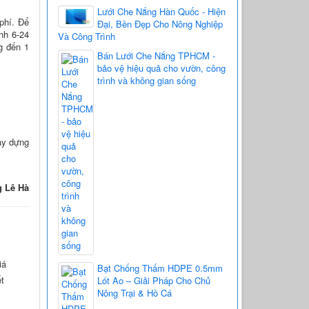
Lưới Che Nắng Hàn Quốc - Hiện
 phí. Để
Đại, Bền Đẹp Cho Nông Nghiệp
nh 6-24
Và Công Trình
g đến 1
Bán Lưới Che Nắng TPHCM -
bảo vệ hiệu quả cho vườn, công
trình và không gian sống
ây dựng
g Lê Hà
iá
Bạt Chống Thấm HDPE 0.5mm
ết
Lót Ao – Giải Pháp Cho Chủ
Nông Trại & Hồ Cá