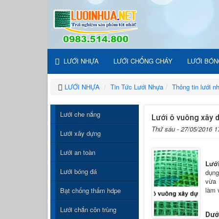
LƯỚI NHỰA
LƯỚI CHỐNG CHÁY
LƯỚI BÓN
LƯỚI NHỰA
Tin Tức Lưới Nhựa
Thông tin lưới n
Lưới che nắng
Lưới ô vuông xây 
Thứ sáu - 27/05/2016 1
Lưới xây dựng
Lưới an toàn
Lướ
Lưới bóng đá
dụng
vừa
làm 
Bạt chống thấm hdpe
Lưới chắn côn trùng
Dướ