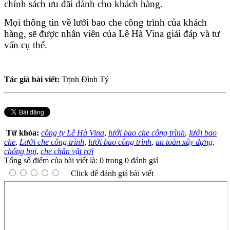
chính sách ưu đãi dành cho khách hàng.
Mọi thông tin về lưới bao che công trình của khách 
hàng, sẽ được nhân viên của Lê Hà Vina giải đáp và tư 
vấn cụ thể.
Tác giả bài viết:
Trịnh Đình Tý
Từ khóa:
công ty Lê Hà Vina
,
lưới bao che công trình
,
lưới bao
che
,
Lưới che công trình
,
lưới bao công trình
,
an toàn xây dựng
,
chống bụi
,
che chắn vật rơi
Tổng số điểm của bài viết là: 0 trong 0 đánh giá
Click để đánh giá bài viết