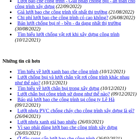
Lưới bao che công trình - Giải pháp chống bụi - an toàn cho
công trình xây dựng
(22/09/2022)
Giá lưới bao che công trình tốt nhất thị trường
(21/08/2022)
Chi phí lưới bao che công trình có cao không?
(26/08/2022)
Bán lưới chống bụi rẻ - bền - đa dạng nhất thị trường
(30/08/2022)
Tìm hiểu lưới chống vật rơi khi xây dựng công trình
(10/12/2021)
Những tin cũ hơn
Tìm hiểu về lưới xanh bao che công trình
(10/12/2021)
Lưới chống bụi và lưới chắn vật rơi công trình khác nhau
như thế nào?
(10/12/2021)
Tìm hiểu về lưới chắn bụi trong xây dựng
(10/12/2021)
Lưới chắn bụi công trình sử dụng như thế nào?
(09/12/2021)
Báo giá lưới bao che công trình tại công ty Lê Hà
(09/12/2021)
Lưới nhựa PVC chống cháy cho công trình xây dựng là gì?
(26/04/2021)
Lưới nhựa xanh giá bao nhiêu
(26/03/2021)
Vì sao phải dùng lưới bao che công trình xây dựng
(26/03/2021)
Ở đâu cung cấp lưới bao che công trình
(26/03/2021)