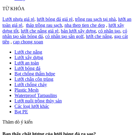
TỪ KHÓA
Lưới nhựa giá rẻ
,
lưới bóng đá giá rẻ
,
trồng rau sạch tại nhà
,
lưới an
toàn giá rẻ
,
tháp trồng rau sạch
,
nha thep tien che dep
,
lưới xây
dựng tốt
,
lưới che nắng giá rẻ
,
bán lưới xây dựng
,
cỏ nhân tạo
,
cỏ
nhân tạo sân bóng đá
,
cỏ nhân tạo sân golf
,
lưới che nắng
,
gạo cát
tiên
,
cap chong xoan
Lưới che nắng
Lưới xây dựng
Lưới an toàn
Lưới bóng đá
Bạt chống thấm hdpe
Lưới chắn côn trùng
Lưới chống cháy
Plastic Mesh
Waterproof Tarpaulins
Lưới nuôi trồng thủy sản
Các loại lưới khác
Bạt PE
Thăm dò ý kiến
Bạn thấy chất lượng của lưới bóng đá ra sao?