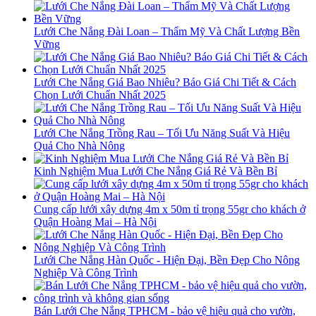
Lưới Che Nắng Đài Loan – Thẩm Mỹ Và Chất Lượng Bền
Vững
Lưới Che Nắng Giá Bao Nhiêu? Báo Giá Chi Tiết & Cách
Chọn Lưới Chuẩn Nhất 2025
Lưới Che Nắng Trồng Rau – Tối Ưu Năng Suất Và Hiệu
Quả Cho Nhà Nông
Kinh Nghiệm Mua Lưới Che Nắng Giá Rẻ Và Bền Bỉ
Cung cấp lưới xây dựng 4m x 50m tỉ trọng 55gr cho khách ở
Quận Hoàng Mai – Hà Nội
Lưới Che Nắng Hàn Quốc - Hiện Đại, Bền Đẹp Cho Nông
Nghiệp Và Công Trình
Bán Lưới Che Nắng TPHCM - bảo vệ hiệu quả cho vườn,