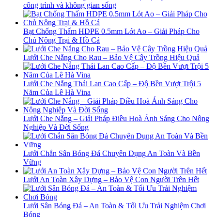
công trình và không gian sống
Bạt Chống Thấm HDPE 0.5mm Lót Ao – Giải Pháp Cho
Chủ Nông Trại & Hồ Cá
Lưới Che Nắng Cho Rau – Bảo Vệ Cây Trồng Hiệu Quả
Lưới Che Nắng Thái Lan Cao Cấp – Độ Bền Vượt Trội 5
Năm Của Lê Hà Vina
Lưới Che Nắng – Giải Pháp Điều Hoà Ánh Sáng Cho Nông
Nghiệp Và Đời Sống
Lưới Chắn Sân Bóng Đá Chuyên Dụng An Toàn Và Bền
Vững
Lưới An Toàn Xây Dựng – Bảo Vệ Con Người Trên Hết
Lưới Sân Bóng Đá – An Toàn & Tối Ưu Trải Nghiệm Chơi
Bóng