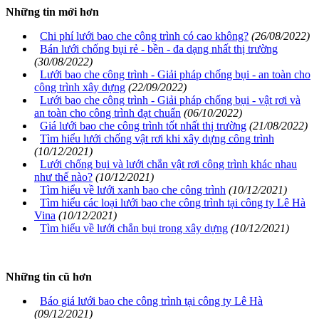
Những tin mới hơn
Chi phí lưới bao che công trình có cao không?
(26/08/2022)
Bán lưới chống bụi rẻ - bền - đa dạng nhất thị trường
(30/08/2022)
Lưới bao che công trình - Giải pháp chống bụi - an toàn cho
công trình xây dựng
(22/09/2022)
Lưới bao che công trình - Giải pháp chống bụi - vật rơi và
an toàn cho công trình đạt chuẩn
(06/10/2022)
Giá lưới bao che công trình tốt nhất thị trường
(21/08/2022)
Tìm hiểu lưới chống vật rơi khi xây dựng công trình
(10/12/2021)
Lưới chống bụi và lưới chắn vật rơi công trình khác nhau
như thế nào?
(10/12/2021)
Tìm hiểu về lưới xanh bao che công trình
(10/12/2021)
Tìm hiểu các loại lưới bao che công trình tại công ty Lê Hà
Vina
(10/12/2021)
Tìm hiểu về lưới chắn bụi trong xây dựng
(10/12/2021)
Những tin cũ hơn
Báo giá lưới bao che công trình tại công ty Lê Hà
(09/12/2021)