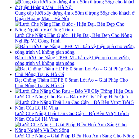
Cung cấp lưới xây dựng 4m x 50m tỉ trọng 55gr cho khách ở
Quận Hoàng Mai – Hà Nội
Lưới Che Nắng Hàn Quốc - Hiện Đại, Bền Đẹp Cho Nông
Nghiệp Và Công Trình
Bán Lưới Che Nắng TPHCM - bảo vệ hiệu quả cho vườn,
công trình và không gian sống
Bạt Chống Thấm HDPE 0.5mm Lót Ao – Giải Pháp Cho
Chủ Nông Trại & Hồ Cá
Lưới Che Nắng Cho Rau – Bảo Vệ Cây Trồng Hiệu Quả
Lưới Che Nắng Thái Lan Cao Cấp – Độ Bền Vượt Trội 5
Năm Của Lê Hà Vina
Lưới Che Nắng – Giải Pháp Điều Hoà Ánh Sáng Cho Nông