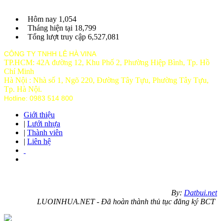
Hôm nay
1,054
Tháng hiện tại
18,799
Tổng lượt truy cập
6,527,081
CÔNG TY TNHH LÊ HÀ VINA
TP.HCM: 42A đường 12, Khu Phố 2, Phường Hiệp Bình, Tp. Hồ
Chí Minh
Hà Nội : Nhà số 1, Ngõ 220, Đường Tây Tựu, Phường Tây Tựu,
Tp
. Hà Nội.
Hotline: 0983 514 800
Giới thiệu
|
Lưới nhựa
|
Thành viên
|
Liên hệ
By:
Datbui.net
LUOINHUA.NET - Đã hoàn thành thủ tục đăng ký BCT