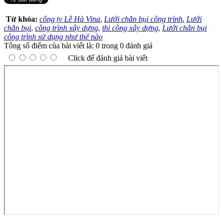
Từ khóa:
công ty Lê Hà Vina
,
Lưới chắn bụi công trình
,
Lưới
chắn bụi
,
công trình xây dựng
,
thi công xây dựng
,
Lưới chắn bụi
công trình sử dụng như thế nào
Tổng số điểm của bài viết là: 0 trong 0 đánh giá
Click để đánh giá bài viết