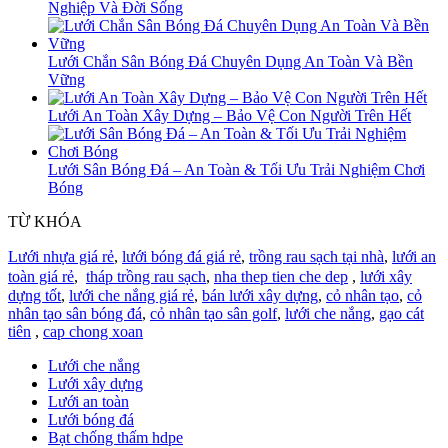
Nghiệp Và Đời Sống
Lưới Chắn Sân Bóng Đá Chuyên Dụng An Toàn Và Bền
Vững
Lưới An Toàn Xây Dựng – Bảo Vệ Con Người Trên Hết
Lưới Sân Bóng Đá – An Toàn & Tối Ưu Trải Nghiệm Chơi
Bóng
TỪ KHÓA
Lưới nhựa giá rẻ
,
lưới bóng đá giá rẻ
,
trồng rau sạch tại nhà
,
lưới an
toàn giá rẻ
,
tháp trồng rau sạch
,
nha thep tien che dep
,
lưới xây
dựng tốt
,
lưới che nắng giá rẻ
,
bán lưới xây dựng
,
cỏ nhân tạo
,
cỏ
nhân tạo sân bóng đá
,
cỏ nhân tạo sân golf
,
lưới che nắng
,
gạo cát
tiên
,
cap chong xoan
Lưới che nắng
Lưới xây dựng
Lưới an toàn
Lưới bóng đá
Bạt chống thấm hdpe