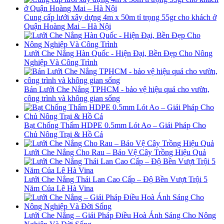
Cung cấp lưới xây dựng 4m x 50m tỉ trọng 55gr cho khách ở
Quận Hoàng Mai – Hà Nội
Lưới Che Nắng Hàn Quốc - Hiện Đại, Bền Đẹp Cho Nông
Nghiệp Và Công Trình
Bán Lưới Che Nắng TPHCM - bảo vệ hiệu quả cho vườn,
công trình và không gian sống
Bạt Chống Thấm HDPE 0.5mm Lót Ao – Giải Pháp Cho
Chủ Nông Trại & Hồ Cá
Lưới Che Nắng Cho Rau – Bảo Vệ Cây Trồng Hiệu Quả
Lưới Che Nắng Thái Lan Cao Cấp – Độ Bền Vượt Trội 5
Năm Của Lê Hà Vina
Lưới Che Nắng – Giải Pháp Điều Hoà Ánh Sáng Cho Nông