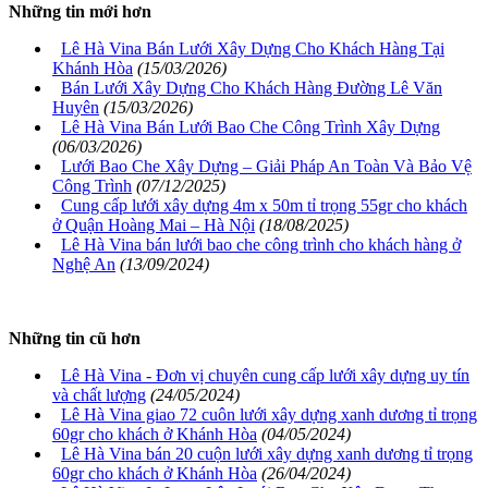
Những tin mới hơn
Lê Hà Vina Bán Lưới Xây Dựng Cho Khách Hàng Tại
Khánh Hòa
(15/03/2026)
Bán Lưới Xây Dựng Cho Khách Hàng Đường Lê Văn
Huyên
(15/03/2026)
Lê Hà Vina Bán Lưới Bao Che Công Trình Xây Dựng
(06/03/2026)
Lưới Bao Che Xây Dựng – Giải Pháp An Toàn Và Bảo Vệ
Công Trình
(07/12/2025)
Cung cấp lưới xây dựng 4m x 50m tỉ trọng 55gr cho khách
ở Quận Hoàng Mai – Hà Nội
(18/08/2025)
Lê Hà Vina bán lưới bao che công trình cho khách hàng ở
Nghệ An
(13/09/2024)
Những tin cũ hơn
Lê Hà Vina - Đơn vị chuyên cung cấp lưới xây dựng uy tín
và chất lượng
(24/05/2024)
Lê Hà Vina giao 72 cuôn lưới xây dựng xanh dương tỉ trọng
60gr cho khách ở Khánh Hòa
(04/05/2024)
Lê Hà Vina bán 20 cuộn lưới xây dựng xanh dương tỉ trọng
60gr cho khách ở Khánh Hòa
(26/04/2024)