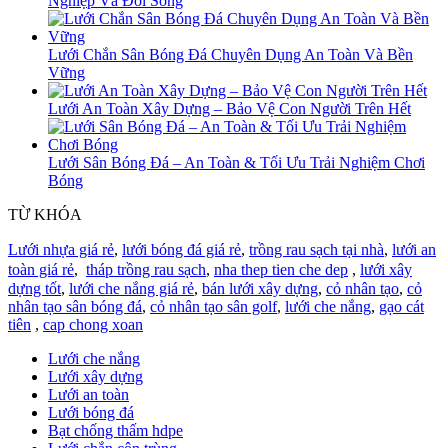
Nghiệp Và Đời Sống
Lưới Chắn Sân Bóng Đá Chuyên Dụng An Toàn Và Bền
Vững
Lưới An Toàn Xây Dựng – Bảo Vệ Con Người Trên Hết
Lưới Sân Bóng Đá – An Toàn & Tối Ưu Trải Nghiệm Chơi
Bóng
TỪ KHÓA
Lưới nhựa giá rẻ
,
lưới bóng đá giá rẻ
,
trồng rau sạch tại nhà
,
lưới an
toàn giá rẻ
,
tháp trồng rau sạch
,
nha thep tien che dep
,
lưới xây
dựng tốt
,
lưới che nắng giá rẻ
,
bán lưới xây dựng
,
cỏ nhân tạo
,
cỏ
nhân tạo sân bóng đá
,
cỏ nhân tạo sân golf
,
lưới che nắng
,
gạo cát
tiên
,
cap chong xoan
Lưới che nắng
Lưới xây dựng
Lưới an toàn
Lưới bóng đá
Bạt chống thấm hdpe