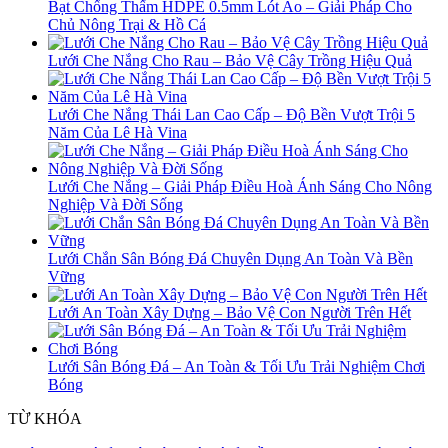
Bạt Chống Thấm HDPE 0.5mm Lót Ao – Giải Pháp Cho
Chủ Nông Trại & Hồ Cá
Lưới Che Nắng Cho Rau – Bảo Vệ Cây Trồng Hiệu Quả
Lưới Che Nắng Thái Lan Cao Cấp – Độ Bền Vượt Trội 5
Năm Của Lê Hà Vina
Lưới Che Nắng – Giải Pháp Điều Hoà Ánh Sáng Cho Nông
Nghiệp Và Đời Sống
Lưới Chắn Sân Bóng Đá Chuyên Dụng An Toàn Và Bền
Vững
Lưới An Toàn Xây Dựng – Bảo Vệ Con Người Trên Hết
Lưới Sân Bóng Đá – An Toàn & Tối Ưu Trải Nghiệm Chơi
Bóng
TỪ KHÓA