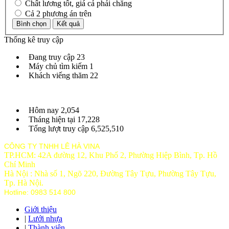
Chất lương tốt, giá cả phải chăng
Cả 2 phương án trên
Thống kê truy cập
Đang truy cập
23
Máy chủ tìm kiếm
1
Khách viếng thăm
22
Hôm nay
2,054
Tháng hiện tại
17,228
Tổng lượt truy cập
6,525,510
CÔNG TY TNHH LÊ HÀ VINA
TP.HCM: 42A đường 12, Khu Phố 2, Phường Hiệp Bình, Tp. Hồ
Chí Minh
Hà Nội : Nhà số 1, Ngõ 220, Đường Tây Tựu, Phường Tây Tựu,
Tp
. Hà Nội.
Hotline: 0983 514 800
Giới thiệu
|
Lưới nhựa
|
Thành viên