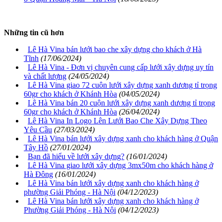
Những tin cũ hơn
Lê Hà Vina bán lưới bao che xây dựng cho khách ở Hà
Tĩnh
(17/06/2024)
Lê Hà Vina - Đơn vị chuyên cung cấp lưới xây dựng uy tín
và chất lượng
(24/05/2024)
Lê Hà Vina giao 72 cuôn lưới xây dựng xanh dương tỉ trọng
60gr cho khách ở Khánh Hòa
(04/05/2024)
Lê Hà Vina bán 20 cuộn lưới xây dựng xanh dương tỉ trọng
60gr cho khách ở Khánh Hòa
(26/04/2024)
Lê Hà Vina In Logo Lên Lưới Bao Che Xây Dựng Theo
Yêu Cầu
(27/03/2024)
Lê Hà Vina bán lưới xây dựng xanh cho khách hàng ở Quận
Tây Hồ
(27/01/2024)
Bạn đã hiểu về lưới xây dựng?
(16/01/2024)
Lê Hà Vina giao lưới xây dựng 3mx50m cho khách hàng ở
Hà Đông
(16/01/2024)
Lê Hà Vina bán lưới xây dựng xanh cho khách hàng ở
phường Giải Phóng - Hà Nội
(04/12/2023)
Lê Hà Vina bán lưới xây dựng xanh cho khách hàng ở
Phường Giải Phóng - Hà Nội
(04/12/2023)