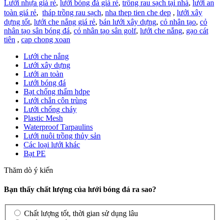
Lưới nhựa giá rẻ
,
lưới bóng đá giá rẻ
,
trồng rau sạch tại nhà
,
lưới an
toàn giá rẻ
,
tháp trồng rau sạch
,
nha thep tien che dep
,
lưới xây
dựng tốt
,
lưới che nắng giá rẻ
,
bán lưới xây dựng
,
cỏ nhân tạo
,
cỏ
nhân tạo sân bóng đá
,
cỏ nhân tạo sân golf
,
lưới che nắng
,
gạo cát
tiên
,
cap chong xoan
Lưới che nắng
Lưới xây dựng
Lưới an toàn
Lưới bóng đá
Bạt chống thấm hdpe
Lưới chắn côn trùng
Lưới chống cháy
Plastic Mesh
Waterproof Tarpaulins
Lưới nuôi trồng thủy sản
Các loại lưới khác
Bạt PE
Thăm dò ý kiến
Bạn thấy chất lượng của lưới bóng đá ra sao?
Chất lượng tốt, thời gian sử dụng lâu