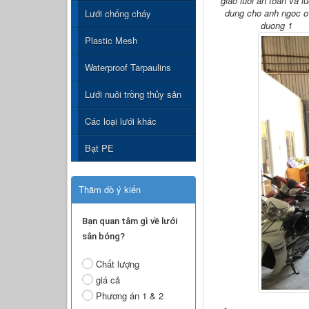
giao luoi an toan va l
dung cho anh ngoc o
Lưới chống cháy
duong 1
Plastic Mesh
Waterproof Tarpaulins
Lưới nuôi trồng thủy sản
Các loại lưới khác
Bạt PE
Thăm dò ý kiến
Bạn quan tâm gì về lưới
sân bóng?
Chất lượng
giá cả
Phương án 1 & 2