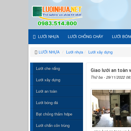
LƯỚI NHỰA
LƯỚI CHỐNG CHÁY
LƯỚI BÓN
LƯỚI NHỰA
Lưới nhựa
Lưới xây dựng
Lưới che nắng
Giao lưới an toàn
Thứ ba - 29/11/2022 08
Lưới xây dựng
Lưới an toàn
Lưới bóng đá
Bạt chống thấm hdpe
Lưới chắn côn trùng