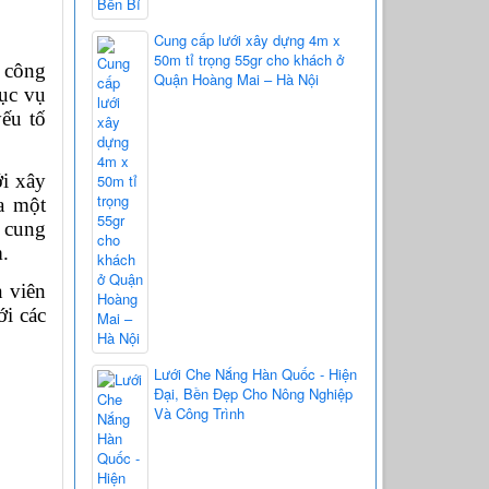
Cung cấp lưới xây dựng 4m x
50m tỉ trọng 55gr cho khách ở
công 
Quận Hoàng Mai – Hà Nội
ục vụ 
ếu tố 
i xây 
 một 
 cung 
. 
 viên 
i các 
Lưới Che Nắng Hàn Quốc - Hiện
Đại, Bền Đẹp Cho Nông Nghiệp
Và Công Trình