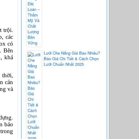
trội. 
, các 
ox có 
. Bên 
Lưới Che Nắng Giá Bao Nhiêu?
, khả 
Báo Giá Chi Tiết & Cách Chọn
Lưới Chuẩn Nhất 2025
thời, 
n cản 
ng và 
dựng. 
 bảo 
trong 