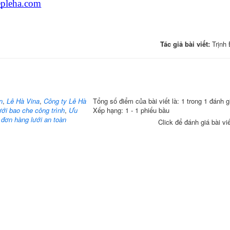
hepleha.com
Tác giả bài viết:
Trịnh
n
,
Lê Hà Vina
,
Công ty Lê Hà
Tổng số điểm của bài viết là: 1 trong 1 đánh g
ưới bao che công trình
,
Ưu
Xếp hạng:
1
-
1
phiếu bầu
 đơn hàng lưới an toàn
Click để đánh giá bài vi