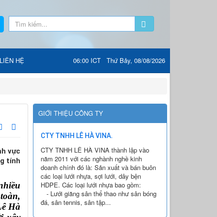
LIÊN HỆ
06:00 ICT Thứ Bảy, 08/08/2026
GIỚI THIỆU CÔNG TY
CTY TNHH LÊ HÀ VINA.
CTY TNHH LÊ HÀ VINA thành lập vào
nh vực
năm 2011 với các nghành nghề kinh
g tính
doanh chính đó là: Sản xuất và bán buôn
các loại lưới nhựa, sợi lưới, dây bện
hiều 
HDPE. Các loại lưới nhựa bao gồm:
- Lưới giăng sân thể thao như sân bóng
oàn, 
đá, sân tennis, sân tập...
ê Hà 