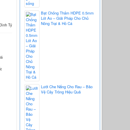
Bạt Chống Thấm HDPE 0.5mm
Lót Ao – Giải Pháp Cho Chủ
Nông Trại & Hồ Cá
 Đình Tý
iá
ết
Lưới Che Nắng Cho Rau – Bảo
Vệ Cây Trồng Hiệu Quả