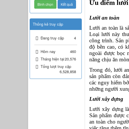
Ưu điểm lưới
Lưới an toàn 
Thống kê truy cập
Lưới an toàn là s
Loại lưới này th
Đang truy cập
4
công trình. Sản p
độ bền cao, có k
Hôm nay
460
ngoài được bọc m
Tháng hiện tại
20,576
năng chịu ăn mòn
Tổng lượt truy cập
Trong đó, lưới a
6,528,858
sản phẩm còn đảm
các nguy hiểm bởi
những người xun
Lưới xây dựng 
Lưới xây dựng là 
Sản phẩm được cá
an toàn cho người
việc tăng thêm tĩ