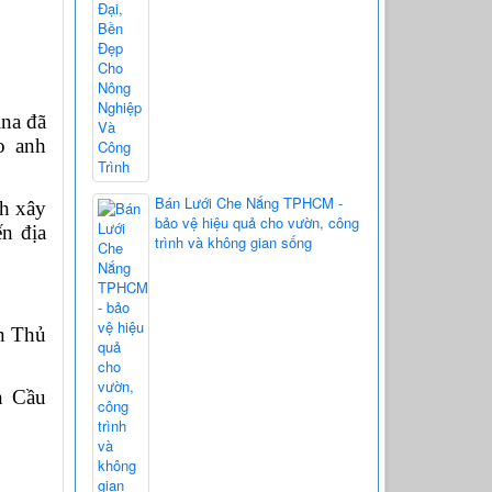
na đã 
 anh 
Bán Lưới Che Nắng TPHCM -
h xây 
bảo vệ hiệu quả cho vườn, công
 địa 
trình và không gian sống
 Thủ 
 Cầu 