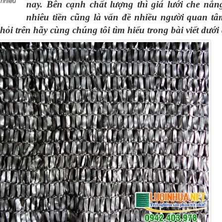
 nhieu
nay. Bên cạnh chất lượng thì
giá lưới che nắn
nhiêu tiền cũng là vấn đề nhiều người quan tâ
hỏi trên hãy cùng chúng tôi tìm hiểu trong bài viết dưới 