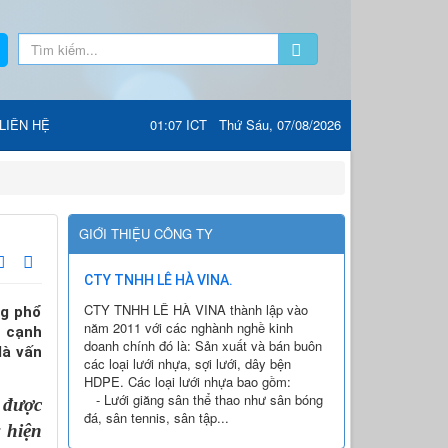
LIÊN HỆ
01:07 ICT Thứ Sáu, 07/08/2026
GIỚI THIỆU CÔNG TY
CTY TNHH LÊ HÀ VINA.
CTY TNHH LÊ HÀ VINA thành lập vào
ng phổ
năm 2011 với các nghành nghề kinh
n cạnh
doanh chính đó là: Sản xuất và bán buôn
là vấn
các loại lưới nhựa, sợi lưới, dây bện
HDPE. Các loại lưới nhựa bao gồm:
- Lưới giăng sân thể thao như sân bóng
 được
đá, sân tennis, sân tập...
 hiện