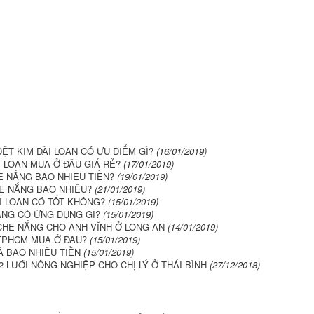
ỆT KIM ĐÀI LOAN CÓ ƯU ĐIỂM GÌ?
(16/01/2019)
I LOAN MUA Ở ĐÂU GIÁ RẺ?
(17/01/2019)
E NẮNG BAO NHIÊU TIỀN?
(19/01/2019)
HE NẮNG BAO NHIÊU?
(21/01/2019)
ÀI LOAN CÓ TỐT KHÔNG?
(15/01/2019)
ẮNG CÓ ỨNG DỤNG GÌ?
(15/01/2019)
CHE NẮNG CHO ANH VĨNH Ở LONG AN
(14/01/2019)
TPHCM MUA Ở ĐÂU?
(15/01/2019)
Á BAO NHIÊU TIỀN
(15/01/2019)
 LƯỚI NÔNG NGHIỆP CHO CHỊ LÝ Ở THÁI BÌNH
(27/12/2018)