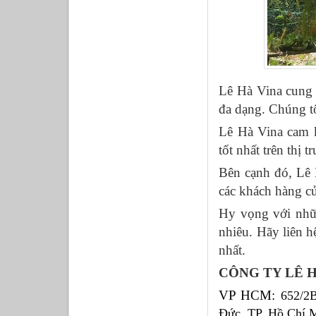
Lê Hà Vina cung 
đa dạng. Chúng t
Lê Hà Vina cam k
tốt nhất trên thị 
Bên cạnh đó, Lê 
các khách hàng c
Hy vọng với nhữn
nhiêu. Hãy liên 
nhất.
CÔNG TY LÊ 
VP HCM: 
652/2
Đức, TP. Hồ Chí 