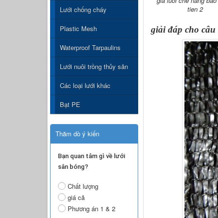
gia luoi che nang bao
tien 2
Lưới chống cháy
Plastic Mesh
giải đáp cho câu 
Waterproof Tarpaulins
Lưới nuôi trồng thủy sản
Các loại lưới khác
Bạt PE
Thăm dò ý kiến
Bạn quan tâm gì về lưới
sân bóng?
Chất lượng
giá cả
Phương án 1 & 2