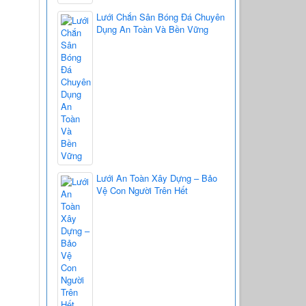
Lưới Chắn Sân Bóng Đá Chuyên
Dụng An Toàn Và Bền Vững
Lưới An Toàn Xây Dựng – Bảo
Vệ Con Người Trên Hết