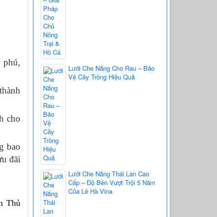
g phú,
Lưới Che Nắng Cho Rau – Bảo
Vệ Cây Trồng Hiệu Quả
 thành
nh cho
ng bao
ưu đãi
Lưới Che Nắng Thái Lan Cao
Cấp – Độ Bền Vượt Trội 5 Năm
Của Lê Hà Vina
 Thủ 