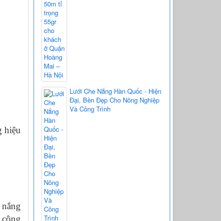
Lưới Che Nắng Hàn Quốc - Hiện
Đại, Bền Đẹp Cho Nông Nghiệp
Và Công Trình
g hiệu
e nắng
c công