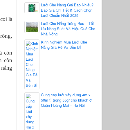
Lưới Che Nắng Giá Bao Nhiêu?
Báo Giá Chi Tiết & Cách Chọn
Lưới Chuẩn Nhất 2025
coi là
Lưới Che Nắng Trồng Rau – Tối
Ưu Năng Suất Và Hiệu Quả Cho
Nhà Nông
trồng,
Kinh Nghiệm Mua Lưới Che
Nắng Giá Rẻ Và Bền Bỉ
à còn
ắn côn
 nắng
Cung cấp lưới xây dựng 4m x
50m tỉ trọng 55gr cho khách ở
Quận Hoàng Mai – Hà Nội