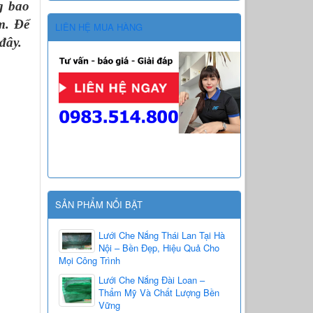
g
bao
m. Để
LIÊN HỆ MUA HÀNG
đây.
SẢN PHẨM NỔI BẬT
Lưới Che Nắng Thái Lan Tại Hà
Nội – Bền Đẹp, Hiệu Quả Cho
Mọi Công Trình
Lưới Che Nắng Đài Loan –
Thẩm Mỹ Và Chất Lượng Bền
Vững