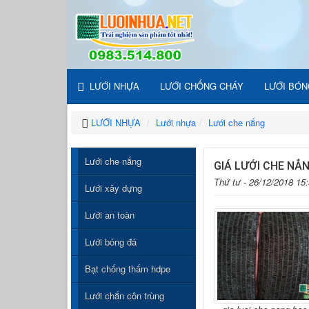
LƯỚI NHỰA
LƯỚI CHỐNG CHÁY
LƯỚI BÓN
LƯỚI NHỰA
Lưới nhựa
Lưới che nắng
Lưới che nắng
GIÁ LƯỚI CHE NẮN
Thứ tư - 26/12/2018 15
Lưới xây dựng
Lưới an toàn
Lưới bóng đá
Bạt chống thấm hdpe
Lưới chắn côn trùng