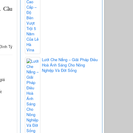
 Cầu 
 Đình Tý
Lưới Che Nắng – Giải Pháp Điều
Hoà Ánh Sáng Cho Nông
Nghiệp Và Đời Sống
giá
ết