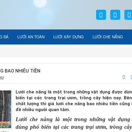
G ĐÁ
LƯỚI AN TOÀN
LƯỚI XÂY DỰNG
LƯỚI CHE NẮNG
G BAO NHIÊU TIỀN
:52
Lưới che nắng là một trong những vật dụng được dù
biến tại các trang trại ươm, trồng cây hiện nay. Bê
chất lượng thì giá lưới che nắng bao nhiêu tiền cũng 
đề nhiều người quan tâm.
Lưới che nắng
là một trong những vật dụng
dùng phổ biến tại các trang trại ươm, trồng cây