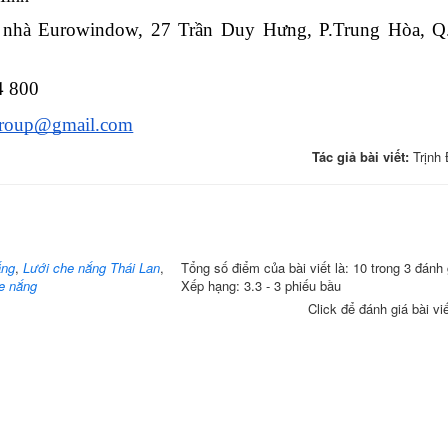
nhà Eurowindow, 27 Trần Duy Hưng, P.Trung Hòa, Q.
4 800
group@gmail.com
Tác giả bài viết:
Trịnh
ắng
,
Lưới che nắng Thái Lan
,
Tổng số điểm của bài viết là: 10 trong 3 đánh 
he nắng
Xếp hạng:
3.3
-
3
phiếu bầu
Click để đánh giá bài vi