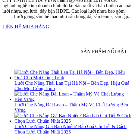
CTY TNHH LÊ HÀ VINA thành lập vào năm 2011 với các
nghành nghề kinh doanh chính đó là: Sản xuất và bán buôn các loại
lưới nhựa, sợi lưới, dây bện HDPE. Các loại lưới nhựa bao gồm:
- Lưới giăng sân thể thao như sân bóng đá, sân tennis, sân tập...
LIÊN HỆ MUA HÀNG
SẢN PHẨM NỔI BẬT
Lưới Che Nắng Thái Lan Tại Hà Nội – Bền Đẹp, Hiệu Quả
Cho Mọi Công Trình
Lưới Che Nắng Đài Loan – Thẩm Mỹ Và Chất Lượng Bền
Vững
Lưới Che Nắng Giá Bao Nhiêu? Báo Giá Chi Tiết & Cách
Chọn Lưới Chuẩn Nhất 2025