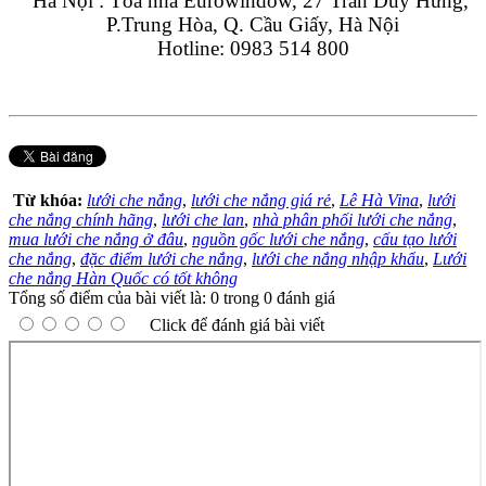
Hà Nội : Tòa nhà Eurowindow, 27 Trần Duy Hưng, 
P.Trung Hòa, Q. Cầu Giấy, Hà Nội
Hotline: 0983 514 800
Từ khóa:
lưới che nắng
,
lưới che nắng giá rẻ
,
Lê Hà Vina
,
lưới
che nắng chính hãng
,
lưới che lan
,
nhà phân phối lưới che nắng
,
mua lưới che nắng ở đâu
,
nguồn gốc lưới che nắng
,
cấu tạo lưới
che nắng
,
đặc điểm lưới che nắng
,
lưới che nắng nhập khẩu
,
Lưới
che nắng Hàn Quốc có tốt không
Tổng số điểm của bài viết là: 0 trong 0 đánh giá
Click để đánh giá bài viết