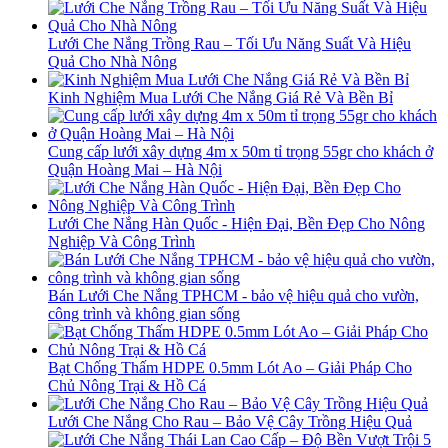
Lưới Che Nắng Trồng Rau – Tối Ưu Năng Suất Và Hiệu
Quả Cho Nhà Nông
Kinh Nghiệm Mua Lưới Che Nắng Giá Rẻ Và Bền Bỉ
Cung cấp lưới xây dựng 4m x 50m tỉ trọng 55gr cho khách ở
Quận Hoàng Mai – Hà Nội
Lưới Che Nắng Hàn Quốc - Hiện Đại, Bền Đẹp Cho Nông
Nghiệp Và Công Trình
Bán Lưới Che Nắng TPHCM - bảo vệ hiệu quả cho vườn,
công trình và không gian sống
Bạt Chống Thấm HDPE 0.5mm Lót Ao – Giải Pháp Cho
Chủ Nông Trại & Hồ Cá
Lưới Che Nắng Cho Rau – Bảo Vệ Cây Trồng Hiệu Quả