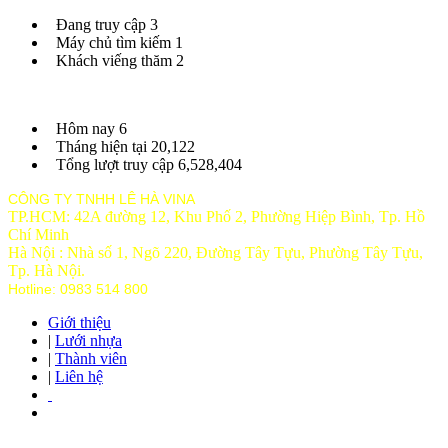
Đang truy cập
3
Máy chủ tìm kiếm
1
Khách viếng thăm
2
Hôm nay
6
Tháng hiện tại
20,122
Tổng lượt truy cập
6,528,404
CÔNG TY TNHH LÊ HÀ VINA
TP.HCM: 42A đường 12, Khu Phố 2, Phường Hiệp Bình, Tp. Hồ
Chí Minh
Hà Nội : Nhà số 1, Ngõ 220, Đường Tây Tựu, Phường Tây Tựu,
Tp
. Hà Nội.
Hotline: 0983 514 800
Giới thiệu
|
Lưới nhựa
|
Thành viên
|
Liên hệ