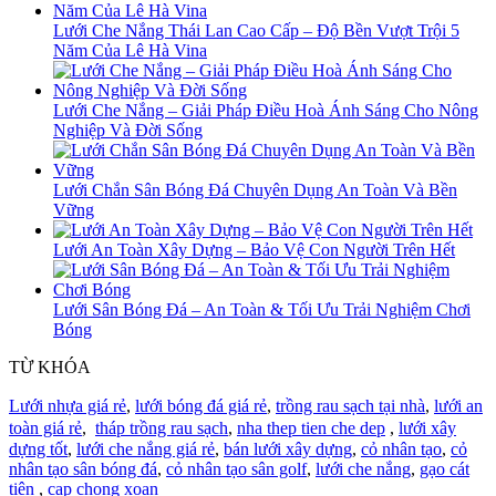
Lưới Che Nắng Thái Lan Cao Cấp – Độ Bền Vượt Trội 5
Năm Của Lê Hà Vina
Lưới Che Nắng – Giải Pháp Điều Hoà Ánh Sáng Cho Nông
Nghiệp Và Đời Sống
Lưới Chắn Sân Bóng Đá Chuyên Dụng An Toàn Và Bền
Vững
Lưới An Toàn Xây Dựng – Bảo Vệ Con Người Trên Hết
Lưới Sân Bóng Đá – An Toàn & Tối Ưu Trải Nghiệm Chơi
Bóng
TỪ KHÓA
Lưới nhựa giá rẻ
,
lưới bóng đá giá rẻ
,
trồng rau sạch tại nhà
,
lưới an
toàn giá rẻ
,
tháp trồng rau sạch
,
nha thep tien che dep
,
lưới xây
dựng tốt
,
lưới che nắng giá rẻ
,
bán lưới xây dựng
,
cỏ nhân tạo
,
cỏ
nhân tạo sân bóng đá
,
cỏ nhân tạo sân golf
,
lưới che nắng
,
gạo cát
tiên
,
cap chong xoan