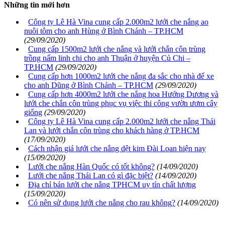
Những tin mới hơn
Công ty Lê Hà Vina cung cấp 2.000m2 lưới che nắng ao
nuôi tôm cho anh Hùng ở Bình Chánh – TP.HCM
(29/09/2020)
Cung cấp 1500m2 lưới che nắng và lưới chắn côn trùng
trồng nấm linh chi cho anh Thuận ở huyện Củ Chi –
TP.HCM
(29/09/2020)
Cung cấp hơn 1000m2 lưới che nắng đa sắc cho nhà để xe
cho anh Dũng ở Bình Chánh – TP.HCM
(29/09/2020)
Cung cấp hơn 4000m2 lưới che nắng hoa Hướng Dương và
lưới che chắn côn trùng phục vụ việc thi công vườn ươm cây
giống
(29/09/2020)
Công ty Lê Hà Vina cung cấp 2.000m2 lưới che nắng Thái
Lan và lưới chắn côn trùng cho khách hàng ở TP.HCM
(17/09/2020)
Cách nhận giá lưới che nắng dệt kim Đài Loan hiện nay
(15/09/2020)
Lưới che nắng Hàn Quốc có tốt không?
(14/09/2020)
Lưới che nắng Thái Lan có gì đặc biệt?
(14/09/2020)
Địa chỉ bán lưới che nắng TPHCM uy tín chất lượng
(15/09/2020)
Có nên sử dụng lưới che nắng cho rau không?
(14/09/2020)