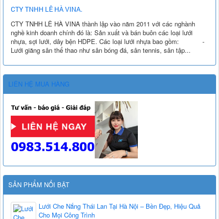
CTY TNHH LÊ HÀ VINA.
CTY TNHH LÊ HÀ VINA thành lập vào năm 2011 với các nghành
nghề kinh doanh chính đó là: Sản xuất và bán buôn các loại lưới
nhựa, sợi lưới, dây bện HDPE. Các loại lưới nhựa bao gồm: -
Lưới giăng sân thể thao như sân bóng đá, sân tennis, sân tập...
LIÊN HỆ MUA HÀNG
SẢN PHẨM NỔI BẬT
Lưới Che Nắng Thái Lan Tại Hà Nội – Bền Đẹp, Hiệu Quả
Cho Mọi Công Trình