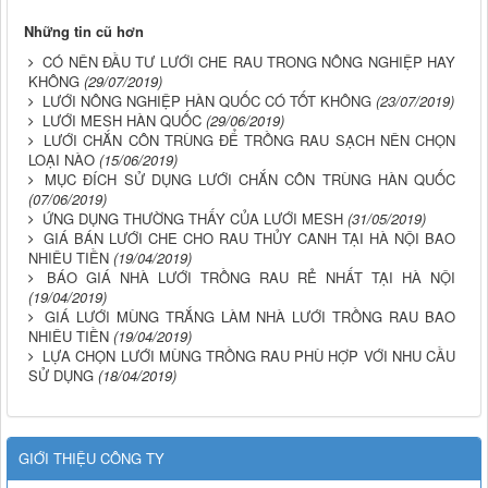
Những tin cũ hơn
CÓ NÊN ĐẦU TƯ LƯỚI CHE RAU TRONG NÔNG NGHIỆP HAY
KHÔNG
(29/07/2019)
LƯỚI NÔNG NGHIỆP HÀN QUỐC CÓ TỐT KHÔNG
(23/07/2019)
LƯỚI MESH HÀN QUỐC
(29/06/2019)
LƯỚI CHẮN CÔN TRÙNG ĐỂ TRỒNG RAU SẠCH NÊN CHỌN
LOẠI NÀO
(15/06/2019)
MỤC ĐÍCH SỬ DỤNG LƯỚI CHẮN CÔN TRÙNG HÀN QUỐC
(07/06/2019)
ỨNG DỤNG THƯỜNG THẤY CỦA LƯỚI MESH
(31/05/2019)
GIÁ BÁN LƯỚI CHE CHO RAU THỦY CANH TẠI HÀ NỘI BAO
NHIÊU TIỀN
(19/04/2019)
BÁO GIÁ NHÀ LƯỚI TRỒNG RAU RẺ NHẤT TẠI HÀ NỘI
(19/04/2019)
GIÁ LƯỚI MÙNG TRẮNG LÀM NHÀ LƯỚI TRỒNG RAU BAO
NHIÊU TIỀN
(19/04/2019)
LỰA CHỌN LƯỚI MÙNG TRỒNG RAU PHÙ HỢP VỚI NHU CẦU
SỬ DỤNG
(18/04/2019)
GIỚI THIỆU CÔNG TY