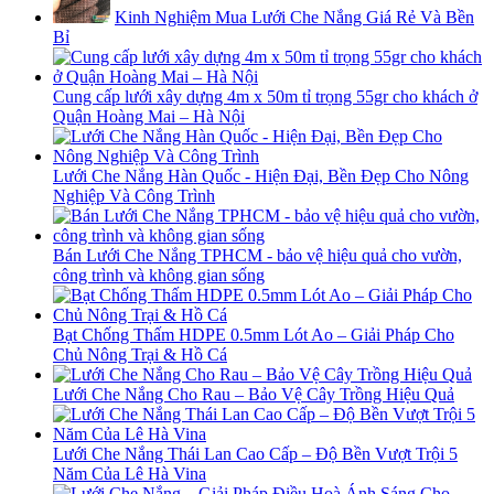
Kinh Nghiệm Mua Lưới Che Nắng Giá Rẻ Và Bền
Bỉ
Cung cấp lưới xây dựng 4m x 50m tỉ trọng 55gr cho khách ở
Quận Hoàng Mai – Hà Nội
Lưới Che Nắng Hàn Quốc - Hiện Đại, Bền Đẹp Cho Nông
Nghiệp Và Công Trình
Bán Lưới Che Nắng TPHCM - bảo vệ hiệu quả cho vườn,
công trình và không gian sống
Bạt Chống Thấm HDPE 0.5mm Lót Ao – Giải Pháp Cho
Chủ Nông Trại & Hồ Cá
Lưới Che Nắng Cho Rau – Bảo Vệ Cây Trồng Hiệu Quả
Lưới Che Nắng Thái Lan Cao Cấp – Độ Bền Vượt Trội 5
Năm Của Lê Hà Vina