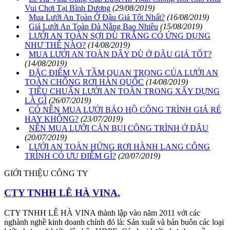
Vui Chơi Tại Bình Dương
(29/08/2019)
Mua Lưới An Toàn Ở Đâu Giá Tốt Nhất?
(16/08/2019)
Giá Lưới An Toàn Đà Nẵng Bao Nhiêu
(15/08/2019)
LƯỚI AN TOÀN SỢI DÙ TRẮNG CÓ ỨNG DỤNG
NHƯ THẾ NÀO?
(14/08/2019)
MUA LƯỚI AN TOÀN DÂY DÙ Ở ĐÂU GIÁ TỐT?
(14/08/2019)
ĐẶC ĐIỂM VÀ TẦM QUAN TRỌNG CỦA LƯỚI AN
TOÀN CHỐNG RƠI HÀN QUỐC
(14/08/2019)
TIÊU CHUẨN LƯỚI AN TOÀN TRONG XÂY DỰNG
LÀ GÌ
(26/07/2019)
CÓ NÊN MUA LƯỚI BẢO HỘ CÔNG TRÌNH GIÁ RẺ
HAY KHÔNG?
(23/07/2019)
NÊN MUA LƯỚI CẢN BỤI CÔNG TRÌNH Ở ĐÂU
(20/07/2019)
LƯỚI AN TOÀN HỨNG RƠI HÀNH LANG CÔNG
TRÌNH CÓ ƯU ĐIỂM GÌ?
(20/07/2019)
GIỚI THIỆU CÔNG TY
CTY TNHH LÊ HÀ VINA.
CTY TNHH LÊ HÀ VINA thành lập vào năm 2011 với các
nghành nghề kinh doanh chính đó là: Sản xuất và bán buôn các loại