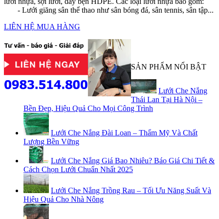
lưới nhựa, sợi lưới, dây bện HDPE. Các loại lưới nhựa bao gồm:
- Lưới giăng sân thể thao như sân bóng đá, sân tennis, sân tập...
LIÊN HỆ MUA HÀNG
SẢN PHẨM NỔI BẬT
Lưới Che Nắng
Thái Lan Tại Hà Nội –
Bền Đẹp, Hiệu Quả Cho Mọi Công Trình
Lưới Che Nắng Đài Loan – Thẩm Mỹ Và Chất
Lượng Bền Vững
Lưới Che Nắng Giá Bao Nhiêu? Báo Giá Chi Tiết &
Cách Chọn Lưới Chuẩn Nhất 2025
Lưới Che Nắng Trồng Rau – Tối Ưu Năng Suất Và
Hiệu Quả Cho Nhà Nông