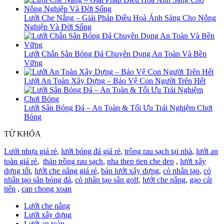
Lưới Che Nắng – Giải Pháp Điều Hoà Ánh Sáng Cho Nông
Nghiệp Và Đời Sống
Lưới Chắn Sân Bóng Đá Chuyên Dụng An Toàn Và Bền
Vững
Lưới An Toàn Xây Dựng – Bảo Vệ Con Người Trên Hết
Lưới Sân Bóng Đá – An Toàn & Tối Ưu Trải Nghiệm Chơi
Bóng
TỪ KHÓA
Lưới nhựa giá rẻ
,
lưới bóng đá giá rẻ
,
trồng rau sạch tại nhà
,
lưới an
toàn giá rẻ
,
tháp trồng rau sạch
,
nha thep tien che dep
,
lưới xây
dựng tốt
,
lưới che nắng giá rẻ
,
bán lưới xây dựng
,
cỏ nhân tạo
,
cỏ
nhân tạo sân bóng đá
,
cỏ nhân tạo sân golf
,
lưới che nắng
,
gạo cát
tiên
,
cap chong xoan
Lưới che nắng
Lưới xây dựng
Lưới an toàn