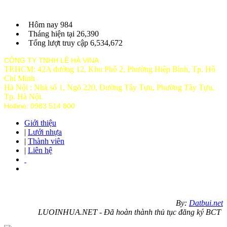
Hôm nay
984
Tháng hiện tại
26,390
Tổng lượt truy cập
6,534,672
CÔNG TY TNHH LÊ HÀ VINA
TP.HCM: 42A đường 12, Khu Phố 2, Phường Hiệp Bình, Tp. Hồ
Chí Minh
Hà Nội : Nhà số 1, Ngõ 220, Đường Tây Tựu, Phường Tây Tựu,
Tp
. Hà Nội.
Hotline: 0983 514 800
Giới thiệu
|
Lưới nhựa
|
Thành viên
|
Liên hệ
By:
Datbui.net
LUOINHUA.NET - Đã hoàn thành thủ tục đăng ký BCT