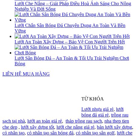
Lưới Che Nắng – Giải Pháp Điều Hoà Ánh Sáng Cho Nông
Nghiệp Và Đời Sống
Lưới Chắn Sân Bóng Đá Chuyên Dụng An Toàn Và Bền
Vững
Lưới An Toàn Xây Dựng – Bảo Vệ Con Người Trên Hết
Lưới Sân Bóng Đá – An Toàn & Tối Ưu Trải Nghiệm Chơi
Bóng
LIÊN HỆ MUA HÀNG
TỪ KHÓA
Lưới nhựa giá rẻ
,
lưới
bóng đá giá rẻ
,
trồng rau
sạch tại nhà
,
lưới an toàn giá rẻ
,
tháp trồng rau sạch
,
nha thep tien
che dep
,
lưới xây dựng tốt
,
lưới che nắng giá rẻ
,
bán lưới xây dựng
,
cỏ nhân tạo
,
cỏ nhân tạo sân bóng đá
,
cỏ nhân tạo sân golf
,
lưới che