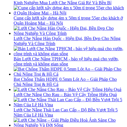
Kinh Nghiệm Mua Lưới Che Nắng Giá Rẻ Và Bền Bỉ
Cung cấp lưới xây dựng 4m x 50m tỉ trọng 55gr cho khách ở
Quận Hoàng Mai – Hà Nội
Lưới Che Nắng Hàn Quốc - Hiện Đại, Bền Đẹp Cho Nông
Nghiệp Và Công Trình
Bán Lưới Che Nắng TPHCM - bảo vệ hiệu quả cho vườn,
công trình và không gian sống
Bạt Chống Thấm HDPE 0.5mm Lót Ao – Giải Pháp Cho
Chủ Nông Trại & Hồ Cá
Lưới Che Nắng Cho Rau – Bảo Vệ Cây Trồng Hiệu Quả
Lưới Che Nắng Thái Lan Cao Cấp – Độ Bền Vượt Trội 5
Năm Của Lê Hà Vina