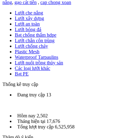
nắng
,
gạo cát tiên
,
cap chong xoan
Lưới che nắng
Lưới xây dựng
Lưới an toàn
Lưới bóng đá
Bạt chống thấm hdpe
Lưới chắn côn trùng
Lưới chống cháy
Plastic Mesh
Waterproof Tarpaulins
Lưới nuôi trồng thủy sản
Các loại lưới khác
Bạt PE
Thống kê truy cập
Đang truy cập
13
Hôm nay
2,502
Tháng hiện tại
17,676
Tổng lượt truy cập
6,525,958
Thăm dò ý kiến