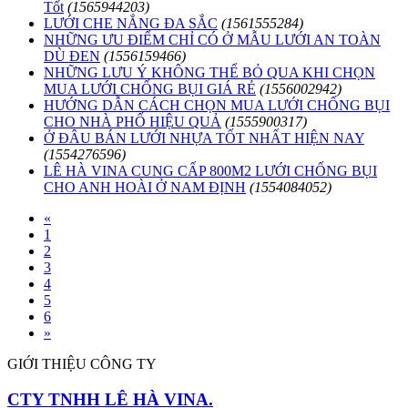
Tốt
(1565944203)
LƯỚI CHE NẮNG ĐA SẮC
(1561555284)
NHỮNG ƯU ĐIỂM CHỈ CÓ Ở MẪU LƯỚI AN TOÀN
DÙ ĐEN
(1556159466)
NHỮNG LƯU Ý KHÔNG THỂ BỎ QUA KHI CHỌN
MUA LƯỚI CHỐNG BỤI GIÁ RẺ
(1556002942)
HƯỚNG DẪN CÁCH CHỌN MUA LƯỚI CHỐNG BỤI
CHO NHÀ PHỐ HIỆU QUẢ
(1555900317)
Ở ĐÂU BÁN LƯỚI NHỰA TỐT NHẤT HIỆN NAY
(1554276596)
LÊ HÀ VINA CUNG CẤP 800M2 LƯỚI CHỐNG BỤI
CHO ANH HOÀI Ở NAM ĐỊNH
(1554084052)
«
1
2
3
4
5
6
»
GIỚI THIỆU CÔNG TY
CTY TNHH LÊ HÀ VINA.