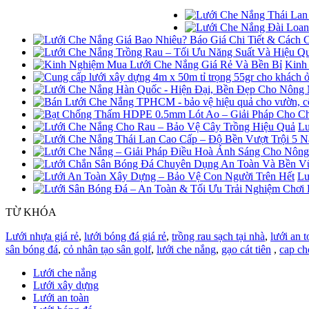
Kinh
Lư
Lư
TỪ KHÓA
Lưới nhựa giá rẻ
,
lưới bóng đá giá rẻ
,
trồng rau sạch tại nhà
,
lưới an t
sân bóng đá
,
cỏ nhân tạo sân golf
,
lưới che nắng
,
gạo cát tiên
,
cap ch
Lưới che nắng
Lưới xây dựng
Lưới an toàn