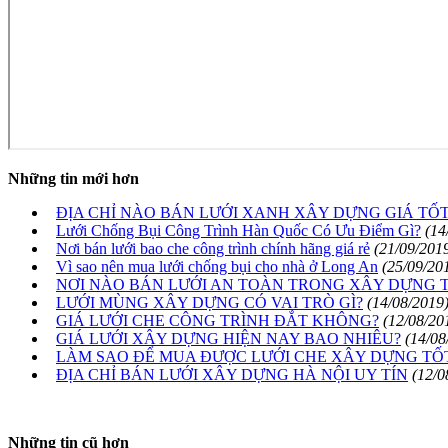
Những tin mới hơn
ĐỊA CHỈ NÀO BÁN LƯỚI XANH XÂY DỰNG GIÁ TỐT
Lưới Chống Bụi Công Trình Hàn Quốc Có Ưu Điểm Gì?
(14
Nơi bán lưới bao che công trình chính hãng giá rẻ
(21/09/201
Vì sao nên mua lưới chống bụi cho nhà ở Long An
(25/09/20
NƠI NÀO BÁN LƯỚI AN TOÀN TRONG XÂY DỰNG 
LƯỚI MÙNG XÂY DỰNG CÓ VAI TRÒ GÌ?
(14/08/2019
GIÁ LƯỚI CHE CÔNG TRÌNH ĐẮT KHÔNG?
(12/08/20
GIÁ LƯỚI XÂY DỰNG HIỆN NAY BAO NHIÊU?
(14/08
LÀM SAO ĐỂ MUA ĐƯỢC LƯỚI CHE XÂY DỰNG TỐ
ĐỊA CHỈ BÁN LƯỚI XÂY DỰNG HÀ NỘI UY TÍN
(12/0
Những tin cũ hơn