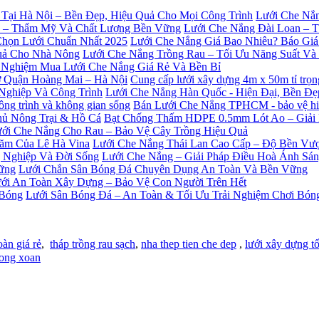
Lưới Che Nắn
Lưới Che Nắng Đài Loan – 
Lưới Che Nắng Giá Bao Nhiêu? Báo Giá
Lưới Che Nắng Trồng Rau – Tối Ưu Năng Suất V
 Nghiệm Mua Lưới Che Nắng Giá Rẻ Và Bền Bỉ
Cung cấp lưới xây dựng 4m x 50m tỉ trọ
Lưới Che Nắng Hàn Quốc - Hiện Đại, Bền Đ
Bán Lưới Che Nắng TPHCM - bảo vệ hiệu
Bạt Chống Thấm HDPE 0.5mm Lót Ao – Giải
ới Che Nắng Cho Rau – Bảo Vệ Cây Trồng Hiệu Quả
Lưới Che Nắng Thái Lan Cao Cấp – Độ Bền Vượ
Lưới Che Nắng – Giải Pháp Điều Hoà Ánh Sá
Lưới Chắn Sân Bóng Đá Chuyên Dụng An Toàn Và Bền Vững
ới An Toàn Xây Dựng – Bảo Vệ Con Người Trên Hết
Lưới Sân Bóng Đá – An Toàn & Tối Ưu Trải Nghiệm Chơi Bón
oàn giá rẻ
,
tháp trồng rau sạch
,
nha thep tien che dep
,
lưới xây dựng tố
ong xoan