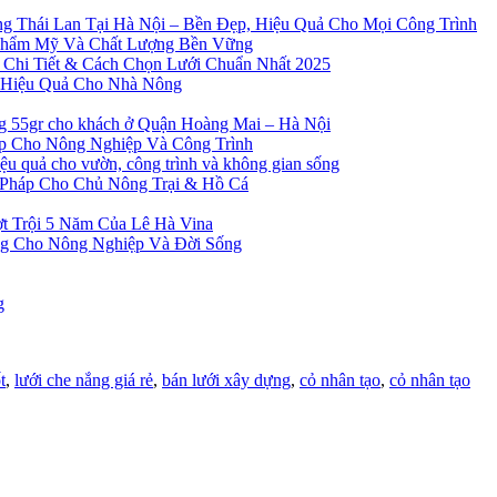
g Thái Lan Tại Hà Nội – Bền Đẹp, Hiệu Quả Cho Mọi Công Trình
Thẩm Mỹ Và Chất Lượng Bền Vững
 Chi Tiết & Cách Chọn Lưới Chuẩn Nhất 2025
à Hiệu Quả Cho Nhà Nông
ng 55gr cho khách ở Quận Hoàng Mai – Hà Nội
ẹp Cho Nông Nghiệp Và Công Trình
 quả cho vườn, công trình và không gian sống
 Pháp Cho Chủ Nông Trại & Hồ Cá
t Trội 5 Năm Của Lê Hà Vina
ng Cho Nông Nghiệp Và Đời Sống
g
t
,
lưới che nắng giá rẻ
,
bán lưới xây dựng
,
cỏ nhân tạo
,
cỏ nhân tạo