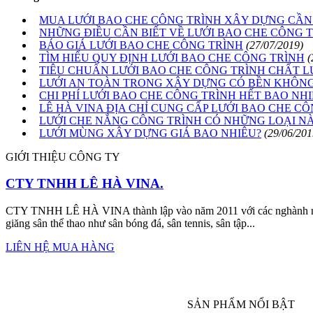
MUA LƯỚI BAO CHE CÔNG TRÌNH XÂY DỰNG CẦN 
NHỮNG ĐIỀU CẦN BIẾT VỀ LƯỚI BAO CHE CÔNG 
BÁO GIÁ LƯỚI BAO CHE CÔNG TRÌNH
(27/07/2019)
TÌM HIỂU QUY ĐỊNH LƯỚI BAO CHE CÔNG TRÌNH
(
TIÊU CHUẨN LƯỚI BAO CHE CÔNG TRÌNH CHẤT L
LƯỚI AN TOÀN TRONG XÂY DỰNG CÓ BỀN KHÔN
CHI PHÍ LƯỚI BAO CHE CÔNG TRÌNH HẾT BAO NHI
LÊ HÀ VINA ĐỊA CHỈ CUNG CẤP LƯỚI BAO CHE C
LƯỚI CHE NẮNG CÔNG TRÌNH CÓ NHỮNG LOẠI N
LƯỚI MÙNG XÂY DỰNG GIÁ BAO NHIÊU?
(29/06/201
GIỚI THIỆU CÔNG TY
CTY TNHH LÊ HÀ VINA.
CTY TNHH LÊ HÀ VINA thành lập vào năm 2011 với các nghành nghề
giăng sân thể thao như sân bóng đá, sân tennis, sân tập...
LIÊN HỆ MUA HÀNG
SẢN PHẨM NỔI BẬT