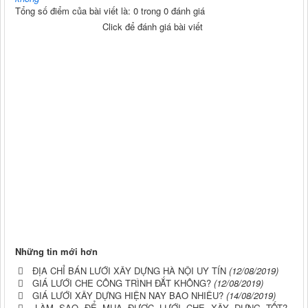
Tổng số điểm của bài viết là: 0 trong 0 đánh giá
Click để đánh giá bài viết
Những tin mới hơn
ĐỊA CHỈ BÁN LƯỚI XÂY DỰNG HÀ NỘI UY TÍN
(12/08/2019)
GIÁ LƯỚI CHE CÔNG TRÌNH ĐẮT KHÔNG?
(12/08/2019)
GIÁ LƯỚI XÂY DỰNG HIỆN NAY BAO NHIÊU?
(14/08/2019)
LÀM SAO ĐỂ MUA ĐƯỢC LƯỚI CHE XÂY DỰNG TỐT?