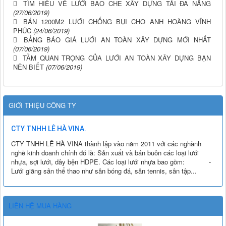
TÌM HIỂU VỀ LƯỚI BAO CHE XÂY DỰNG TẢI ĐA NĂNG
(27/06/2019)
BÁN 1200M2 LƯỚI CHỐNG BỤI CHO ANH HOÀNG VĨNH
PHÚC
(24/06/2019)
BẢNG BÁO GIÁ LƯỚI AN TOÀN XÂY DỰNG MỚI NHẤT
(07/06/2019)
TẦM QUAN TRỌNG CỦA LƯỚI AN TOÀN XÂY DỰNG BẠN
NÊN BIẾT
(07/06/2019)
GIỚI THIỆU CÔNG TY
CTY TNHH LÊ HÀ VINA.
CTY TNHH LÊ HÀ VINA thành lập vào năm 2011 với các nghành
nghề kinh doanh chính đó là: Sản xuất và bán buôn các loại lưới
nhựa, sợi lưới, dây bện HDPE. Các loại lưới nhựa bao gồm: -
Lưới giăng sân thể thao như sân bóng đá, sân tennis, sân tập...
LIÊN HỆ MUA HÀNG