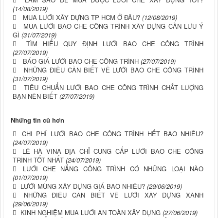
(14/08/2019)
MUA LƯỚI XÂY DỰNG TP HCM Ở ĐÂU?
(12/08/2019)
MUA LƯỚI BAO CHE CÔNG TRÌNH XÂY DỰNG CẦN LƯU Ý
GÌ
(31/07/2019)
TÌM HIỂU QUY ĐỊNH LƯỚI BAO CHE CÔNG TRÌNH
(27/07/2019)
BÁO GIÁ LƯỚI BAO CHE CÔNG TRÌNH
(27/07/2019)
NHỮNG ĐIỀU CẦN BIẾT VỀ LƯỚI BAO CHE CÔNG TRÌNH
(31/07/2019)
TIÊU CHUẨN LƯỚI BAO CHE CÔNG TRÌNH CHẤT LƯỢNG
BẠN NÊN BIẾT
(27/07/2019)
Những tin cũ hơn
CHI PHÍ LƯỚI BAO CHE CÔNG TRÌNH HẾT BAO NHIÊU?
(24/07/2019)
LÊ HÀ VINA ĐỊA CHỈ CUNG CẤP LƯỚI BAO CHE CÔNG
TRÌNH TỐT NHẤT
(24/07/2019)
LƯỚI CHE NẮNG CÔNG TRÌNH CÓ NHỮNG LOẠI NÀO
(01/07/2019)
LƯỚI MÙNG XÂY DỰNG GIÁ BAO NHIÊU?
(29/06/2019)
NHỮNG ĐIỀU CẦN BIẾT VỀ LƯỚI XÂY DỰNG XANH
(29/06/2019)
KINH NGHIỆM MUA LƯỚI AN TOÀN XÂY DỰNG
(27/06/2019)