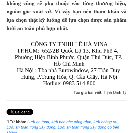
không cũng sẽ phụ thuộc vào từng thương hiệu,
nguồn gốc xuất xứ. Vì vậy bạn nên tham khảo và
lựa chọn thật kỹ lưỡng để lựa chọn được sản phẩm
lưới an toàn phù hợp nhất.
CÔNG TY TNHH LÊ HÀ VINA
TP.HCM:  652/2B Quốc Lộ 13, Khu Phố 4,  
Phường Hiệp Bình Phước, Quận Thủ Đức, TP. 
Hồ Chí Minh
Hà Nội : Tòa nhà Eurowindow, 27 Trần Duy 
Hưng, P.Trung Hòa, Q. Cầu Giấy, Hà Nội
Hotline: 0983 514 800
Tác giả bài viết:
Trịnh Đình Tý
Từ khóa:
Lưới an toàn
,
lưới bao che công trình
,
lưới chống rơi
,
Lưới an toàn trong xây dựng
,
Lưới an toàn trong xây dựng có bền
không