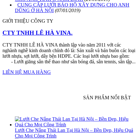
CUNG CẤP LƯỚI BẢO HỘ XÂY DỰNG CHO ANH
DŨNG Ở HÀ NỘI
(07/01/2019)
GIỚI THIỆU CÔNG TY
CTY TNHH LÊ HÀ VINA.
CTY TNHH LÊ HÀ VINA thành lập vào năm 2011 với các
nghành nghề kinh doanh chính đó là: Sản xuất và bán buôn các loại
lưới nhựa, sợi lưới, dây bện HDPE. Các loại lưới nhựa bao gồm:
- Lưới giăng sân thể thao như sân bóng đá, sân tennis, sân tập...
LIÊN HỆ MUA HÀNG
SẢN PHẨM NỔI BẬT
Lưới Che Nắng Thái Lan Tại Hà Nội – Bền Đẹp, Hiệu Quả
Cho Mọi Công Trình