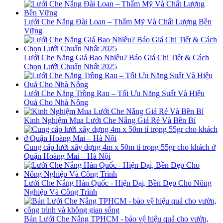
Lưới Che Nắng Đài Loan – Thẩm Mỹ Và Chất Lượng Bền
Vững
Lưới Che Nắng Giá Bao Nhiêu? Báo Giá Chi Tiết & Cách
Chọn Lưới Chuẩn Nhất 2025
Lưới Che Nắng Trồng Rau – Tối Ưu Năng Suất Và Hiệu
Quả Cho Nhà Nông
Kinh Nghiệm Mua Lưới Che Nắng Giá Rẻ Và Bền Bỉ
Cung cấp lưới xây dựng 4m x 50m tỉ trọng 55gr cho khách ở
Quận Hoàng Mai – Hà Nội
Lưới Che Nắng Hàn Quốc - Hiện Đại, Bền Đẹp Cho Nông
Nghiệp Và Công Trình
Bán Lưới Che Nắng TPHCM - bảo vệ hiệu quả cho vườn,