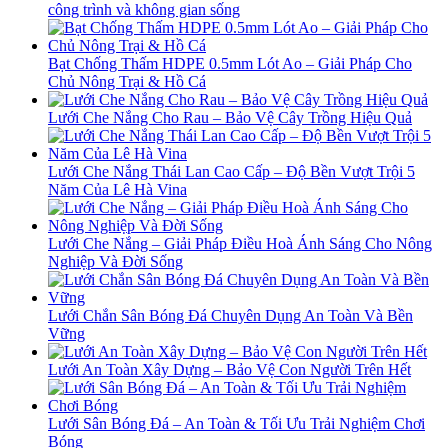
công trình và không gian sống
Bạt Chống Thấm HDPE 0.5mm Lót Ao – Giải Pháp Cho
Chủ Nông Trại & Hồ Cá
Lưới Che Nắng Cho Rau – Bảo Vệ Cây Trồng Hiệu Quả
Lưới Che Nắng Thái Lan Cao Cấp – Độ Bền Vượt Trội 5
Năm Của Lê Hà Vina
Lưới Che Nắng – Giải Pháp Điều Hoà Ánh Sáng Cho Nông
Nghiệp Và Đời Sống
Lưới Chắn Sân Bóng Đá Chuyên Dụng An Toàn Và Bền
Vững
Lưới An Toàn Xây Dựng – Bảo Vệ Con Người Trên Hết
Lưới Sân Bóng Đá – An Toàn & Tối Ưu Trải Nghiệm Chơi
Bóng