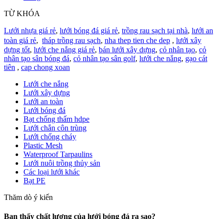
TỪ KHÓA
Lưới nhựa giá rẻ
,
lưới bóng đá giá rẻ
,
trồng rau sạch tại nhà
,
lưới an
toàn giá rẻ
,
tháp trồng rau sạch
,
nha thep tien che dep
,
lưới xây
dựng tốt
,
lưới che nắng giá rẻ
,
bán lưới xây dựng
,
cỏ nhân tạo
,
cỏ
nhân tạo sân bóng đá
,
cỏ nhân tạo sân golf
,
lưới che nắng
,
gạo cát
tiên
,
cap chong xoan
Lưới che nắng
Lưới xây dựng
Lưới an toàn
Lưới bóng đá
Bạt chống thấm hdpe
Lưới chắn côn trùng
Lưới chống cháy
Plastic Mesh
Waterproof Tarpaulins
Lưới nuôi trồng thủy sản
Các loại lưới khác
Bạt PE
Thăm dò ý kiến
Bạn thấy chất lượng của lưới bóng đá ra sao?