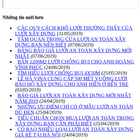
Những tin mới hơn
CÁC QUY CÁCH KHỔ LƯỚI THƯỜNG THẤY CỦA
LƯỚI XÂY DỰNG
(31/05/2019)
TẦM QUAN TRỌNG CỦA LƯỚI AN TOÀN XÂY
DỰNG BẠN NÊN BIẾT
(07/06/2019)
BẢNG BÁO GIÁ LƯỚI AN TOÀN XÂY DỰNG MỚI
NHẤT
(07/06/2019)
BÁN 1200M2 LƯỚI CHỐNG BỤI CHO ANH HOÀNG
VĨNH PHÚC
(24/06/2019)
TÌM HIỂU LƯỚI CHỐNG BỤI 4X50M
(25/05/2019)
LÊ HÀ VINA CUNG CẤP 500 MÉT VUÔNG LƯỚI
BẢO HỘ XÂY DỰNG CHO ANH HIỀN Ở BẾN TRE
(03/05/2019)
BÁO GIÁ LƯỚI AN TOÀN XÂY DỰNG MỚI NHẤT
NĂM 2019
(24/04/2019)
NHỮNG ƯU ĐIỂM CHỈ CÓ Ở MẪU LƯỚI AN TOÀN
DÙ ĐEN
(25/04/2019)
TIÊU CHUẨN CHỌN MUA LƯỚI AN TOÀN TRONG
XÂY DỰNG BẠN CẦN PHẢI BIẾT
(25/04/2019)
CÓ BAO NHIÊU LOẠI LƯỚI AN TOÀN XÂY DỰNG
GIÁ RẺ TẠI HÀ NỘI
(24/04/2019)