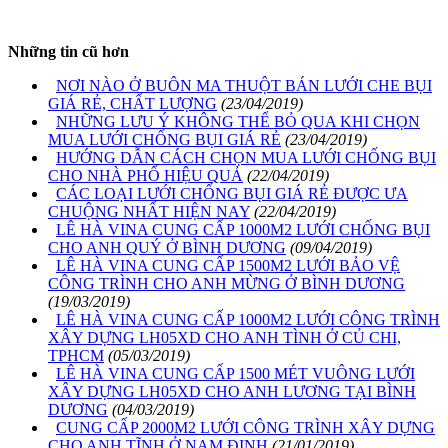
Những tin cũ hơn
NƠI NÀO Ở BUÔN MA THUỘT BÁN LƯỚI CHE BỤI
GIÁ RẺ, CHẤT LƯỢNG
(23/04/2019)
NHỮNG LƯU Ý KHÔNG THỂ BỎ QUA KHI CHỌN
MUA LƯỚI CHỐNG BỤI GIÁ RẺ
(23/04/2019)
HƯỚNG DẪN CÁCH CHỌN MUA LƯỚI CHỐNG BỤI
CHO NHÀ PHỐ HIỆU QUẢ
(22/04/2019)
CÁC LOẠI LƯỚI CHỐNG BỤI GIÁ RẺ ĐƯỢC ƯA
CHUỘNG NHẤT HIỆN NAY
(22/04/2019)
LÊ HÀ VINA CUNG CẤP 1000M2 LƯỚI CHỐNG BỤI
CHO ANH QUÝ Ở BÌNH DƯƠNG
(09/04/2019)
LÊ HÀ VINA CUNG CẤP 1500M2 LƯỚI BẢO VỆ
CÔNG TRÌNH CHO ANH MỪNG Ở BÌNH DƯƠNG
(19/03/2019)
LÊ HÀ VINA CUNG CẤP 1000M2 LƯỚI CÔNG TRÌNH
XÂY DỰNG LH05XD CHO ANH TÌNH Ở CỦ CHI,
TPHCM
(05/03/2019)
LÊ HÀ VINA CUNG CẤP 1500 MÉT VUÔNG LƯỚI
XÂY DỰNG LH05XD CHO ANH LƯƠNG TẠI BÌNH
DƯƠNG
(04/03/2019)
CUNG CẤP 2000M2 LƯỚI CÔNG TRÌNH XÂY DỰNG
CHO ANH TĨNH Ở NAM ĐỊNH
(21/01/2019)