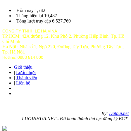
Hôm nay
1,742
Tháng hiện tại
19,487
Tổng lượt truy cập
6,527,769
CÔNG TY TNHH LÊ HÀ VINA
TP.HCM: 42A đường 12, Khu Phố 2, Phường Hiệp Bình, Tp. Hồ
Chí Minh
Hà Nội : Nhà số 1, Ngõ 220, Đường Tây Tựu, Phường Tây Tựu,
Tp
. Hà Nội.
Hotline: 0983 514 800
Giới thiệu
|
Lưới nhựa
|
Thành viên
|
Liên hệ
By:
Datbui.net
LUOINHUA.NET - Đã hoàn thành thủ tục đăng ký BCT