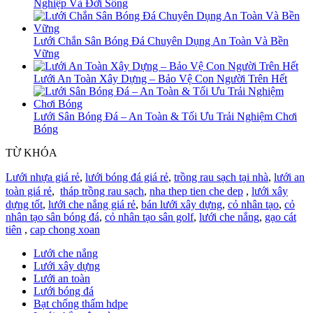
Nghiệp Và Đời Sống
Lưới Chắn Sân Bóng Đá Chuyên Dụng An Toàn Và Bền
Vững
Lưới An Toàn Xây Dựng – Bảo Vệ Con Người Trên Hết
Lưới Sân Bóng Đá – An Toàn & Tối Ưu Trải Nghiệm Chơi
Bóng
TỪ KHÓA
Lưới nhựa giá rẻ
,
lưới bóng đá giá rẻ
,
trồng rau sạch tại nhà
,
lưới an
toàn giá rẻ
,
tháp trồng rau sạch
,
nha thep tien che dep
,
lưới xây
dựng tốt
,
lưới che nắng giá rẻ
,
bán lưới xây dựng
,
cỏ nhân tạo
,
cỏ
nhân tạo sân bóng đá
,
cỏ nhân tạo sân golf
,
lưới che nắng
,
gạo cát
tiên
,
cap chong xoan
Lưới che nắng
Lưới xây dựng
Lưới an toàn
Lưới bóng đá
Bạt chống thấm hdpe