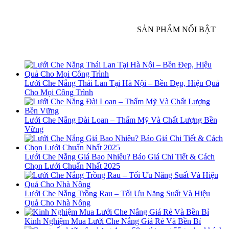
SẢN PHẨM NỔI BẬT
Lưới Che Nắng Thái Lan Tại Hà Nội – Bền Đẹp, Hiệu Quả
Cho Mọi Công Trình
Lưới Che Nắng Đài Loan – Thẩm Mỹ Và Chất Lượng Bền
Vững
Lưới Che Nắng Giá Bao Nhiêu? Báo Giá Chi Tiết & Cách
Chọn Lưới Chuẩn Nhất 2025
Lưới Che Nắng Trồng Rau – Tối Ưu Năng Suất Và Hiệu
Quả Cho Nhà Nông
Kinh Nghiệm Mua Lưới Che Nắng Giá Rẻ Và Bền Bỉ