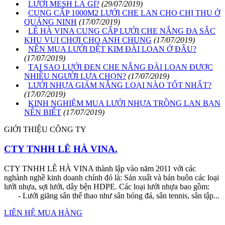
LƯỚI MESH LÀ GÌ?
(29/07/2019)
CUNG CẤP 1000M2 LƯỚI CHE LAN CHO CHỊ THU Ở
QUẢNG NINH
(17/07/2019)
LÊ HÀ VINA CUNG CẤP LƯỚI CHE NẮNG ĐA SẮC
KHU VUI CHƠI CHO ANH CHUNG
(17/07/2019)
NÊN MUA LƯỚI DỆT KIM ĐÀI LOAN Ở ĐÂU?
(17/07/2019)
TẠI SAO LƯỚI ĐEN CHE NẮNG ĐÀI LOAN ĐƯỢC
NHIỀU NGƯỜI LỰA CHỌN?
(17/07/2019)
LƯỚI NHỰA GIẢM NẮNG LOẠI NÀO TỐT NHẤT?
(17/07/2019)
KINH NGHIỆM MUA LƯỚI NHỰA TRỒNG LAN BẠN
NÊN BIẾT
(17/07/2019)
GIỚI THIỆU CÔNG TY
CTY TNHH LÊ HÀ VINA.
CTY TNHH LÊ HÀ VINA thành lập vào năm 2011 với các
nghành nghề kinh doanh chính đó là: Sản xuất và bán buôn các loại
lưới nhựa, sợi lưới, dây bện HDPE. Các loại lưới nhựa bao gồm:
- Lưới giăng sân thể thao như sân bóng đá, sân tennis, sân tập...
LIÊN HỆ MUA HÀNG