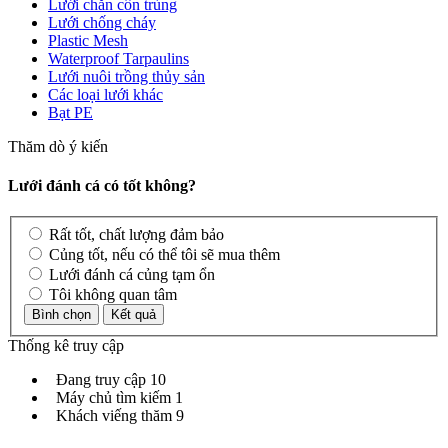
Lưới chắn côn trùng
Lưới chống cháy
Plastic Mesh
Waterproof Tarpaulins
Lưới nuôi trồng thủy sản
Các loại lưới khác
Bạt PE
Thăm dò ý kiến
Lưới đánh cá có tốt không?
Rất tốt, chất lượng đảm bảo
Củng tốt, nếu có thể tôi sẽ mua thêm
Lưới đánh cá củng tạm ổn
Tôi không quan tâm
Thống kê truy cập
Đang truy cập
10
Máy chủ tìm kiếm
1
Khách viếng thăm
9