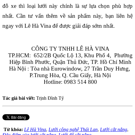
đỗ xe thì loại lưới này chính là sự lựa chọn phù hợp 
nhất. Cần tư vấn thêm về sản phẩm này, bạn liên hệ 
ngay với Lê Hà Vina để được giải đáp sớm nhất.
CÔNG TY TNHH LÊ HÀ VINA
TP.HCM:  652/2B Quốc Lộ 13, Khu Phố 4,  Phường 
Hiệp Bình Phước, Quận Thủ Đức, TP. Hồ Chí Minh
Hà Nội : Tòa nhà Eurowindow, 27 Trần Duy Hưng, 
P.Trung Hòa, Q. Cầu Giấy, Hà Nội
Hotline: 0983 514 800
Tác giả bài viết:
Trịnh Đình Tý
Từ khóa:
Lê Hà Vina
,
Lưới công nghệ Thái Lan
,
Lưới cắt nắng
,
Đặc điểm của lưới cắt nắng
,
Lưới để cắt nắng