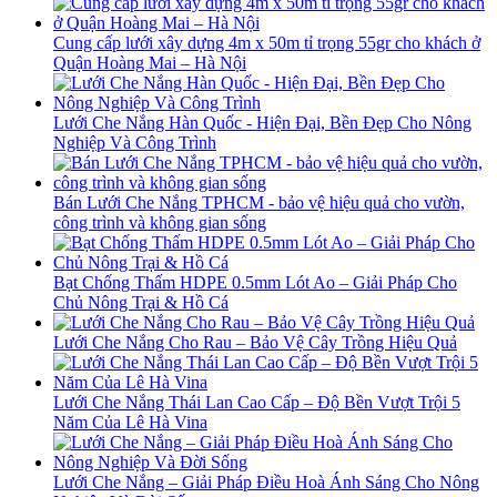
Cung cấp lưới xây dựng 4m x 50m tỉ trọng 55gr cho khách ở
Quận Hoàng Mai – Hà Nội
Lưới Che Nắng Hàn Quốc - Hiện Đại, Bền Đẹp Cho Nông
Nghiệp Và Công Trình
Bán Lưới Che Nắng TPHCM - bảo vệ hiệu quả cho vườn,
công trình và không gian sống
Bạt Chống Thấm HDPE 0.5mm Lót Ao – Giải Pháp Cho
Chủ Nông Trại & Hồ Cá
Lưới Che Nắng Cho Rau – Bảo Vệ Cây Trồng Hiệu Quả
Lưới Che Nắng Thái Lan Cao Cấp – Độ Bền Vượt Trội 5
Năm Của Lê Hà Vina
Lưới Che Nắng – Giải Pháp Điều Hoà Ánh Sáng Cho Nông