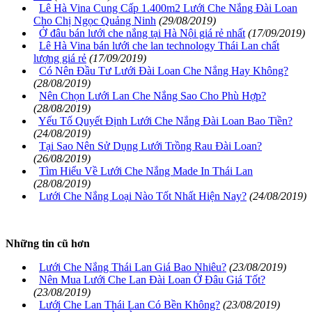
Lê Hà Vina Cung Cấp 1.400m2 Lưới Che Nắng Đài Loan
Cho Chị Ngọc Quảng Ninh
(29/08/2019)
Ở đâu bán lưới che nắng tại Hà Nội giá rẻ nhất
(17/09/2019)
Lê Hà Vina bán lưới che lan technology Thái Lan chất
lượng giá rẻ
(17/09/2019)
Có Nên Đầu Tư Lưới Đài Loan Che Nắng Hay Không?
(28/08/2019)
Nên Chọn Lưới Lan Che Nắng Sao Cho Phù Hợp?
(28/08/2019)
Yếu Tố Quyết Định Lưới Che Nắng Đài Loan Bao Tiền?
(24/08/2019)
Tại Sao Nên Sử Dụng Lưới Trồng Rau Đài Loan?
(26/08/2019)
Tìm Hiểu Về Lưới Che Nắng Made In Thái Lan
(28/08/2019)
Lưới Che Nắng Loại Nào Tốt Nhất Hiện Nay?
(24/08/2019)
Những tin cũ hơn
Lưới Che Nắng Thái Lan Giá Bao Nhiêu?
(23/08/2019)
Nên Mua Lưới Che Lan Đài Loan Ở Đâu Giá Tốt?
(23/08/2019)
Lưới Che Lan Thái Lan Có Bền Không?
(23/08/2019)