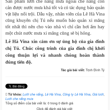
Sản phẩm lưới che nắng mưa ngoài che nắng còn
cản được nước mưa khá tốt và có tác dụng bảo quản
vật liệu nổi trội. Dẫu vậy, nhân viên của Lê Hà Vina
cũng khuyên chị Tú nếu muốn bảo quản xi măng
tốt nhất thì nên cho vào nhà vì chỉ cần hơi ẩm hay
một chút nước mưa xi măng cũng sẽ bị hỏng.
Lê Hà Vina xin cảm ơn sự ủng hộ của gia đình
chị Tú. Chúc công trình của gia đình chị khởi
công thuận lợi và nhanh chóng hoàn thành
đúng tiến độ.
Tác giả bài viết:
Trịnh Đình Tý
Từ khóa:
Lưới che nắng
,
Lê Hà Vina
,
Công ty Lê Hà Vina
,
Giá lưới
,
Lưới che nắng mưa
Tổng số điểm của bài viết là: 0 trong 0 đánh giá
Click để đánh giá bài viết