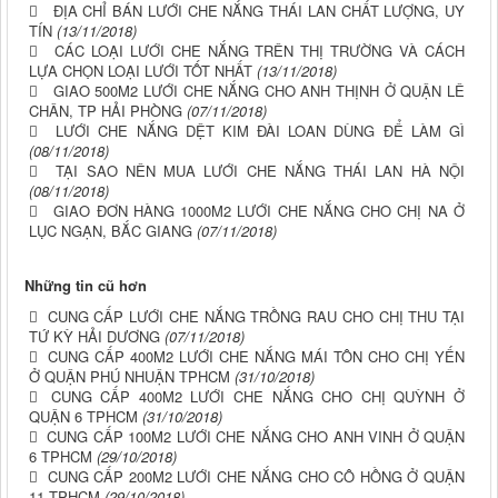
ĐỊA CHỈ BÁN LƯỚI CHE NẮNG THÁI LAN CHẤT LƯỢNG, UY
TÍN
(13/11/2018)
CÁC LOẠI LƯỚI CHE NẮNG TRÊN THỊ TRƯỜNG VÀ CÁCH
LỰA CHỌN LOẠI LƯỚI TỐT NHẤT
(13/11/2018)
GIAO 500M2 LƯỚI CHE NẮNG CHO ANH THỊNH Ở QUẬN LÊ
CHÂN, TP HẢI PHÒNG
(07/11/2018)
LƯỚI CHE NẮNG DỆT KIM ĐÀI LOAN DÙNG ĐỂ LÀM GÌ
(08/11/2018)
TẠI SAO NÊN MUA LƯỚI CHE NẮNG THÁI LAN HÀ NỘI
(08/11/2018)
GIAO ĐƠN HÀNG 1000M2 LƯỚI CHE NẮNG CHO CHỊ NA Ở
LỤC NGẠN, BẮC GIANG
(07/11/2018)
Những tin cũ hơn
CUNG CẤP LƯỚI CHE NẮNG TRỒNG RAU CHO CHỊ THU TẠI
TỨ KỲ HẢI DƯƠNG
(07/11/2018)
CUNG CẤP 400M2 LƯỚI CHE NẮNG MÁI TÔN CHO CHỊ YẾN
Ở QUẬN PHÚ NHUẬN TPHCM
(31/10/2018)
CUNG CẤP 400M2 LƯỚI CHE NẮNG CHO CHỊ QUỲNH Ở
QUẬN 6 TPHCM
(31/10/2018)
CUNG CẤP 100M2 LƯỚI CHE NẮNG CHO ANH VINH Ở QUẬN
6 TPHCM
(29/10/2018)
CUNG CẤP 200M2 LƯỚI CHE NẮNG CHO CÔ HỒNG Ở QUẬN
11 TPHCM
(29/10/2018)