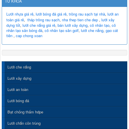
TỪ KHÓA
Lưới nhựa giá rẻ
,
lưới bóng đá giá rẻ
,
trồng rau sạch tại nhà
,
lưới an
toàn giá rẻ
,
tháp trồng rau sạch
,
nha thep tien che dep
,
lưới xây
dựng tốt
,
lưới che nắng giá rẻ
,
bán lưới xây dựng
,
cỏ nhân tạo
,
cỏ
nhân tạo sân bóng đá
,
cỏ nhân tạo sân golf
,
lưới che nắng
,
gạo cát
tiên
,
cap chong xoan
Lưới che nắng
Lưới xây dựng
Lưới an toàn
Lưới bóng đá
Bạt chống thấm hdpe
Lưới chắn côn trùng