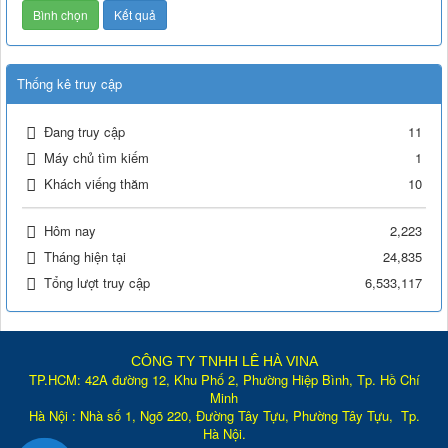
Thống kê truy cập
Đang truy cập
11
Máy chủ tìm kiếm
1
Khách viếng thăm
10
Hôm nay
2,223
Tháng hiện tại
24,835
Tổng lượt truy cập
6,533,117
CÔNG TY TNHH LÊ HÀ VINA
TP.HCM: 42A đường 12, Khu Phố 2, Phường Hiệp Bình, Tp. Hồ Chí
Minh
Hà Nội : Nhà số 1, Ngõ 220, Đường Tây Tựu, Phường Tây Tựu, Tp
.
Hà Nội.