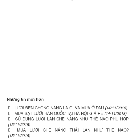
Những tin mới hơn
LƯỚI ĐEN CHỐNG NẮNG LÀ GÌ VÀ MUA Ở ĐÂU
(14/11/2018)
MUA BẠT LƯỚI HÀN QUỐC TẠI HÀ NỘI GIÁ RẺ
(14/11/2018)
SỬ DỤNG LƯỚI LAN CHE NẮNG NHƯ THẾ NÀO PHÙ HỢP
(15/11/2018)
MUA LƯỚI CHE NẮNG THÁI LAN NHƯ THẾ NÀO?
(15/11/2018)