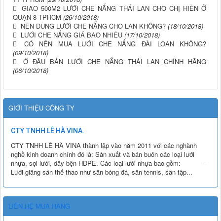
GIAO 500M2 LƯỚI CHE NẮNG THÁI LAN CHO CHỊ HIỀN Ở
QUẬN 8 TPHCM
(26/10/2018)
NÊN DÙNG LƯỚI CHE NẮNG CHO LAN KHÔNG?
(18/10/2018)
LƯỚI CHE NẮNG GIÁ BAO NHIÊU
(17/10/2018)
CÓ NÊN MUA LƯỚI CHE NẮNG ĐÀI LOAN KHÔNG?
(09/10/2018)
Ở ĐÂU BÁN LƯỚI CHE NẮNG THÁI LAN CHÍNH HÃNG
(06/10/2018)
GIỚI THIỆU CÔNG TY
CTY TNHH LÊ HÀ VINA.
CTY TNHH LÊ HÀ VINA thành lập vào năm 2011 với các nghành
nghề kinh doanh chính đó là: Sản xuất và bán buôn các loại lưới
nhựa, sợi lưới, dây bện HDPE. Các loại lưới nhựa bao gồm: -
Lưới giăng sân thể thao như sân bóng đá, sân tennis, sân tập...
LIÊN HỆ MUA HÀNG