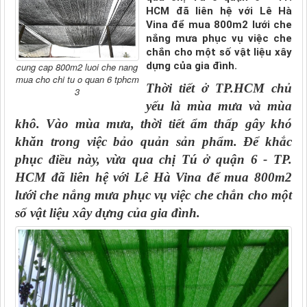
HCM đã liên hệ với Lê Hà
Vina để mua 800m2 lưới che
nắng mưa phục vụ việc che
chắn cho một số vật liệu xây
dựng của gia đình.
cung cap 800m2 luoi che nang
mua cho chi tu o quan 6 tphcm
Thời tiết ở TP.HCM chủ
3
yếu là mùa mưa và mùa
khô. Vào mùa mưa, thời tiết ẩm thấp gây khó
khăn trong việc bảo quản sản phẩm. Để khắc
phục điều này, vừa qua chị Tú ở quận 6 - TP.
HCM đã liên hệ với
Lê Hà Vina
để mua 800m2
lưới che nắng mưa
phục vụ việc che chắn cho một
số vật liệu xây dựng của gia đình.