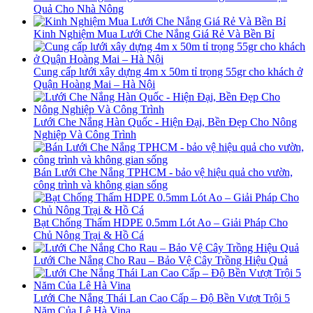
Quả Cho Nhà Nông
Kinh Nghiệm Mua Lưới Che Nắng Giá Rẻ Và Bền Bỉ
Cung cấp lưới xây dựng 4m x 50m tỉ trọng 55gr cho khách ở
Quận Hoàng Mai – Hà Nội
Lưới Che Nắng Hàn Quốc - Hiện Đại, Bền Đẹp Cho Nông
Nghiệp Và Công Trình
Bán Lưới Che Nắng TPHCM - bảo vệ hiệu quả cho vườn,
công trình và không gian sống
Bạt Chống Thấm HDPE 0.5mm Lót Ao – Giải Pháp Cho
Chủ Nông Trại & Hồ Cá
Lưới Che Nắng Cho Rau – Bảo Vệ Cây Trồng Hiệu Quả
Lưới Che Nắng Thái Lan Cao Cấp – Độ Bền Vượt Trội 5
Năm Của Lê Hà Vina