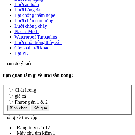
Lưới an toàn
Lưới bóng đá
Bạt chống thấm hdpe
Lưới chắn côn trùng
Lưới chống cháy
Plastic Mesh
Waterproof Tarpaulins
Lưới nuôi trồng thủy sản
Các loại lưới khác
Bạt PE
Thăm dò ý kiến
Bạn quan tâm gì về lưới sân bóng?
Chất lượng
giá cả
Phương án 1 & 2
Thống kê truy cập
Đang truy cập
12
Máy chủ tìm kiếm
1