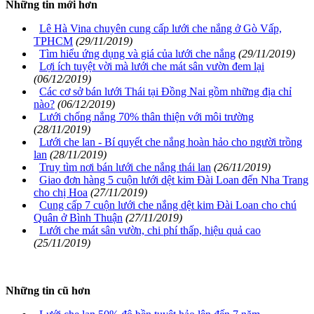
Những tin mới hơn
Lê Hà Vina chuyên cung cấp lưới che nắng ở Gò Vấp,
TPHCM
(29/11/2019)
Tìm hiểu ứng dụng và giá của lưới che nắng
(29/11/2019)
Lợi ích tuyệt vời mà lưới che mát sân vườn đem lại
(06/12/2019)
Các cơ sở bán lưới Thái tại Đồng Nai gồm những địa chỉ
nào?
(06/12/2019)
Lưới chống nắng 70% thân thiện với môi trường
(28/11/2019)
Lưới che lan - Bí quyết che nắng hoàn hảo cho người trồng
lan
(28/11/2019)
Truy tìm nơi bán lưới che nắng thái lan
(26/11/2019)
Giao đơn hàng 5 cuộn lưới dệt kim Đài Loan đến Nha Trang
cho chị Hoa
(27/11/2019)
Cung cấp 7 cuộn lưới che nắng dệt kim Đài Loan cho chú
Quân ở Bình Thuận
(27/11/2019)
Lưới che mát sân vườn, chi phí thấp, hiệu quả cao
(25/11/2019)
Những tin cũ hơn