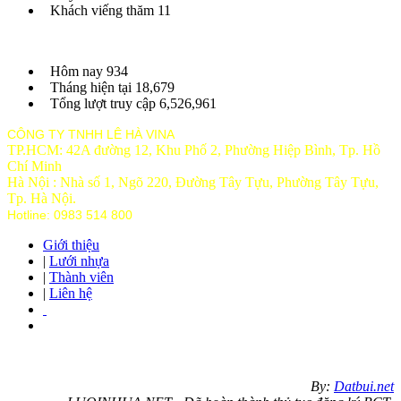
Khách viếng thăm
11
Hôm nay
934
Tháng hiện tại
18,679
Tổng lượt truy cập
6,526,961
CÔNG TY TNHH LÊ HÀ VINA
TP.HCM: 42A đường 12, Khu Phố 2, Phường Hiệp Bình, Tp. Hồ
Chí Minh
Hà Nội : Nhà số 1, Ngõ 220, Đường Tây Tựu, Phường Tây Tựu,
Tp
. Hà Nội.
Hotline: 0983 514 800
Giới thiệu
|
Lưới nhựa
|
Thành viên
|
Liên hệ
By:
Datbui.net