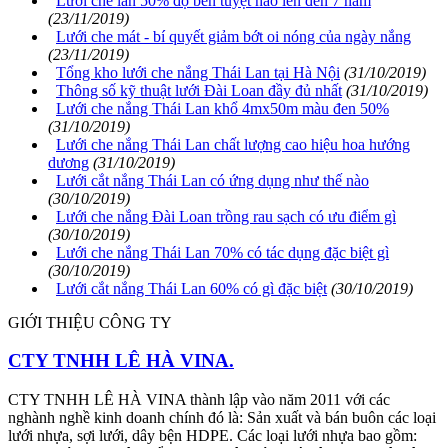
Lưới che lan 50% độ bền tuyệt hảo lên đến 7 năm
(23/11/2019)
Lưới che mát - bí quyết giảm bớt oi nóng của ngày nắng
(23/11/2019)
Tổng kho lưới che nắng Thái Lan tại Hà Nội
(31/10/2019)
Thông số kỹ thuật lưới Đài Loan đầy đủ nhất
(31/10/2019)
Lưới che nắng Thái Lan khổ 4mx50m màu đen 50%
(31/10/2019)
Lưới che nắng Thái Lan chất lượng cao hiệu hoa hướng
dương
(31/10/2019)
Lưới cắt nắng Thái Lan có ứng dụng như thế nào
(30/10/2019)
Lưới che nắng Đài Loan trồng rau sạch có ưu điểm gì
(30/10/2019)
Lưới che nắng Thái Lan 70% có tác dụng đặc biệt gì
(30/10/2019)
Lưới cắt nắng Thái Lan 60% có gì đặc biệt
(30/10/2019)
GIỚI THIỆU CÔNG TY
CTY TNHH LÊ HÀ VINA.
CTY TNHH LÊ HÀ VINA thành lập vào năm 2011 với các
nghành nghề kinh doanh chính đó là: Sản xuất và bán buôn các loại
lưới nhựa, sợi lưới, dây bện HDPE. Các loại lưới nhựa bao gồm: