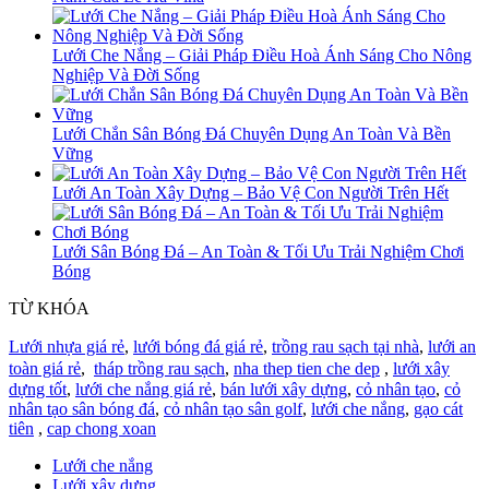
Lưới Che Nắng – Giải Pháp Điều Hoà Ánh Sáng Cho Nông
Nghiệp Và Đời Sống
Lưới Chắn Sân Bóng Đá Chuyên Dụng An Toàn Và Bền
Vững
Lưới An Toàn Xây Dựng – Bảo Vệ Con Người Trên Hết
Lưới Sân Bóng Đá – An Toàn & Tối Ưu Trải Nghiệm Chơi
Bóng
TỪ KHÓA
Lưới nhựa giá rẻ
,
lưới bóng đá giá rẻ
,
trồng rau sạch tại nhà
,
lưới an
toàn giá rẻ
,
tháp trồng rau sạch
,
nha thep tien che dep
,
lưới xây
dựng tốt
,
lưới che nắng giá rẻ
,
bán lưới xây dựng
,
cỏ nhân tạo
,
cỏ
nhân tạo sân bóng đá
,
cỏ nhân tạo sân golf
,
lưới che nắng
,
gạo cát
tiên
,
cap chong xoan
Lưới che nắng
Lưới xây dựng