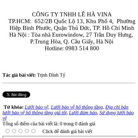
CÔNG TY TNHH LÊ HÀ VINA
TP.HCM:  652/2B Quốc Lộ 13, Khu Phố 4,  Phường 
Hiệp Bình Phước, Quận Thủ Đức, TP. Hồ Chí Minh
Hà Nội : Tòa nhà Eurowindow, 27 Trần Duy Hưng, 
P.Trung Hòa, Q. Cầu Giấy, Hà Nội
Hotline: 0983 514 800
Tác giả bài viết:
Trịnh Đình Tý
Từ khóa:
Lưới bảo vệ
,
Lưới bảo vệ hố thông tầng
,
Địa chỉ bán
lưới bảo vệ hố thông tầng giá tốt
,
Lưới đảm bảo
,
Sử dụng lưới bảo
vệ
Tổng số điểm của bài viết là: 0 trong 0 đánh giá
Click để đánh giá bài viết