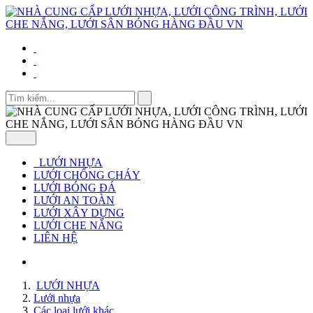
LƯỚI NHỰA
LƯỚI CHỐNG CHÁY
LƯỚI BÓNG ĐÁ
LƯỚI AN TOÀN
LƯỚI XÂY DỰNG
LƯỚI CHE NẮNG
LIÊN HỆ
LƯỚI NHỰA
Lưới nhựa
Các loại lưới khác