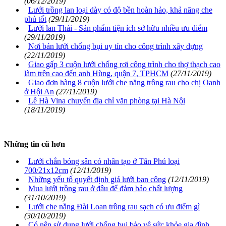
(06/12/2019)
Lưới trồng lan loại dày có độ bền hoàn hảo, khả năng che
phủ tốt
(29/11/2019)
Lưới lan Thái - Sản phẩm tiện ích sở hữu nhiều ưu điểm
(29/11/2019)
Nơi bán lưới chống bụi uy tín cho công trình xây dựng
(22/11/2019)
Giao gấp 3 cuộn lưới chống rơi công trình cho thợ thạch cao
làm trên cao đến anh Hùng, quận 7, TPHCM
(27/11/2019)
Giao đơn hàng 8 cuộn lưới che nắng trồng rau cho chị Oanh
ở Hội An
(27/11/2019)
Lê Hà Vina chuyển địa chỉ văn phòng tại Hà Nội
(18/11/2019)
Những tin cũ hơn
Lưới chắn bóng sân cỏ nhân tạo ở Tân Phú loại
700/21x12cm
(12/11/2019)
Những yếu tố quyết định giá lưới ban công
(12/11/2019)
Mua lưới trồng rau ở đâu để đảm bảo chất lượng
(31/10/2019)
Lưới che nắng Đài Loan trồng rau sạch có ưu điểm gì
(30/10/2019)
Có nên sử dụng lưới chống bụi bảo vệ sức khỏe gia đình