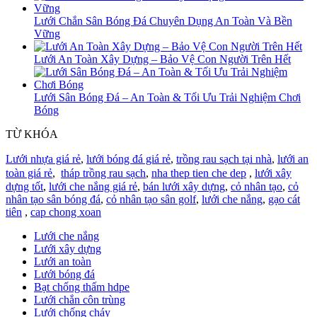
Lưới Chắn Sân Bóng Đá Chuyên Dụng An Toàn Và Bền
Vững
Lưới An Toàn Xây Dựng – Bảo Vệ Con Người Trên Hết
Lưới Sân Bóng Đá – An Toàn & Tối Ưu Trải Nghiệm Chơi
Bóng
TỪ KHÓA
Lưới nhựa giá rẻ
,
lưới bóng đá giá rẻ
,
trồng rau sạch tại nhà
,
lưới an
toàn giá rẻ
,
tháp trồng rau sạch
,
nha thep tien che dep
,
lưới xây
dựng tốt
,
lưới che nắng giá rẻ
,
bán lưới xây dựng
,
cỏ nhân tạo
,
cỏ
nhân tạo sân bóng đá
,
cỏ nhân tạo sân golf
,
lưới che nắng
,
gạo cát
tiên
,
cap chong xoan
Lưới che nắng
Lưới xây dựng
Lưới an toàn
Lưới bóng đá
Bạt chống thấm hdpe
Lưới chắn côn trùng
Lưới chống cháy