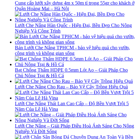
Cung cấp lưới xây dựng 4m x 50m tỉ trọng 55gr cho khách ở
Quận Hoàng Mai – Hà Nội
Lưới Che Nắng Hàn Quốc - Hiện Đại, Bền Đẹp Cho Nông
Nghiệp Và Công Trình
Bán Lưới Che Nắng TPHCM - bảo vệ hiệu quả cho vườn,
công trình và không gian sống
Bạt Chống Thấm HDPE 0.5mm Lót Ao – Giải Pháp Cho
Chủ Nông Trại & Hồ Cá
Lưới Che Nắng Cho Rau – Bảo Vệ Cây Trồng Hiệu Quả
Lưới Che Nắng Thái Lan Cao Cấp – Độ Bền Vượt Trội 5
Năm Của Lê Hà Vina
Lưới Che Nắng – Giải Pháp Điều Hoà Ánh Sáng Cho Nông
Nghiệp Và Đời Sống