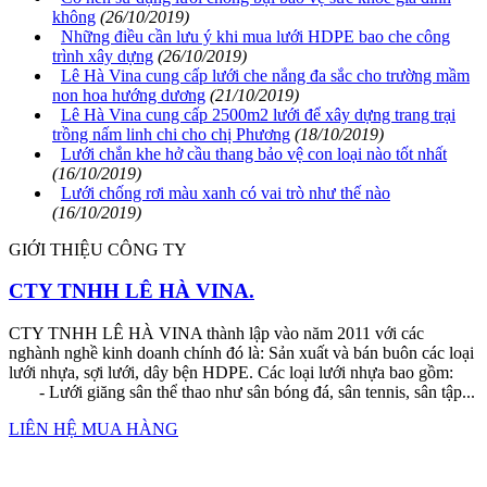
không
(26/10/2019)
Những điều cần lưu ý khi mua lưới HDPE bao che công
trình xây dựng
(26/10/2019)
Lê Hà Vina cung cấp lưới che nắng đa sắc cho trường mầm
non hoa hướng dương
(21/10/2019)
Lê Hà Vina cung cấp 2500m2 lưới để xây dựng trang trại
trồng nấm linh chi cho chị Phương
(18/10/2019)
Lưới chắn khe hở cầu thang bảo vệ con loại nào tốt nhất
(16/10/2019)
Lưới chống rơi màu xanh có vai trò như thế nào
(16/10/2019)
GIỚI THIỆU CÔNG TY
CTY TNHH LÊ HÀ VINA.
CTY TNHH LÊ HÀ VINA thành lập vào năm 2011 với các
nghành nghề kinh doanh chính đó là: Sản xuất và bán buôn các loại
lưới nhựa, sợi lưới, dây bện HDPE. Các loại lưới nhựa bao gồm:
- Lưới giăng sân thể thao như sân bóng đá, sân tennis, sân tập...
LIÊN HỆ MUA HÀNG