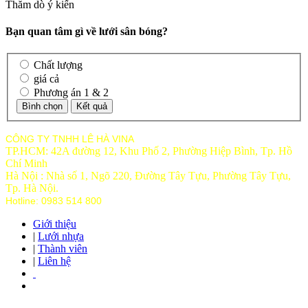
Thăm dò ý kiến
Bạn quan tâm gì về lưới sân bóng?
Chất lượng
giá cả
Phương án 1 & 2
CÔNG TY TNHH LÊ HÀ VINA
TP.HCM: 42A đường 12, Khu Phố 2, Phường Hiệp Bình, Tp. Hồ
Chí Minh
Hà Nội : Nhà số 1, Ngõ 220, Đường Tây Tựu, Phường Tây Tựu,
Tp
. Hà Nội.
Hotline: 0983 514 800
Giới thiệu
|
Lưới nhựa
|
Thành viên
|
Liên hệ