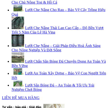
Cho Chủ Nông Trại & Hồ Cá
Lưới Che Nắng Cho Rau – Bảo Vệ Cây Trồng Hiệu
Quả
Lưới Che Nắng Thái Lan Cao Cấp – Độ Bền Vượt
Trội 5 Năm Của Lê Hà Vina
Lưới Che Nắng – Giải Pháp Điều Hoà Ánh Sáng
Cho Nông Nghiệp Và Đời Sống
Lưới Chắn Sân Bóng Đá Chuyên Dụng An Toàn Và
Bền Vững
Lưới An Toàn Xây Dựng – Bảo Vệ Con Người Trên
Hết
Lưới Sân Bóng Đá – An Toàn & Tối Ưu Trải
Nghiệm Chơi Bóng
LIÊN HỆ MUA HÀNG