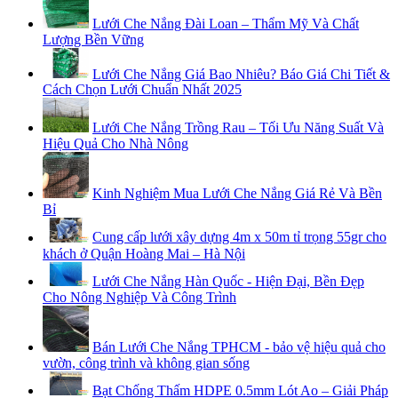
Lưới Che Nắng Đài Loan – Thẩm Mỹ Và Chất
Lượng Bền Vững
Lưới Che Nắng Giá Bao Nhiêu? Báo Giá Chi Tiết &
Cách Chọn Lưới Chuẩn Nhất 2025
Lưới Che Nắng Trồng Rau – Tối Ưu Năng Suất Và
Hiệu Quả Cho Nhà Nông
Kinh Nghiệm Mua Lưới Che Nắng Giá Rẻ Và Bền
Bỉ
Cung cấp lưới xây dựng 4m x 50m tỉ trọng 55gr cho
khách ở Quận Hoàng Mai – Hà Nội
Lưới Che Nắng Hàn Quốc - Hiện Đại, Bền Đẹp
Cho Nông Nghiệp Và Công Trình
Bán Lưới Che Nắng TPHCM - bảo vệ hiệu quả cho
vườn, công trình và không gian sống
Bạt Chống Thấm HDPE 0.5mm Lót Ao – Giải Pháp