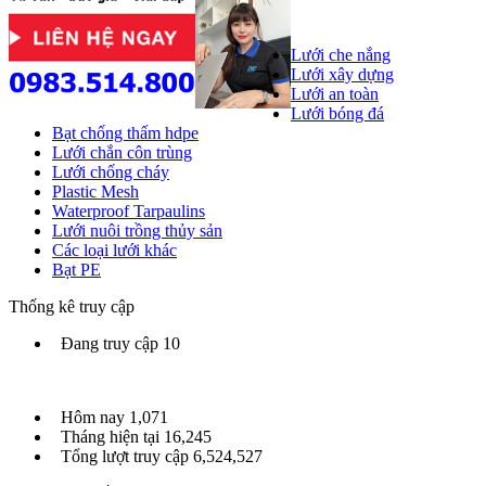
Lưới che nắng
Lưới xây dựng
Lưới an toàn
Lưới bóng đá
Bạt chống thấm hdpe
Lưới chắn côn trùng
Lưới chống cháy
Plastic Mesh
Waterproof Tarpaulins
Lưới nuôi trồng thủy sản
Các loại lưới khác
Bạt PE
Thống kê truy cập
Đang truy cập
10
Hôm nay
1,071
Tháng hiện tại
16,245
Tổng lượt truy cập
6,524,527