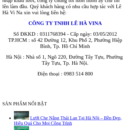
nhập khẩu lưới, công ty chúng tôi luôn lluôn ấy chữ tín
lên làm đầu. Quý khách hàng có nhu cầu hợp tác với Lê
Hà Vi Na xin vui lòng liên hệ:
CÔNG TY TNHH LÊ HÀ VINA
Số ĐKKD : 0311768394 - Cấp ngày: 03/05/2012
TP.HCM : số 42 Đường 12, Khu Phố 2, Phường Hiệp
Bình, Tp. Hồ Chí Minh
Hà Nội : Nhà số 1, Ngõ 220, Đường Tây Tựu, Phường 
Tây Tựu, 
Tp
.
Hà Nội.
Điện thoại : 0983 514 800
SẢN PHẨM NỔI BẬT
Lưới Che Nắng Thái Lan Tại Hà Nội – Bền Đẹp,
Hiệu Quả Cho Mọi Công Trình