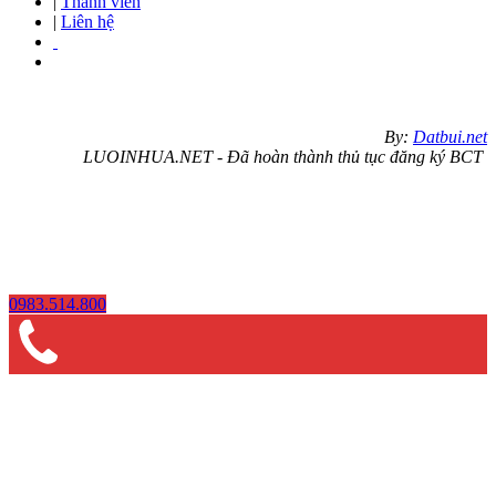
|
Thành viên
|
Liên hệ
By:
Datbui.net
LUOINHUA.NET - Đã hoàn thành thủ tục đăng ký BCT
0983.514.800