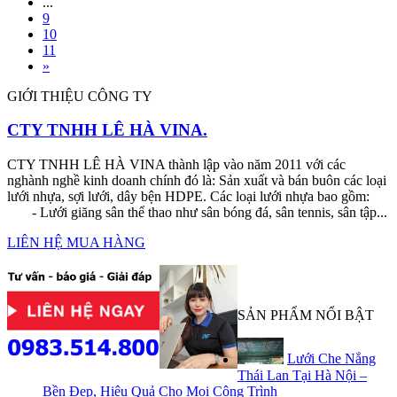
...
9
10
11
»
GIỚI THIỆU CÔNG TY
CTY TNHH LÊ HÀ VINA.
CTY TNHH LÊ HÀ VINA thành lập vào năm 2011 với các
nghành nghề kinh doanh chính đó là: Sản xuất và bán buôn các loại
lưới nhựa, sợi lưới, dây bện HDPE. Các loại lưới nhựa bao gồm:
- Lưới giăng sân thể thao như sân bóng đá, sân tennis, sân tập...
LIÊN HỆ MUA HÀNG
SẢN PHẨM NỔI BẬT
Lưới Che Nắng
Thái Lan Tại Hà Nội –
Bền Đẹp, Hiệu Quả Cho Mọi Công Trình