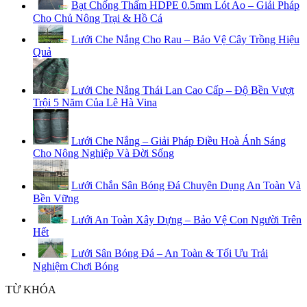
Bạt Chống Thấm HDPE 0.5mm Lót Ao – Giải Pháp
Cho Chủ Nông Trại & Hồ Cá
Lưới Che Nắng Cho Rau – Bảo Vệ Cây Trồng Hiệu
Quả
Lưới Che Nắng Thái Lan Cao Cấp – Độ Bền Vượt
Trội 5 Năm Của Lê Hà Vina
Lưới Che Nắng – Giải Pháp Điều Hoà Ánh Sáng
Cho Nông Nghiệp Và Đời Sống
Lưới Chắn Sân Bóng Đá Chuyên Dụng An Toàn Và
Bền Vững
Lưới An Toàn Xây Dựng – Bảo Vệ Con Người Trên
Hết
Lưới Sân Bóng Đá – An Toàn & Tối Ưu Trải
Nghiệm Chơi Bóng
TỪ KHÓA