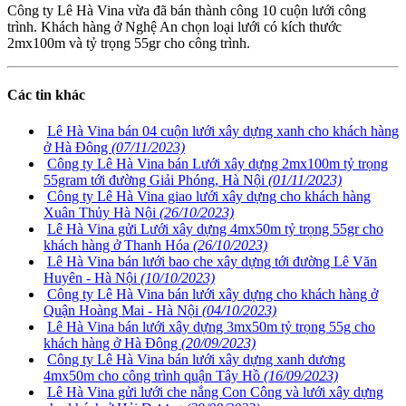
Công ty Lê Hà Vina vừa đã bán thành công 10 cuộn lưới công
trình. Khách hàng ở Nghệ An chọn loại lưới có kích thước
2mx100m và tỷ trọng 55gr cho công trình.
Các tin khác
Lê Hà Vina bán 04 cuộn lưới xây dựng xanh cho khách hàng
ở Hà Đông
(07/11/2023)
Công ty Lê Hà Vina bán Lưới xây dựng 2mx100m tỷ trọng
55gram tới đường Giải Phóng, Hà Nội
(01/11/2023)
Công ty Lê Hà Vina giao lưới xây dựng cho khách hàng
Xuân Thủy Hà Nội
(26/10/2023)
Lê Hà Vina gửi Lưới xây dựng 4mx50m tỷ trọng 55gr cho
khách hàng ở Thanh Hóa
(26/10/2023)
Lê Hà Vina bán lưới bao che xây dựng tới đường Lê Văn
Huyên - Hà Nội
(10/10/2023)
Công ty Lê Hà Vina bán lưới xây dựng cho khách hàng ở
Quận Hoàng Mai - Hà Nội
(04/10/2023)
Lê Hà Vina bán lưới xây dựng 3mx50m tỷ trọng 55g cho
khách hàng ở Hà Đông
(20/09/2023)
Công ty Lê Hà Vina bán lưới xây dựng xanh dương
4mx50m cho công trình quận Tây Hồ
(16/09/2023)
Lê Hà Vina gửi lưới che nắng Con Công và lưới xây dựng