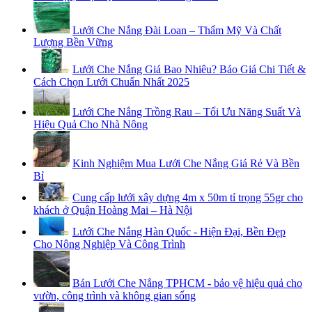
Lưới Che Nắng Đài Loan – Thẩm Mỹ Và Chất
Lượng Bền Vững
Lưới Che Nắng Giá Bao Nhiêu? Báo Giá Chi Tiết &
Cách Chọn Lưới Chuẩn Nhất 2025
Lưới Che Nắng Trồng Rau – Tối Ưu Năng Suất Và
Hiệu Quả Cho Nhà Nông
Kinh Nghiệm Mua Lưới Che Nắng Giá Rẻ Và Bền
Bỉ
Cung cấp lưới xây dựng 4m x 50m tỉ trọng 55gr cho
khách ở Quận Hoàng Mai – Hà Nội
Lưới Che Nắng Hàn Quốc - Hiện Đại, Bền Đẹp
Cho Nông Nghiệp Và Công Trình
Bán Lưới Che Nắng TPHCM - bảo vệ hiệu quả cho
vườn, công trình và không gian sống