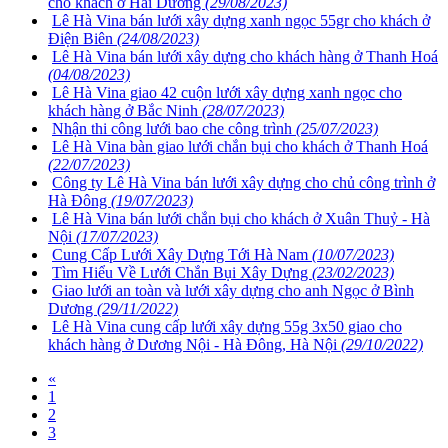
cho khách ở Hải Dương
(29/08/2023)
Lê Hà Vina bán lưới xây dựng xanh ngọc 55gr cho khách ở
Điện Biên
(24/08/2023)
Lê Hà Vina bán lưới xây dựng cho khách hàng ở Thanh Hoá
(04/08/2023)
Lê Hà Vina giao 42 cuộn lưới xây dựng xanh ngọc cho
khách hàng ở Bắc Ninh
(28/07/2023)
Nhận thi công lưới bao che công trình
(25/07/2023)
Lê Hà Vina bàn giao lưới chắn bụi cho khách ở Thanh Hoá
(22/07/2023)
Công ty Lê Hà Vina bán lưới xây dựng cho chủ công trình ở
Hà Đông
(19/07/2023)
Lê Hà Vina bán lưới chắn bụi cho khách ở Xuân Thuỷ - Hà
Nội
(17/07/2023)
Cung Cấp Lưới Xây Dựng Tới Hà Nam
(10/07/2023)
Tìm Hiểu Về Lưới Chắn Bụi Xây Dựng
(23/02/2023)
Giao lưới an toàn và lưới xây dựng cho anh Ngọc ở Bình
Dương
(29/11/2022)
Lê Hà Vina cung cấp lưới xây dựng 55g 3x50 giao cho
khách hàng ở Dương Nội - Hà Đông, Hà Nội
(29/10/2022)
«
1
2
3