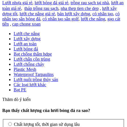
Lưới nhựa giá rẻ
,
lưới bóng đá giá rẻ
,
trồng rau sạch tại nhà
,
lưới an
toàn giá rẻ
,
tháp trồng rau sạch
,
nha thep tien che dep
,
lưới xây
dựng tốt
,
lưới che nắng giá rẻ
,
bán lưới xây dựng
,
cỏ nhân tạo
,
cỏ
nhân tạo sân bóng đá
,
cỏ nhân tạo sân golf
,
lưới che nắng
,
gạo cát
tiên
,
cap chong xoan
Lưới che nắng
Lưới xây dựng
Lưới an toàn
Lưới bóng đá
Bạt chống thấm hdpe
Lưới chắn côn trùng
Lưới chống cháy
Plastic Mesh
Waterproof Tarpaulins
Lưới nuôi trồng thủy sản
Các loại lưới khác
Bạt PE
Thăm dò ý kiến
Bạn thấy chất lượng của lưới bóng đá ra sao?
Chất lượng tốt, thời gian sử dụng lâu