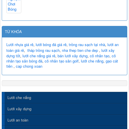
TỪ KHÓA
Lưới nhựa giá rẻ
,
lưới bóng đá giá rẻ
,
trồng rau sạch tại nhà
,
lưới an
toàn giá rẻ
,
tháp trồng rau sạch
,
nha thep tien che dep
,
lưới xây
dựng tốt
,
lưới che nắng giá rẻ
,
bán lưới xây dựng
,
cỏ nhân tạo
,
cỏ
nhân tạo sân bóng đá
,
cỏ nhân tạo sân golf
,
lưới che nắng
,
gạo cát
tiên
,
cap chong xoan
Lưới che nắng
Lưới xây dựng
Lưới an toàn