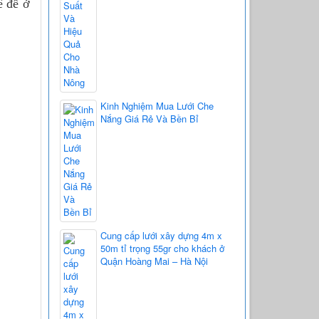
ê để ở
Kinh Nghiệm Mua Lưới Che
Nắng Giá Rẻ Và Bền Bỉ
Cung cấp lưới xây dựng 4m x
50m tỉ trọng 55gr cho khách ở
Quận Hoàng Mai – Hà Nội