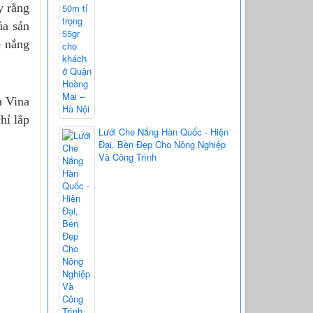
y rằng
ủa sản
e nắng
à Vina
hỉ lắp
Lưới Che Nắng Hàn Quốc - Hiện
Đại, Bền Đẹp Cho Nông Nghiệp
Và Công Trình