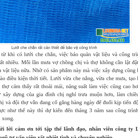
Lưới che chắn rất cần thiết để bảo vệ công trình
từ khi có lưới che chắn, việc bảo quản vật liệu và công trì
rất nhiều. Mỗi lần mưa vợ chồng chị và thợ không cần lật đậ
n vật liệu nữa. Nhờ có sản phẩm này mà việc xây dựng cũng
ào điều kiện thời tiết. Lưới vừa che nắng, vừa che mưa, tạo
 thợ cảm thấy rất thoải mái, năng suất làm việc cũng cao h
ợ xây dựng của gia đình chị nghỉ trưa muộn hơn, làm chi
hị và đội thợ vẫn đang cố gắng hàng ngày để đuổi kịp tiến đ
cực như thế này thì dự kiến đến tháng 3 năm sau công trìn
h xong.
i lời cảm ơn tới tập thể lãnh đạo, nhân viên công ty 
 ngũ tư vấn viên rất nhiệt tình và chuyên nghiệp.