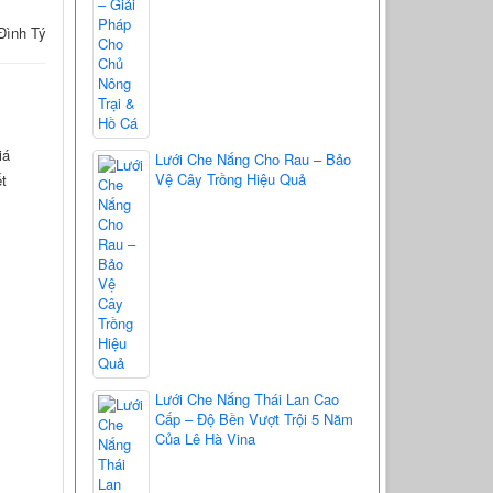
 Đình Tý
iá
Lưới Che Nắng Cho Rau – Bảo
Vệ Cây Trồng Hiệu Quả
ết
Lưới Che Nắng Thái Lan Cao
Cấp – Độ Bền Vượt Trội 5 Năm
Của Lê Hà Vina