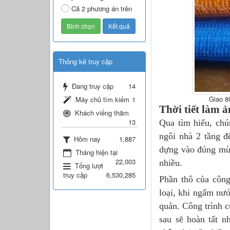
Cả 2 phương án trên
Thống kê truy cập
Đang truy cập
14
Giao 8
Máy chủ tìm kiếm
1
Thời tiết làm 
Khách viếng thăm
13
Qua tìm hiểu, chú
ngôi nhà 2 tầng đ
Hôm nay
1,887
dựng vào đúng mù
Tháng hiện tại
22,003
nhiều.
Tổng lượt
truy cập
6,530,285
Phần thô của công
loại, khi ngấm nướ
quản. Công trình c
sau sẽ hoàn tất n