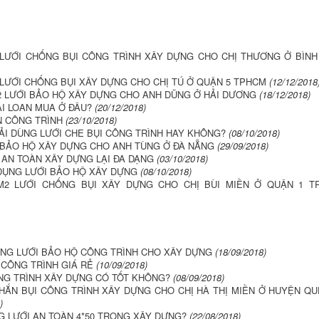
LƯỚI CHỐNG BỤI CÔNG TRÌNH XÂY DỰNG CHO CHỊ THƯƠNG Ở BÌNH
LƯỚI CHỐNG BỤI XÂY DỰNG CHO CHỊ TÚ Ở QUẬN 5 TPHCM
(12/12/2018
2 LƯỚI BẢO HỘ XÂY DỰNG CHO ANH DŨNG Ở HẢI DƯƠNG
(18/12/2018)
ÀI LOAN MUA Ở ĐÂU?
(20/12/2018)
N CÔNG TRÌNH
(23/10/2018)
ẢI DÙNG LƯỚI CHE BỤI CÔNG TRÌNH HAY KHÔNG?
(08/10/2018)
I BẢO HỘ XÂY DỰNG CHO ANH TÙNG Ở ĐÀ NẴNG
(29/09/2018)
I AN TOÀN XÂY DỰNG LẠI ĐA DẠNG
(03/10/2018)
 DỤNG LƯỚI BẢO HỘ XÂY DỰNG
(08/10/2018)
M2 LƯỚI CHỐNG BỤI XÂY DỰNG CHO CHỊ BÙI MIỀN Ở QUẬN 1 T
ỤNG LƯỚI BẢO HỘ CÔNG TRÌNH CHO XÂY DỰNG
(18/09/2018)
 CÔNG TRÌNH GIÁ RẺ
(10/09/2018)
NG TRÌNH XÂY DỰNG CÓ TỐT KHÔNG?
(08/09/2018)
HẮN BỤI CÔNG TRÌNH XÂY DỰNG CHO CHỊ HÀ THỊ MIỀN Ở HUYỆN QU
)
G LƯỚI AN TOÀN 4*50 TRONG XÂY DỰNG?
(22/08/2018)