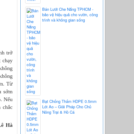
Bán Lưới Che Nắng TPHCM -
bảo vệ hiệu quả cho vườn, công
trình và không gian sống
nh trở
t chạy
 không
 không
ơn. Từ
ều sớm
ộ. Nếu
Bạt Chống Thấm HDPE 0.5mm
Lót Ao – Giải Pháp Cho Chủ
h chắc
Nông Trại & Hồ Cá
Lê Hà