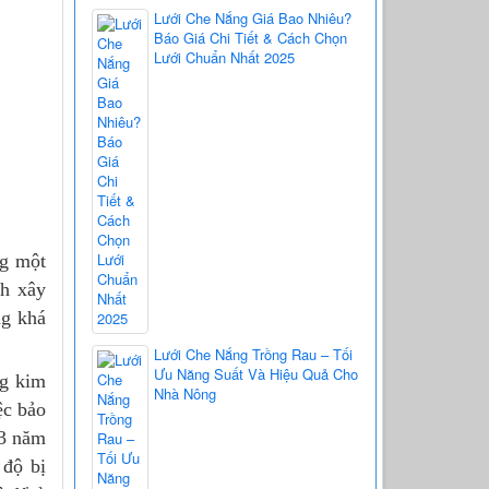
Lưới Che Nắng Giá Bao Nhiêu?
Báo Giá Chi Tiết & Cách Chọn
Lưới Chuẩn Nhất 2025
ng một
nh xây
ng khá
Lưới Che Nắng Trồng Rau – Tối
Ưu Năng Suất Và Hiệu Quả Cho
ng kim
Nhà Nông
ệc bảo
 3 năm
 độ bị