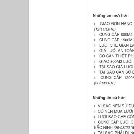
Những tin mới hơn
GIAO ĐƠN HÀNG 
(12/11/2018)
CUNG CẤP 800M2 
CUNG CẤP 1500M
LƯỚI CHE GIÀN Đ
GIÁ LƯỚI AN TOÀ
CÓ CẦN THIẾT PH
GIAO 300M2 LƯỚ
TẠI SAO GIÁ LƯỚ
TẠI SAO CẦN SỬ
CUNG CẤP 1200
(28/09/2018)
Những tin cũ hơn
VÌ SAO NÊN SỬ D
CÓ NÊN MUA LƯỚI
LƯỚI BAO CHE CÔ
CUNG CẤP LƯỚI C
BẮC NINH
(29/08/2018
TẠI SAO PHẢI DÙN