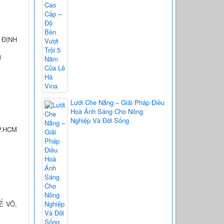
 ĐỊNH
)
Lưới Che Nắng – Giải Pháp Điều
Hoà Ánh Sáng Cho Nông
Nghiệp Và Đời Sống
P.HCM
Ế VÕ,