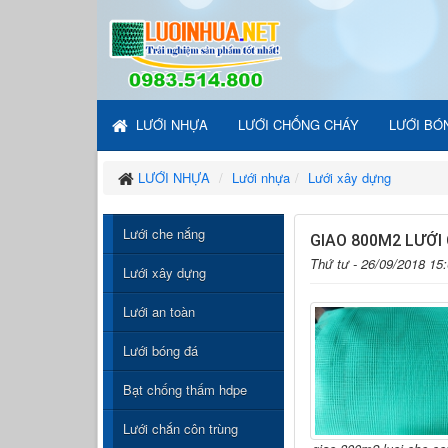
LƯỚI NHỰA
LƯỚI CHỐNG CHÁY
LƯỚI BÓ
LƯỚI NHỰA
Lưới nhựa
Lưới xây dựng
Lưới che nắng
GIAO 800M2 LƯỚI
Thứ tư - 26/09/2018 15
Lưới xây dựng
Lưới an toàn
Lưới bóng đá
Bạt chống thấm hdpe
Lưới chắn côn trùng