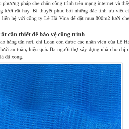
c phương pháp che chắn công trình trên mạng internet và thấ
g lưới rất hay. Bị thuyết phục bởi những đặc tính ưu việt c
 liên hệ với công ty Lê Hà Vina để đặt mua 800m2 lưới ch
ất cần thiết để bảo vệ công trình
ao hàng tận nơi, chị Loan còn được các nhân viên của Lê H
lưới an toàn, hiệu quả. Ba người thợ xây dựng nhà cho chị c
 là đã xong.