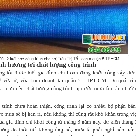
00m2 lưới che công trình cho chị Trần Thị Tố Loan ở quận 5 TPHCM
ảnh hưởng tới chất lượng công trình
ng tôi được biết gia đình chị Loan đang khởi công xây dự
ể vừa ở, vừa kinh doanh tại quận 5 - TP.HCM. Do quá trì
a mưa nên chất lượng công trình bị nước mưa làm ảnh hưở
 trình chưa hoàn thiện, công trình lại có nhiều bộ phận bằ
c mưa sẽ bị han rỉ, nếu không thì cũng rất khó khăn trong vi
ủa gia đình chị khởi công từ tháng 3 năm nay, dự kiến tháng
hưng do thời tiết không ủng hộ, mưa là phải nghỉ nên tiến