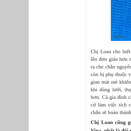
Chị Loan cho biết 
lên đơn giản hơn 
ra che chắn nguyê
còn bị phụ thuộc v
gian mát mẻ khiến
khi dùng lưới, th
hơn. Cả gia đình c
cứ làm việc tích 
chắn sẽ hoàn thàn
Chị Loan cũng gử
Vina, nhất là đội