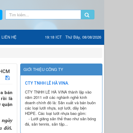
LIÊN HỆ
19:18 ICT Thứ Bảy, 08/08/2026
GIỚI THIỆU CÔNG TY
PHCM
CTY TNHH LÊ HÀ VINA.
CTY TNHH LÊ HÀ VINA thành lập vào
ua bán
năm 2011 với các nghành nghề kinh
rồi là
doanh chính đó là: Sản xuất và bán buôn
ở quận
các loại lưới nhựa, sợi lưới, dây bện
HDPE. Các loại lưới nhựa bao gồm:
- Lưới giăng sân thể thao như sân bóng
h
ngày
đá, sân tennis, sân tập...
a đời.