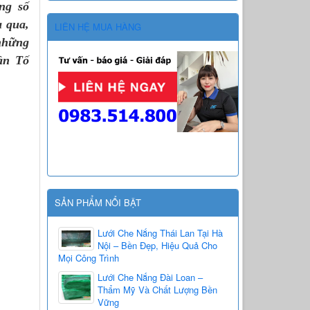
ng số
a qua,
LIÊN HỆ MUA HÀNG
những
ần Tố
SẢN PHẨM NỔI BẬT
Lưới Che Nắng Thái Lan Tại Hà
Nội – Bền Đẹp, Hiệu Quả Cho
Mọi Công Trình
Lưới Che Nắng Đài Loan –
Thẩm Mỹ Và Chất Lượng Bền
Vững