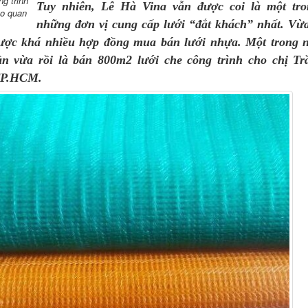
ng trinh
Tuy nhiên,
Lê Hà Vina
vẫn được coi là một tro
 o quan
những đơn vị cung cấp lưới “đắt khách” nhất. Vừ
được khá nhiều hợp đồng mua bán
lưới nhựa
. Một trong 
ần vừa rồi là bán 800m2
lưới che công trình
cho chị Tr
 TP.HCM.