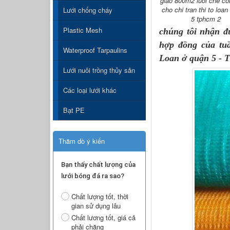
giao 800m2 luoi che co
cho chi tran thi to loan
Lưới chống cháy
5 tphcm 2
Plastic Mesh
chúng tôi nhận 
hợp đồng của tu
Waterproof Tarpaulins
Loan ở quận 5 -
Lưới nuôi trồng thủy sản
Các loại lưới khác
Bạt PE
Thăm dò ý kiến
Bạn thấy chất lượng của
lưới bóng đá ra sao?
Chất lượng tốt, thời
gian sử dụng lâu
Chất lương tốt, giá cả
phải chăng