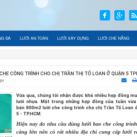
NG ĐÁ
LƯỚI AN TOÀN
LƯỚI XÂY DỰNG
LƯỚI CHE NẮNG
 CHE CÔNG TRÌNH CHO CHỊ TRẦN THỊ TỐ LOAN Ở QUẬN 5 T
:01
Vừa qua, chúng tôi nhận được khá nhiều hợp đồng m
lưới nhựa. Một trong những hợp đồng của tuần vừa 
bán 800m2 lưới che công trình cho chị Trần Tố Loan 
5 - TP.HCM.
Hiện nay do nhu cầu dùng
lưới bao che công trìn
càng lớn nên có rất nhiều địa chỉ cung cấp lưới r