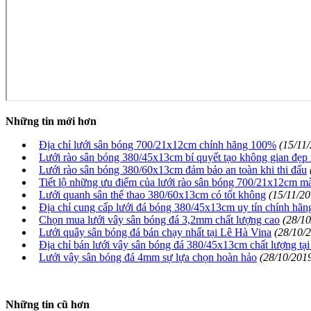
Những tin mới hơn
Địa chỉ lưới sân bóng 700/21x12cm chính hãng 100%
(15/11
Lưới rào sân bóng 380/45x13cm bí quyết tạo không gian đẹp 
Lưới rào sân bóng 380/60x13cm đảm bảo an toàn khi thi đấu
Tiết lộ những ưu điểm của lưới rào sân bóng 700/21x12cm mà
Lưới quanh sân thể thao 380/60x13cm có tốt không
(15/11/20
Địa chỉ cung cấp lưới đá bóng 380/45x13cm uy tín chính hãn
Chọn mua lưới vây sân bóng đá 3,2mm chất lượng cao
(28/10
Lưới quây sân bóng đá bán chạy nhất tại Lê Hà Vina
(28/10/
Địa chỉ bán lưới vây sân bóng đá 380/45x13cm chất lượng t
Lưới vây sân bóng đá 4mm sự lựa chọn hoàn hảo
(28/10/201
Những tin cũ hơn