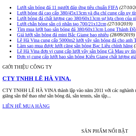
Lưới sân bóng đá 11 người đáp ứng tiêu chuẩn FIFA
(27/10/2
Lưới bóng đá cao cấp 380/45x13cm và địa chỉ cung cấp uy tí
Lưới bóng đá chất lượng cao 380/60x13cm sự lựa chọn của n
Lưới chắn bóng sân cỏ nhân tạo 700/21x12cm
(27/10/2019)
Tìm mua lưới bao sân bóng đá 380/60x13cm Long Thành Đồ
Giá lưới sân bóng đá mini Bắc Giang bao nhiêu
(28/09/2019)
Lê Hà Vina cung cấp 5000m2 lưới vây sân bóng đá cho anh 
Làm sao mua được lưới căng sân bóng Bạc Liêu chính hãng
(
Lê Hà Vina đơn vị cung cấp lưới vây sân bóng Cà Mau uy tín
Đơn vị cung cấp lưới bao sân bóng Kiên Giang chất lượng giá
GIỚI THIỆU CÔNG TY
CTY TNHH LÊ HÀ VINA.
CTY TNHH LÊ HÀ VINA thành lập vào năm 2011 với các nghành nghề
giăng sân thể thao như sân bóng đá, sân tennis, sân tập...
LIÊN HỆ MUA HÀNG
SẢN PHẨM NỔI BẬT