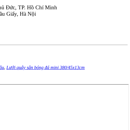
hủ Đức, TP. Hồ Chí Minh
ầu Giấy, Hà Nội
đâu
,
Lưới quây sân bóng đá mini 380/45x13cm