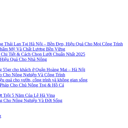
g Thái Lan Tại Hà Nội – Bền Đẹp, Hiệu Quả Cho Mọi Công Trình
Thẩm Mỹ Và Chất Lượng Bền Vững
 Chi Tiết & Cách Chọn Lưới Chuẩn Nhất 2025
à Hiệu Quả Cho Nhà Nông
ng 55gr cho khách ở Quận Hoàng Mai – Hà Nội
ẹp Cho Nông Nghiệp Và Công Trình
 quả cho vườn, công trình và không gian sống
 Pháp Cho Chủ Nông Trại & Hồ Cá
t Trội 5 Năm Của Lê Hà Vina
ng Cho Nông Nghiệp Và Đời Sống
g