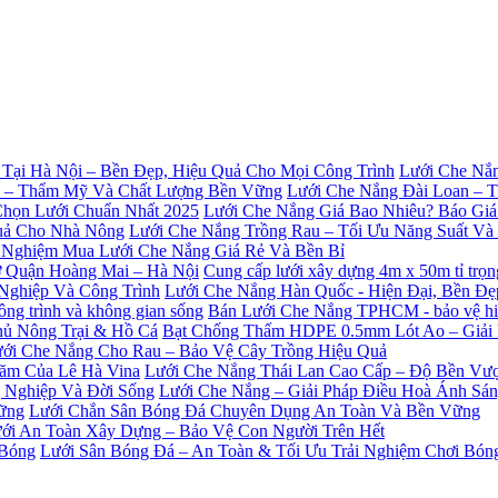
Lưới Che Nắn
Lưới Che Nắng Đài Loan – 
Lưới Che Nắng Giá Bao Nhiêu? Báo Giá
Lưới Che Nắng Trồng Rau – Tối Ưu Năng Suất V
 Nghiệm Mua Lưới Che Nắng Giá Rẻ Và Bền Bỉ
Cung cấp lưới xây dựng 4m x 50m tỉ trọ
Lưới Che Nắng Hàn Quốc - Hiện Đại, Bền Đ
Bán Lưới Che Nắng TPHCM - bảo vệ hiệu
Bạt Chống Thấm HDPE 0.5mm Lót Ao – Giải
ới Che Nắng Cho Rau – Bảo Vệ Cây Trồng Hiệu Quả
Lưới Che Nắng Thái Lan Cao Cấp – Độ Bền Vượ
Lưới Che Nắng – Giải Pháp Điều Hoà Ánh Sá
Lưới Chắn Sân Bóng Đá Chuyên Dụng An Toàn Và Bền Vững
ới An Toàn Xây Dựng – Bảo Vệ Con Người Trên Hết
Lưới Sân Bóng Đá – An Toàn & Tối Ưu Trải Nghiệm Chơi Bón