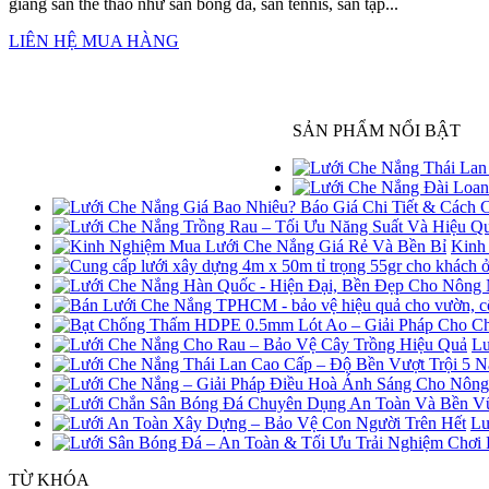
giăng sân thể thao như sân bóng đá, sân tennis, sân tập...
LIÊN HỆ MUA HÀNG
SẢN PHẨM NỔI BẬT
Kinh
Lư
Lư
TỪ KHÓA