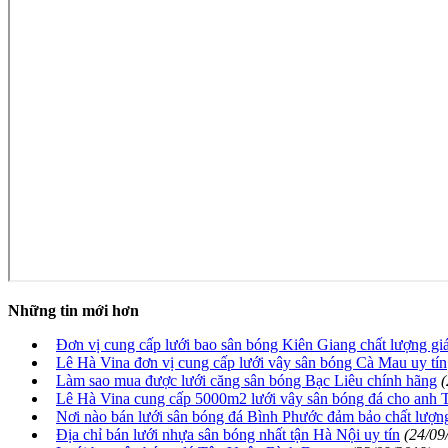
Những tin mới hơn
Đơn vị cung cấp lưới bao sân bóng Kiên Giang chất lượng giá
Lê Hà Vina đơn vị cung cấp lưới vây sân bóng Cà Mau uy tín
Làm sao mua được lưới căng sân bóng Bạc Liêu chính hãng
(
Lê Hà Vina cung cấp 5000m2 lưới vây sân bóng đá cho anh 
Nơi nào bán lưới sân bóng đá Bình Phước đảm bảo chất lượn
Địa chỉ bán lưới nhựa sân bóng nhất tận Hà Nội uy tín
(24/09