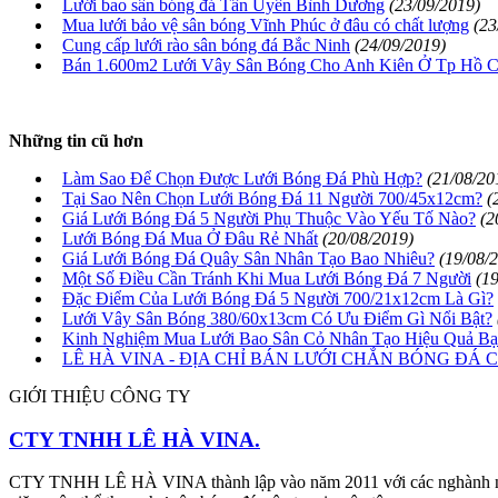
Lưới bao sân bóng đá Tân Uyên Bình Dương
(23/09/2019)
Mua lưới bảo vệ sân bóng Vĩnh Phúc ở đâu có chất lượng
(23
Cung cấp lưới rào sân bóng đá Bắc Ninh
(24/09/2019)
Bán 1.600m2 Lưới Vây Sân Bóng Cho Anh Kiên Ở Tp Hồ C
Những tin cũ hơn
Làm Sao Để Chọn Được Lưới Bóng Đá Phù Hợp?
(21/08/20
Tại Sao Nên Chọn Lưới Bóng Đá 11 Người 700/45x12cm?
(
Giá Lưới Bóng Đá 5 Người Phụ Thuộc Vào Yếu Tố Nào?
(2
Lưới Bóng Đá Mua Ở Đâu Rẻ Nhất
(20/08/2019)
Giá Lưới Bóng Đá Quây Sân Nhân Tạo Bao Nhiêu?
(19/08/
Một Số Điều Cần Tránh Khi Mua Lưới Bóng Đá 7 Người
(1
Đặc Điểm Của Lưới Bóng Đá 5 Người 700/21x12cm Là Gì?
Lưới Vây Sân Bóng 380/60x13cm Có Ưu Điểm Gì Nổi Bật?
Kinh Nghiệm Mua Lưới Bao Sân Cỏ Nhân Tạo Hiệu Quả Bạ
LÊ HÀ VINA - ĐỊA CHỈ BÁN LƯỚI CHẮN BÓNG ĐÁ
GIỚI THIỆU CÔNG TY
CTY TNHH LÊ HÀ VINA.
CTY TNHH LÊ HÀ VINA thành lập vào năm 2011 với các nghành nghề