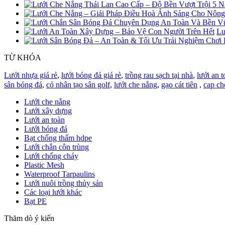
Lư
TỪ KHÓA
Lưới nhựa giá rẻ
,
lưới bóng đá giá rẻ
,
trồng rau sạch tại nhà
,
lưới an t
sân bóng đá
,
cỏ nhân tạo sân golf
,
lưới che nắng
,
gạo cát tiên
,
cap ch
Lưới che nắng
Lưới xây dựng
Lưới an toàn
Lưới bóng đá
Bạt chống thấm hdpe
Lưới chắn côn trùng
Lưới chống cháy
Plastic Mesh
Waterproof Tarpaulins
Lưới nuôi trồng thủy sản
Các loại lưới khác
Bạt PE
Thăm dò ý kiến