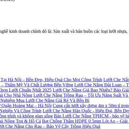
 kinh doanh chính đó là: Sản xuất và bán buôn các loại lưới nhự
Lưới Che Nắn
Lưới Che Nắng Đài Loan – 
Lưới Che Nắng Giá Bao Nhiêu? Báo Giá
Lưới Che Nắng Trồng Rau – Tối Ưu Năng Suất V
 Nghiệm Mua Lưới Che Nắng Giá Rẻ Và Bền Bỉ
Cung cấp lưới xây dựng 4m x 50m tỉ trọ
Lưới Che Nắng Hàn Quốc - Hiện Đại, Bền Đ
Bán Lưới Che Nắng TPHCM - bảo vệ hiệu
Bạt Chống Thấm HDPE 0.5mm Lót Ao – Giải
ới Che Nắng Cho Rau – Bảo Vệ Cây Trồng Hiệu Quả