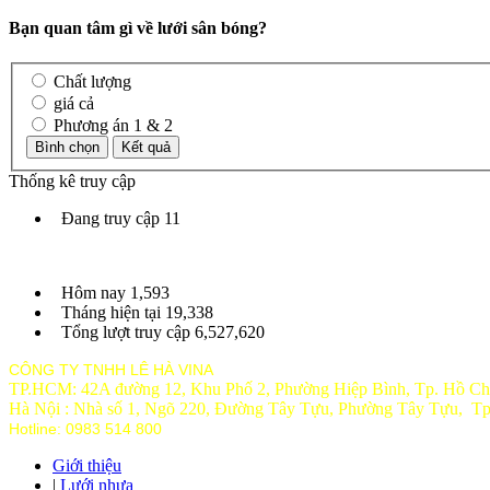
Bạn quan tâm gì về lưới sân bóng?
Chất lượng
giá cả
Phương án 1 & 2
Thống kê truy cập
Đang truy cập
11
Hôm nay
1,593
Tháng hiện tại
19,338
Tổng lượt truy cập
6,527,620
CÔNG TY TNHH LÊ HÀ VINA
TP.HCM: 42A đường 12, Khu Phố 2, Phường Hiệp Bình, Tp. Hồ Ch
Hà Nội : Nhà số 1, Ngõ 220, Đường Tây Tựu, Phường Tây Tựu, T
Hotline: 0983 514 800
Giới thiệu
|
Lưới nhựa