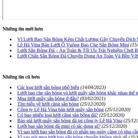
Những tin mới hơn
Vì Lưới Bao Sân Bóng Kém Chất Lượng Gây Chuyển Dịch Mă
Lê Hà Vina Bán Lưới Ô Vuông Bao Che Sân Bóng Mini
(15
Lưới Sân Bóng Đá – An Toàn & Tối Ưu Trải Nghiệm Chơi 
Lưới Chắn Sân Bóng Đá Chuyên Dụng An Toàn Và Bền Vữ
Những tin cũ hơn
Các loại lưới sân bóng phổ biến
(14/04/2023)
Lưới bao che sân bóng và lưới quây sân bóng khác nhau thế 
Mua lưới quây sân bóng ở đâu?
(03/02/2021)
Tìm hiểu về lưới căng sân bóng
(25/12/2020)
Công ty Lê Hà Vina bán lưới quây sân bóng
(25/12/2020)
Có bao nhiêu loại lưới căng sân bóng đá?
(25/12/2020)
Báo giá lưới quây sân bóng đá tại công ty Lê Hà Vina
(25/12
Lưới bao sân bóng đá mini có tác dụng gì?
(25/12/2020)
Vì sao lưới bao sân bóng đá cỏ nhân tạo ngày càng có nhu cầ
Vì sao nói mua lưới bao sân bóng chuyền không phải dễ
(25/