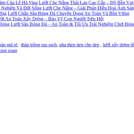
Lưới Che Nắng Thái Lan Cao Cấp – Độ Bền Vượ
Lưới Che Nắng – Giải Pháp Điều Hoà Ánh Sá
Lưới Chắn Sân Bóng Đá Chuyên Dụng An Toàn Và Bền Vững
ới An Toàn Xây Dựng – Bảo Vệ Con Người Trên Hết
Lưới Sân Bóng Đá – An Toàn & Tối Ưu Trải Nghiệm Chơi Bón
oàn giá rẻ
,
tháp trồng rau sạch
,
nha thep tien che dep
,
lưới xây dựng tố
ong xoan