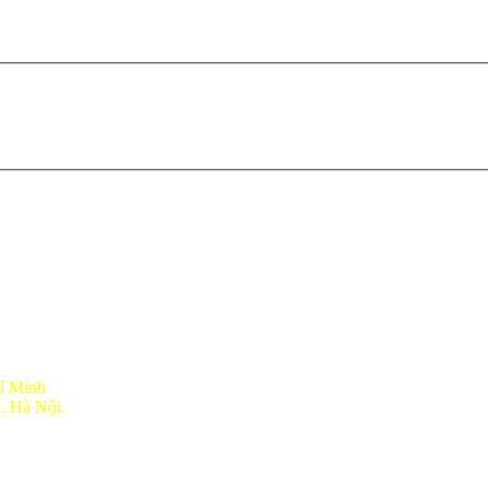
í Minh
p
. Hà Nội.