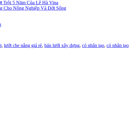
t Trội 5 Năm Của Lê Hà Vina
ng Cho Nông Nghiệp Và Đời Sống
g
t
,
lưới che nắng giá rẻ
,
bán lưới xây dựng
,
cỏ nhân tạo
,
cỏ nhân tạo