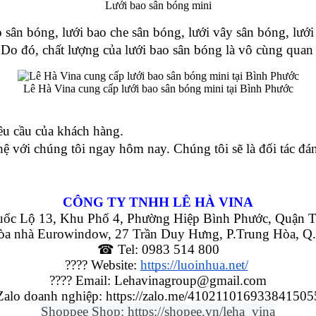
Lưới bao sân bóng mini
o sân bóng, lưới bao che sân bóng, lưới vây sân bóng, lưới
g. Do đó, chất lượng của lưới bao sân bóng là vô cùng quan
Lê Hà Vina cung cấp lưới bao sân bóng mini tại Bình Phước
êu cầu của khách hàng. 
ệ với chúng tôi ngay hôm nay. Chúng tôi sẽ là đối tác đá
CÔNG TY TNHH LÊ HÀ VINA
ốc Lộ 13, Khu Phố 4, Phường Hiệp Bình Phước, Quận T
òa nhà Eurowindow, 27 Trần Duy Hưng, P.Trung Hòa, Q.
☎ Tel: 0983 514 800
???? Website: 
https://luoinhua.net/
???? Email: Lehavinagroup@gmail.com
Zalo doanh nghiệp: 
https://zalo.me/410211016933841505
Shoppee Shop: https://shopee.vn/leha_vina