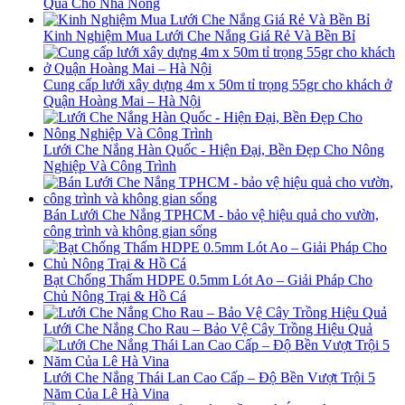
Quả Cho Nhà Nông
Kinh Nghiệm Mua Lưới Che Nắng Giá Rẻ Và Bền Bỉ
Cung cấp lưới xây dựng 4m x 50m tỉ trọng 55gr cho khách ở
Quận Hoàng Mai – Hà Nội
Lưới Che Nắng Hàn Quốc - Hiện Đại, Bền Đẹp Cho Nông
Nghiệp Và Công Trình
Bán Lưới Che Nắng TPHCM - bảo vệ hiệu quả cho vườn,
công trình và không gian sống
Bạt Chống Thấm HDPE 0.5mm Lót Ao – Giải Pháp Cho
Chủ Nông Trại & Hồ Cá
Lưới Che Nắng Cho Rau – Bảo Vệ Cây Trồng Hiệu Quả
Lưới Che Nắng Thái Lan Cao Cấp – Độ Bền Vượt Trội 5
Năm Của Lê Hà Vina