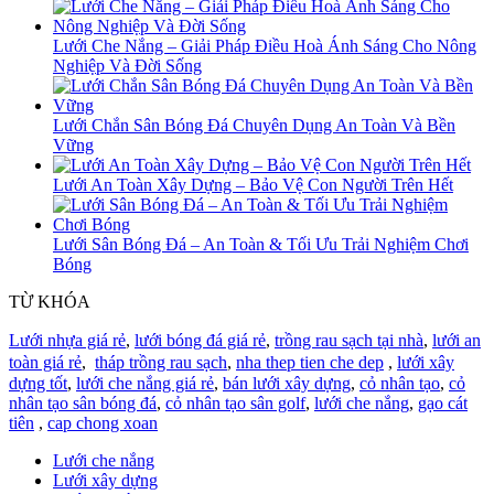
Lưới Che Nắng – Giải Pháp Điều Hoà Ánh Sáng Cho Nông
Nghiệp Và Đời Sống
Lưới Chắn Sân Bóng Đá Chuyên Dụng An Toàn Và Bền
Vững
Lưới An Toàn Xây Dựng – Bảo Vệ Con Người Trên Hết
Lưới Sân Bóng Đá – An Toàn & Tối Ưu Trải Nghiệm Chơi
Bóng
TỪ KHÓA
Lưới nhựa giá rẻ
,
lưới bóng đá giá rẻ
,
trồng rau sạch tại nhà
,
lưới an
toàn giá rẻ
,
tháp trồng rau sạch
,
nha thep tien che dep
,
lưới xây
dựng tốt
,
lưới che nắng giá rẻ
,
bán lưới xây dựng
,
cỏ nhân tạo
,
cỏ
nhân tạo sân bóng đá
,
cỏ nhân tạo sân golf
,
lưới che nắng
,
gạo cát
tiên
,
cap chong xoan
Lưới che nắng
Lưới xây dựng