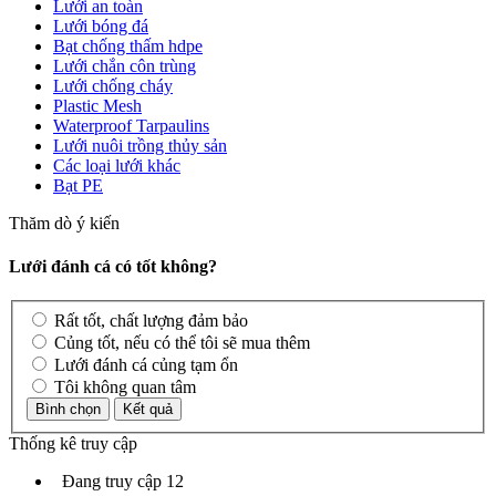
Lưới an toàn
Lưới bóng đá
Bạt chống thấm hdpe
Lưới chắn côn trùng
Lưới chống cháy
Plastic Mesh
Waterproof Tarpaulins
Lưới nuôi trồng thủy sản
Các loại lưới khác
Bạt PE
Thăm dò ý kiến
Lưới đánh cá có tốt không?
Rất tốt, chất lượng đảm bảo
Củng tốt, nếu có thể tôi sẽ mua thêm
Lưới đánh cá củng tạm ổn
Tôi không quan tâm
Thống kê truy cập
Đang truy cập
12