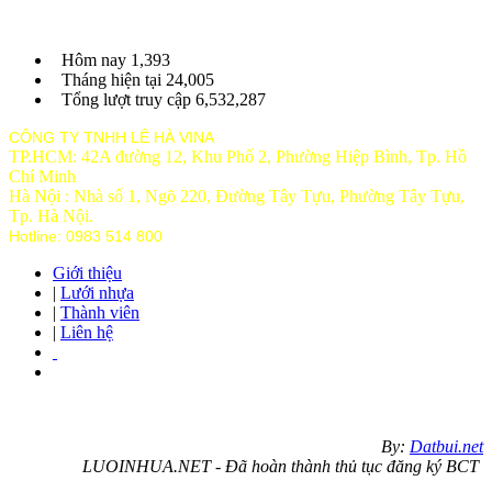
Hôm nay
1,393
Tháng hiện tại
24,005
Tổng lượt truy cập
6,532,287
CÔNG TY TNHH LÊ HÀ VINA
TP.HCM: 42A đường 12, Khu Phố 2, Phường Hiệp Bình, Tp. Hồ
Chí Minh
Hà Nội : Nhà số 1, Ngõ 220, Đường Tây Tựu, Phường Tây Tựu,
Tp
. Hà Nội.
Hotline: 0983 514 800
Giới thiệu
|
Lưới nhựa
|
Thành viên
|
Liên hệ
By:
Datbui.net
LUOINHUA.NET - Đã hoàn thành thủ tục đăng ký BCT