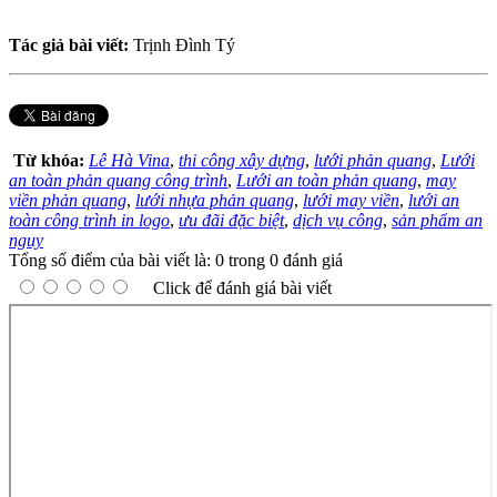
Tác giả bài viết:
Trịnh Đình Tý
Từ khóa:
Lê Hà Vina
,
thi công xây dựng
,
lưới phản quang
,
Lưới
an toàn phản quang công trình
,
Lưới an toàn phản quang
,
may
viền phản quang
,
lưới nhựa phản quang
,
lưới may viền
,
lưới an
toàn công trình in logo
,
ưu đãi đặc biệt
,
dịch vụ công
,
sản phẩm an
nguy
Tổng số điểm của bài viết là: 0 trong 0 đánh giá
Click để đánh giá bài viết