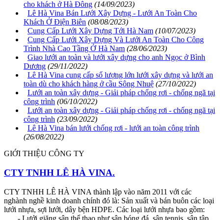
cho khách ở Hà Đông
(14/09/2023)
Lê Hà Vina Bán Lưới Xây Dựng - Lưới An Toàn Cho
Khách Ở Điện Biên
(08/08/2023)
Cung Cấp Lưới Xây Dựng Tới Hà Nam
(10/07/2023)
Cung Cấp Lưới Xây Dựng Và Lưới An Toàn Cho Công
Trình Nhà Cao Tầng Ở Hà Nam
(28/06/2023)
Giao lưới an toàn và lưới xây dựng cho anh Ngọc ở Bình
Dương
(29/11/2022)
Lê Hà Vina cung cấp số lượng lớn lưới xây dựng và lưới an
toàn dù cho khách hàng ở cầu Sông Nhuệ
(27/10/2022)
Lưới an toàn xây dựng - Giải pháp chống rơi - chống ngã tại
công trình
(06/10/2022)
Lưới an toàn xây dựng - Giải pháp chống rơi - chống ngã tại
công trình
(23/09/2022)
Lê Hà Vina bán lưới chống rơi - lưới an toàn công trình
(26/08/2022)
GIỚI THIỆU CÔNG TY
CTY TNHH LÊ HÀ VINA.
CTY TNHH LÊ HÀ VINA thành lập vào năm 2011 với các
nghành nghề kinh doanh chính đó là: Sản xuất và bán buôn các loại
lưới nhựa, sợi lưới, dây bện HDPE. Các loại lưới nhựa bao gồm:
- Lưới giăng sân thể thao như sân bóng đá, sân tennis, sân tập...